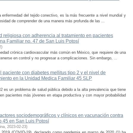
a enfermedad del tejido conectivo, es la más frecuente a nivel mundial y
ecesidad de comprender de una manera más profunda de las ...
d religiosa con adherencia al tratamiento en pacientes
na Familiar no. 47 de San Luis Potosí
2
)
rmedad crónica cardiovascular más común en México, que requiere de una
tenerse en control y no progresar a complicaciones. Sin embargo, ...
 paciente con diabetes mellitus tipo 2 y el nivel de
miento en la Unidad Medica Familiar 45 SLP
es un problema de salud pública debido a la alta prevalencia que tiene
 en pacientes más jóvenes en etapa productiva y con mayor probabilidad
actores sociodemográficos y clínicos en vacunación contra
 45 en San Luis Potosí
ina
,
2023-02-23
)
us 2019 (COVID-19), declarado como pandemia en marzo de 2020 (1) ha