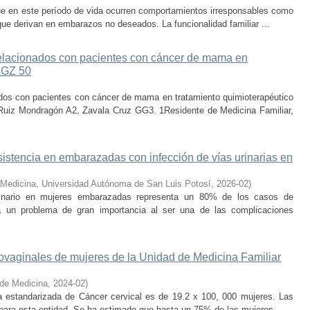
que en este período de vida ocurren comportamientos irresponsables como
que derivan en embarazos no deseados. La funcionalidad familiar ...
 relacionados con pacientes con cáncer de mama en
 HGZ 50
nados con pacientes con cáncer de mama en tratamiento quimioterapéutico
Ruiz Mondragón A2, Zavala Cruz GG3. 1Residente de Medicina Familiar,
istencia en embarazadas con infección de vías urinarias en
 Medicina, Universidad Autónoma de San Luis Potosí
,
2026-02
)
urinario en mujeres embarazadas representa un 80% de los casos de
a un problema de gran importancia al ser una de las complicaciones
ovaginales de mujeres de la Unidad de Medicina Familiar
 de Medicina
,
2024-02
)
 estandarizada de Cáncer cervical es de 19.2 x 100, 000 mujeres. Las
o para esta entidad. Se ha estimado que hasta un 75% de las mujeres ...