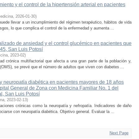
iento y el control de la hipertensión arterial en pacientes
edicina
,
2026-01-30
)
puede llevar a un incumplimiento del régimen terapéutico, hábitos de vida
sgos, lo que complica el control de la enfermedad y aumenta ...
ralizado de ansiedad y el control glucémico en pacientes que
5, San Luis Potosí
icina
,
2023-02
)
d crónica multifactorial que afecta a una gran parte de la población y,
(OMS), se prevé que el número de adultos que viven con diabetes ...
 y neuropatía diabética en pacientes mayores de 18 años
spital General de Zona con Medicina Familiar No. 1 del
l, San Luis Potosí
ina
,
2023-02-13
)
caciones crónicas como la neuropatía y nefropatía. Indicadores de daño
iarse con neuropatía diabética. Objetivo general. Evaluar la ...
Next Page