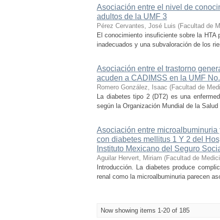
Asociación entre el nivel de conocim
adultos de la UMF 3
Pérez Cervantes, José Luis
(
Facultad de M
El conocimiento insuficiente sobre la HTA 
inadecuados y una subvaloración de los rie
Asociación entre el trastorno gene
acuden a CADIMSS en la UMF No.4
Romero González, Isaac
(
Facultad de Med
La diabetes tipo 2 (DT2) es una enfermeda
según la Organización Mundial de la Salud 
Asociación entre microalbuminuria
con diabetes mellitus 1 Y 2 del Ho
Instituto Mexicano del Seguro Socia
Aguilar Hervert, Miriam
(
Facultad de Medic
Introducción. La diabetes produce compli
renal como la microalbuminuria parecen asoc
Now showing items 1-20 of 185