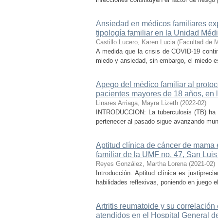
Ansiedad en médicos familiares ex
tipología familiar en la Unidad Méd
Castillo Lucero, Karen Lucia
(
Facultad de 
A medida que la crisis de COVID-19 continu
miedo y ansiedad, sin embargo, el miedo e
Apego del médico familiar al prot
pacientes mayores de 18 años, en l
Linares Arriaga, Mayra Lizeth
(
2022-02
)
INTRODUCCION: La tuberculosis (TB) ha e
pertenecer al pasado sigue avanzando mundi
Aptitud clínica de cáncer de mama 
familiar de la UMF no. 47, San Luis
Reyes González, Martha Lorena
(
2021-02
)
Introducción. Aptitud clínica es justiprec
habilidades reflexivas, poniendo en juego e
Artritis reumatoide y su correlación
atendidos en el Hospital General d