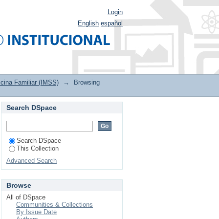
Login
English
español
cina Familiar (IMSS)
→
Browsing
Search DSpace
Search DSpace
This Collection
Advanced Search
Browse
All of DSpace
Communities & Collections
By Issue Date