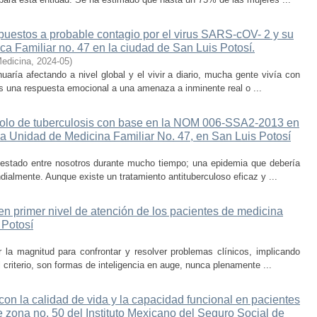
puestos a probable contagio por el virus SARS-cOV- 2 y su
ica Familiar no. 47 en la ciudad de San Luis Potosí.
Medicina
,
2024-05
)
aría afectando a nivel global y el vivir a diario, mucha gente vivía con
s una respuesta emocional a una amenaza a inminente real o ...
ocolo de tuberculosis con base en la NOM 006-SSA2-2013 en
a Unidad de Medicina Familiar No. 47, en San Luis Potosí
stado entre nosotros durante mucho tiempo; una epidemia que debería
almente. Aunque existe un tratamiento antituberculoso eficaz y ...
en primer nivel de atención de los pacientes de medicina
 Potosí
iar la magnitud para confrontar y resolver problemas clínicos, implicando
l criterio, son formas de inteligencia en auge, nunca plenamente ...
 con la calidad de vida y la capacidad funcional en pacientes
e zona no. 50 del Instituto Mexicano del Seguro Social de