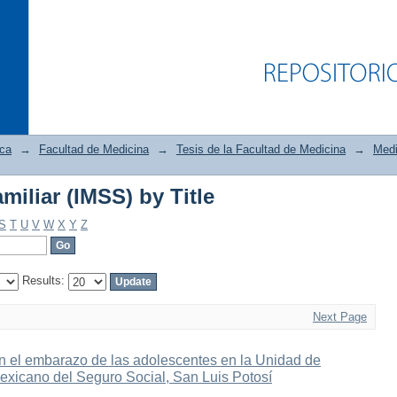
ica
→
Facultad de Medicina
→
Tesis de la Facultad de Medicina
→
Medi
iliar (IMSS) by Title
iliar (IMSS) by Title
S
T
U
V
W
X
Y
Z
Results:
Next Page
en el embarazo de las adolescentes en la Unidad de
Mexicano del Seguro Social, San Luis Potosí