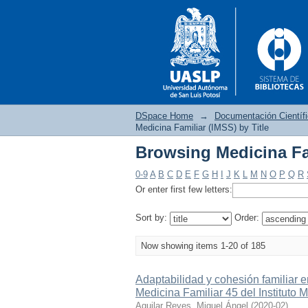
DSpace Home
→
Documentación Científ
Medicina Familiar (IMSS) by Title
Browsing Medicina Fam
Browsing Medicina Fam
0-9
A
B
C
D
E
F
G
H
I
J
K
L
M
N
O
P
Q
R
Or enter first few letters:
Sort by:
Order:
Now showing items 1-20 of 185
Adaptabilidad y cohesión familiar 
Medicina Familiar 45 del Instituto 
Aguilar Reyes, Miguel Ángel
(
2020-02
)