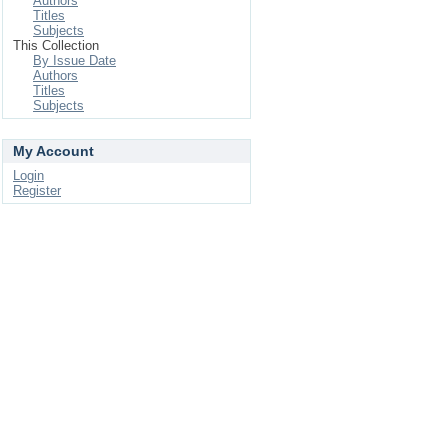
Authors
Titles
Subjects
This Collection
By Issue Date
Authors
Titles
Subjects
My Account
Login
Register