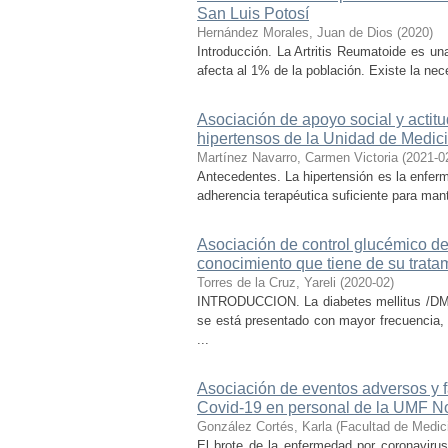
San Luis Potosí
Hernández Morales, Juan de Dios
(
2020
)
Introducción. La Artritis Reumatoide es un
afecta al 1% de la población. Existe la n
Asociación de apoyo social y actitu
hipertensos de la Unidad de Medici
Martínez Navarro, Carmen Victoria
(
2021-0
Antecedentes. La hipertensión es la enfe
adherencia terapéutica suficiente para man
Asociación de control glucémico del
conocimiento que tiene de su trata
Torres de la Cruz, Yareli
(
2020-02
)
INTRODUCCION. La diabetes mellitus /DM2 
se está presentado con mayor frecuencia,
...
Asociación de eventos adversos y f
Covid-19 en personal de la UMF No
González Cortés, Karla
(
Facultad de Medic
El brote de la enfermedad por coronavir