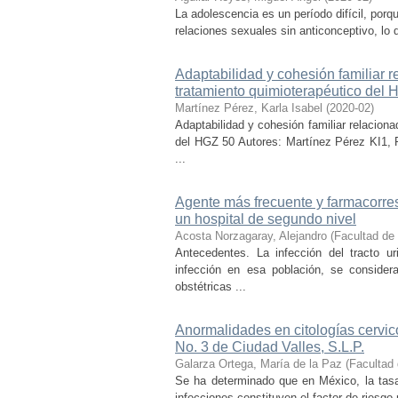
La adolescencia es un período difícil, por
relaciones sexuales sin anticonceptivo, lo 
Adaptabilidad y cohesión familiar
tratamiento quimioterapéutico del
Martínez Pérez, Karla Isabel
(
2020-02
)
Adaptabilidad y cohesión familiar relacio
del HGZ 50 Autores: Martínez Pérez KI1, 
...
Agente más frecuente y farmacorres
un hospital de segundo nivel
Acosta Norzagaray, Alejandro
(
Facultad de
Antecedentes. La infección del tracto 
infección en esa población, se consider
obstétricas ...
Anormalidades en citologías cervic
No. 3 de Ciudad Valles, S.L.P.
Galarza Ortega, María de la Paz
(
Facultad
Se ha determinado que en México, la tasa
infecciones constituyen el factor de riesg