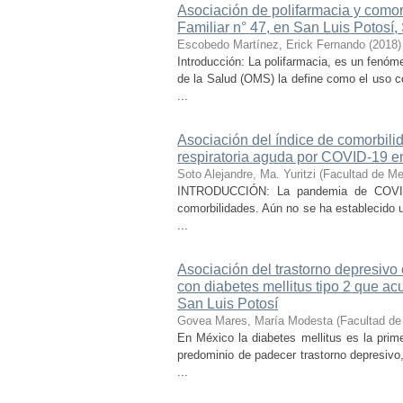
Asociación de polifarmacia y como
Familiar n° 47, en San Luis Potosí,
Escobedo Martínez, Erick Fernando
(
2018
)
Introducción: La polifarmacia, es un fenóm
de la Salud (OMS) la define como el uso 
...
Asociación del índice de comorbili
respiratoria aguda por COVID-19 e
Soto Alejandre, Ma. Yuritzi
(
Facultad de Me
INTRODUCCIÓN: La pandemia de COVID-
comorbilidades. Aún no se ha establecido un
...
Asociación del trastorno depresivo 
con diabetes mellitus tipo 2 que 
San Luis Potosí
Govea Mares, María Modesta
(
Facultad de
En México la diabetes mellitus es la pri
predominio de padecer trastorno depresivo
...