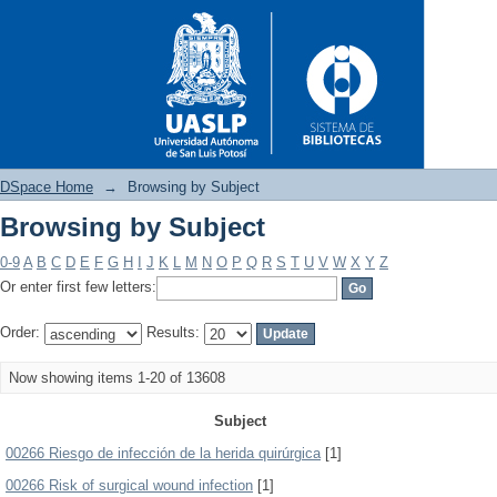
DSpace Home
→
Browsing by Subject
Browsing by Subject
Browsing by Subject
0-9
A
B
C
D
E
F
G
H
I
J
K
L
M
N
O
P
Q
R
S
T
U
V
W
X
Y
Z
Or enter first few letters:
Order:
Results:
Now showing items 1-20 of 13608
Subject
00266 Riesgo de infección de la herida quirúrgica
[1]
00266 Risk of surgical wound infection
[1]