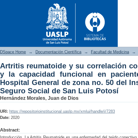
DSpace Home
→
Documentación Científica
→
Facultad de Medicina
→
Artritis reumatoide y su correlación co
Artritis reumatoide y su corre
y la capacidad funcional en pacient
en pacientes atendidos en e
Hospital General de zona no. 50 del In
Mexicano del Seguro Social d
Seguro Social de San Luis Potosí
Hernández Morales, Juan de Dios
URI:
https://repositorioinstitucional.uaslp.mx/xmlui/handle/i/7283
Date:
2020
Abstract:
Introducción. La Artritis Reumatoide es una enfermedad del tejido conectivo