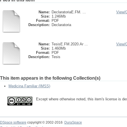
Name:
DeclaratoriaE.FM. ...
View/
Size:
1.246Mb
Format:
PDF
Description:
Declaratoria
Name:
TesisE.FM.2020.Ar ...
View/
Size:
1.460Mb
Format:
PDF
Description:
Tesis
This item appears in the following Collection(s)
Medicina Familiar (IMSS)
Except where otherwise noted, this item's license is d
DSpace software
copyright © 2002-2016
DuraSpace