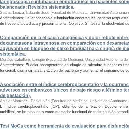
laringoscopia e intubación endotraqueal en pacientes some
balanceada: Revisión sistemática.
Suarez Loaiza, Eduardo José
(
Facultad de Medicina, Universidad Autónoma 
Antecedentes: La laringoscopia e intubación endotraqueal generan respuesta
de frecuencia cardiaca y presión arterial. Objetivo: Sintetizar la efectividad d
Comparación de la eficacia analgésica y dolor rebote entre
dexametasona intravenosa en comparación con dexameta
adyuvante en bloqueo de plexo braquial para cirugía de mi
sistemática.
Morales Caballero, Enrique
(
Facultad de Medicina, Universidad Autónoma de
Antecedentes: El dolor postoperatorio en cirugía de miembro superior es fre
funcional, disminuir la satisfacción del paciente y aumentar el consumo de op
Asociación entre el índice cerebroplacentario y la ocurrenc
adversos en embarazos únicos de bajo riesgo a término te
de gestación).
Aguilar Martínez., Daniel Iván
(
Facultad de Medicina, Universidad Autónoma 
El índice cerebroplacentario (ICP), obtenido de la relación Doppler entre 
umbilical, se ha propuesto como marcador funcional de redistribución hemodiná
Test MoCa como herramienta de evaluación para disfunción