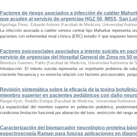
Factores de riesgo asociados a infección de catéter Mahur
que acuden al servicio de urgencias HGZ 50, IMSS, San Lui
Aguiñaga Pérez, Eduardo Antonio
(
Facultad de Medicina, Universidad Autón
La infección asociada a catéter venoso central tipo Mahurkar representa un
pacientes con enfermedad renal crónica (ERC) estadio V que requieren hemodiá
Factores psicosociales asociados a intento suicida en paci
servicio de urgencias del Hospital General de Zona no.50 e
Mendoza Guerrero, Pablo
(
Facultad de Medicina, Universidad Autónoma de S
Introducción: El intento suicida representa un importante problema de sal
creciente frecuencia y su estrecha relación con factores psicosociales, psiqu
Revisión sistemática sobre la eficacia de la toxina botulínic
miembro superior en pacientes pediátricos con daño neur
Rangel Ayon, Rodolfo Enrique
(
Facultad de Medicina, Universidad Autónoma 
La espasticidad del miembro superior en población pediátrica, predominant
condiciona limitación funcional por alteración del tono, restricción del rango art
Caracterización del biomarcador neurológico proteína bási
espectroscopía Raman para futuras aplicaciones en diagnó