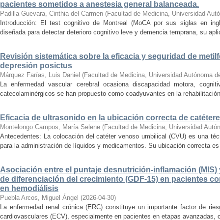
pacientes sometidos a anestesia general balanceada.
Padilla Guevara, Cinthia del Carmen
(
Facultad de Medicina, Universidad Aut
Introducción: El test cognitivo de Montreal (MoCA por sus siglas en ing
diseñada para detectar deterioro cognitivo leve y demencia temprana, su apl
Revisión sistemática sobre la eficacia y seguridad de metil
depresión posictus
Márquez Farías, Luis Daniel
(
Facultad de Medicina, Universidad Autónoma d
La enfermedad vascular cerebral ocasiona discapacidad motora, cogniti
catecolaminérgicos se han propuesto como coadyuvantes en la rehabilitación. O
Eficacia de ultrasonido en la ubicación correcta de catéter
Montelongo Campos, María Selene
(
Facultad de Medicina, Universidad Autó
Antecedentes: La colocación del catéter venoso umbilical (CVU) es una té
para la administración de líquidos y medicamentos. Su ubicación correcta es c
Asociación entre el puntaje desnutrición-inflamación (MIS) y
de diferenciación del crecimiento (GDF-15) en pacientes c
en hemodiálisis
Puebla Arcos, Miguel Ángel
(
2026-04-30
)
La enfermedad renal crónica (ERC) constituye un importante factor de ries
cardiovasculares (ECV), especialmente en pacientes en etapas avanzadas, c