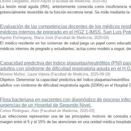
Osorio Delgadillo, Atzin Adyari
(
Facultad de Medicina
,
2025-05
)
La lesión renal aguda (IRA), anteriormente conocida como insuficiencia r
potencialmente reversible de la función excretora renal. Se mide mediante la ta
Evaluación de las competencias docentes de los médicos reside
médicos internos de pregrado en el HGZ 1-IMSS, San Luis Pot
Aguilar Etchegaray, María José
(
Facultad de Medicina
,
2025-04
)
El médico residente en los sistemas de salud juega un papel como educador
médicos internos de pregrado y estudiantes; actúa como modelo a seguir, dem
Capacidad predictiva del índice plaquetas/neutrófilos (PNI) par
adultos con síndrome de dificultad respiratoria aguda en el H.
Moreno Muñoz, Laura Valeria
(
Facultad de Medicina
,
2025-09-19
)
Objetivo: Determinar la capacidad predictiva del índice plaquetas/neutrófilo
adultos con síndrome de dificultad respiratoria aguda (SDRA) en el Hospital G
Flora bacteriana en pacientes con diagnóstico de proceso infec
urgencias de un Hospital de Segundo Nivel.
Cortes Rodriguez, Alan
(
Facultad de Medicina
,
2025-03
)
Las infecciones representan una de las principales motivos de consulta 
margen entre el 5 y el 15% de las atenciones en una unidad médica hospitalari