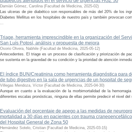
diabéticos atendidos en el servicio de urgencias HGZ 50
Damián Gómez, Carolina
(
Facultad de Medicina
,
2025-02
)
Las ulceras de pie diabético son responsables de más del 20% de los ingre
Diabetes Mellitus en los hospitales de nuestro país y también provocan com
...
Triage, herramienta imprescindible en la organización del Ser
San Luís Potosí, análisis y propuesta de mejora
Osorio Olvera, Nabhile
(
Facultad de Medicina
,
2025-05-12
)
Antecedentes. El triage es un proceso de clasificación y priorización de pa
se sustenta en la gravedad de su condición y la prioridad de atención inmedia
El índice BUN/Creatinina como herramienta diagnóstica para de
de tubo digestivo en la sala de urgencias de un hospital de seg
Villegas Mendoza, Víctor
(
Facultad de Medicina
,
2025-04-30
)
Aunque en cuanto a la evaluación de la morbimortalidad de la hemorragia d
diferentes escalas pronósticas, ninguna de ellas permite predecir el nivel del 
Evaluación del porcentaje de apego a las medidas de neuropro
mortalidad a 30 días en pacientes con trauma craneoencefálico
del Hospital General de Zona 50
Hernández Sotelo, Cristian
(
Facultad de Medicina
,
2025-03-15
)