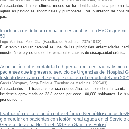
Martínez Vázquez, Metztli Renata
(
Facultad de Medicina
,
2024-05
)
Antecedentes: En los últimos meses se ha identificado a una proteína 
aguda en patologías abdominales y pulmonares. Por lo anterior, se consi
para ...
Incidencia de delirium en pacientes adultos con EVC isquémic
50
Lugo Martínez, Aldo Olaf
(
Facultad de Medicina
,
2025-10-02
)
El evento vascular cerebral es una de las principales enfermedades card
nuestro ámbito y es uno de los principales causas de discapacidad crónica; po
Asociación entre mortalidad e hipernatremia en traumatismo cr
pacientes que ingresan al servicio de Urgencias del Hospital
Instituto Mexicano del Seguro Social en el periodo del año 202
García Vázquez, Jorge Enrique
(
Facultad de Medicina
,
2025-03
)
Antecedentes. El traumatismo craneoencefálico se considera la cuart
incidencia aproximada de 38.8 casos por cada 100,000 habitantes. La hip
pronóstico ...
Evaluación de la relación entre el índice Neutrófilos/Linfocitos/P
glomerular en pacientes con lesión renal aguda en el Servicio 
General de Zona No. 1 del IMSS en San Luis Potosí