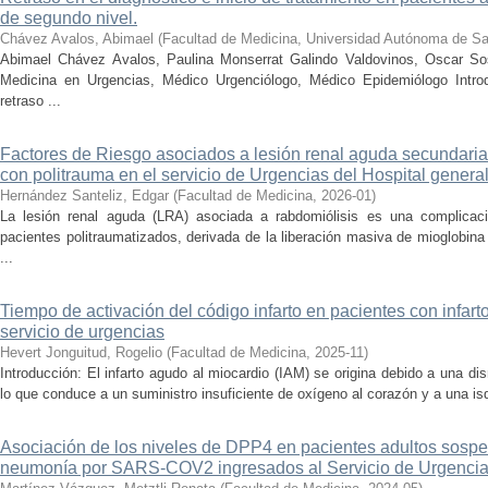
de segundo nivel.
Chávez Avalos, Abimael
(
Facultad de Medicina, Universidad Autónoma de Sa
Abimael Chávez Avalos, Paulina Monserrat Galindo Valdovinos, Oscar S
Medicina en Urgencias, Médico Urgenciólogo, Médico Epidemiólogo Introdu
retraso ...
Factores de Riesgo asociados a lesión renal aguda secundaria
con politrauma en el servicio de Urgencias del Hospital genera
Hernández Santeliz, Edgar
(
Facultad de Medicina
,
2026-01
)
La lesión renal aguda (LRA) asociada a rabdomiólisis es una complicac
pacientes politraumatizados, derivada de la liberación masiva de mioglobin
...
Tiempo de activación del código infarto en pacientes con infart
servicio de urgencias
Hevert Jonguitud, Rogelio
(
Facultad de Medicina
,
2025-11
)
Introducción: El infarto agudo al miocardio (IAM) se origina debido a una di
lo que conduce a un suministro insuficiente de oxígeno al corazón y a una is
Asociación de los niveles de DPP4 en pacientes adultos sosp
neumonía por SARS-COV2 ingresados al Servicio de Urgenci