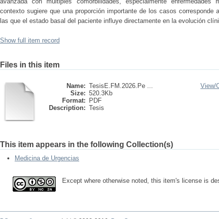
avanzada con múltiples comorbilidades, especialmente enfermedades m
contexto sugiere que una proporción importante de los casos corresponde a
las que el estado basal del paciente influye directamente en la evolución clín
Show full item record
Files in this item
Name:
TesisE.FM.2026.Pe ...
View/
Size:
520.3Kb
Format:
PDF
Description:
Tesis
This item appears in the following Collection(s)
Medicina de Urgencias
Except where otherwise noted, this item's license is d