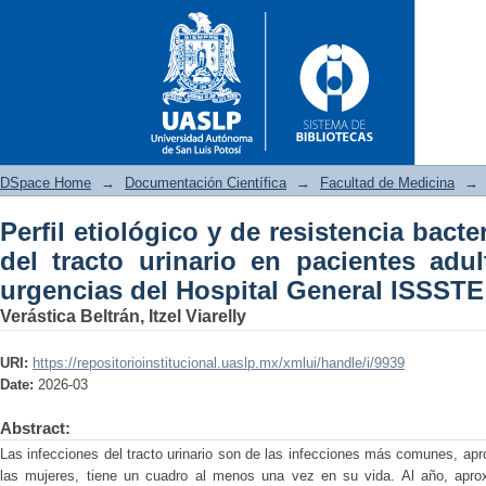
DSpace Home
→
Documentación Científica
→
Facultad de Medicina
→
Perfil etiológico y de resistencia bact
Perfil etiológico y de resiste
del tracto urinario en pacientes adul
pacientes adultos del servici
urgencias del Hospital General ISSSTE
Potosí.
Verástica Beltrán, Itzel Viarelly
URI:
https://repositorioinstitucional.uaslp.mx/xmlui/handle/i/9939
Date:
2026-03
Abstract:
Las infecciones del tracto urinario son de las infecciones más comunes, a
las mujeres, tiene un cuadro al menos una vez en su vida. Al año, apr