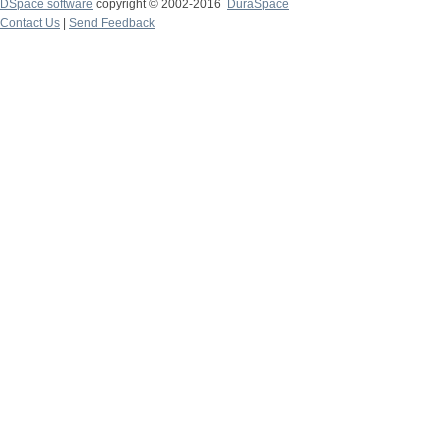
DSpace software
copyright © 2002-2016
DuraSpace
Contact Us
|
Send Feedback