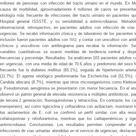
millones de personas con infección del tracto urinario en el mundo. En Mé
causa de morbilidad, aproximadamente 4 millones de casos se presentan
etiología más frecuente de infecciones del tracto urinario en pacientes q
Hospital general ISSSTE, y su sensibilidad a antimicrobianos. Metodolog
observacional, retrospectivo, en pacientes adultos con infección de vías 
urgencias. Se recabó información clínica y de laboratorio de los pacientes i
inclusión fueron pacientes adultos con IVU, y contar con urocultivo con anti
clínicos y urocultivos con antibiograma para recabar la información. Se 
variables cuantitativas se usaron medidas de tendencia central y dispe
frecuencias y porcentaje. Resultados. Se analizaron 103 pacientes adultos co
en urgencias, con una media de edad de 70.6 años y predominio del sexo 
frecuente fue la diabetes mellitus (65.1%), seguida de hipertensión arter
(11.7%). El agente etiológico predominante fue Escherichia coli (51.5%),
Candida albicans (8.7%), mientras que otros microorganismos como Klebsi
y Pseudomonas aeruginosa se presentaron con menor frecuencia. En el análi
observó un patrón general de elevada resistencia a múltiples antibióticos, pa
de tercera 2 generación, fluoroquinolonas y tetraciclina. En contraste, lo
meropenem), así como tigeciclina y ceftazidima con avibactam, mostraron l
los aislamientos de E. coli se confirmó un perfil similar, con alta resis
cefalosporinas y nitrofurantoína, mientras que los carbapenémicos y tige
antimicrobiana. Conclusiones. Los resultados permiten comprender el pe
infecciones de vías urinarias atendidas en el servicio de urgencias, destac