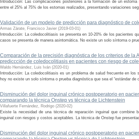
Introducción: Las complicaciones posteriores a la formación de un estoma 
entre el 25% al 75% de los estomas realizados, presentando variaciones segú
Validación de un modelo de predicción para diagnóstico de cole
Armas Zárate, Francisco Javier
(
2019-03-01
)
Introducción: La coledocolitiasis se presenta en 10-20% de los pacientes qu
casos se presenta de manera asintomática. No existe un solo síntoma o prue
Comparación de la precisión diagnóstica de los criterios de l
prediccción de coledocolitiasis en pacientes con riesgo de col
Waldo Hernández, Luis Iván
(
2020-01
)
Introducción: La coledocolitiasis es un problema de salud frecuente en los 
hoy no existe un solo síntoma o prueba diagnóstica que sea el “estándar de o
Disminución del dolor inguinal crónico postoperatorio en pacie
comparando la técnica Onstep vs técnica de Lichtenstein
Villafuerte Fernández, Rodrigo
(
2020-02
)
Existe la necesidad de una técnica de reparación inguinal que combine ba
inguinal con riesgos y costos aceptables. La técnica de Onstep fue presentada
Disminución del dolor inguinal crónico postoperatorio en pacie
comparando la técnica Onstep vs técnica de Lichtenstein