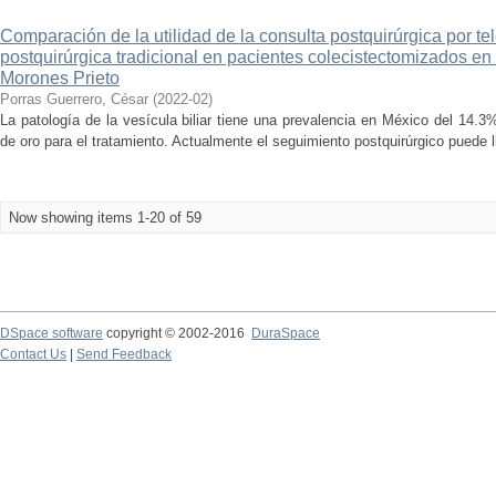
Comparación de la utilidad de la consulta postquirúrgica por te
postquirúrgica tradicional en pacientes colecistectomizados en 
Morones Prieto
Porras Guerrero, César
(
2022-02
)
La patología de la vesícula biliar tiene una prevalencia en México del 14.3
de oro para el tratamiento. Actualmente el seguimiento postquirúrgico puede ll
Now showing items 1-20 of 59
DSpace software
copyright © 2002-2016
DuraSpace
Contact Us
|
Send Feedback