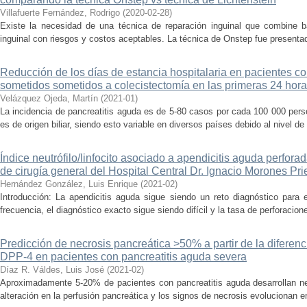
Villafuerte Fernández, Rodrigo
(
2020-02-28
)
Existe la necesidad de una técnica de reparación inguinal que combine ba
inguinal con riesgos y costos aceptables. La técnica de Onstep fue presentad
Reducción de los días de estancia hospitalaria en pacientes con 
sometidos sometidos a colecistectomía en las primeras 24 hor
Velázquez Ojeda, Martín
(
2021-01
)
La incidencia de pancreatitis aguda es de 5-80 casos por cada 100 000 per
es de origen biliar, siendo esto variable en diversos países debido al nivel d
Índice neutrófilo/linfocito asociado a apendicitis aguda perforad
de cirugía general del Hospital Central Dr. Ignacio Morones Pri
Hernández González, Luis Enrique
(
2021-02
)
Introducción: La apendicitis aguda sigue siendo un reto diagnóstico para e
frecuencia, el diagnóstico exacto sigue siendo difícil y la tasa de perforacione
Predicción de necrosis pancreática >50% a partir de la diferenc
DPP-4 en pacientes con pancreatitis aguda severa
Díaz R. Váldes, Luis José
(
2021-02
)
Aproximadamente 5-20% de pacientes con pancreatitis aguda desarrollan ne
alteración en la perfusión pancreática y los signos de necrosis evolucionan en