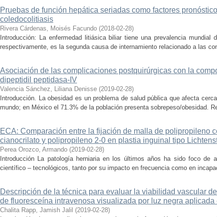
Pruebas de función hepática seriadas como factores pronóstic
coledocolitiasis
Rivera Cárdenas, Moisés Facundo
(
2018-02-28
)
Introducción: La enfermedad litiásica biliar tiene una prevalencia mundi
respectivamente, es la segunda causa de internamiento relacionado a las con
Asociación de las complicaciones postquirúrgicas con la compos
dipeptidil peptidasa-IV
Valencia Sánchez, Liliana Denisse
(
2019-02-28
)
Introducción. La obesidad es un problema de salud pública que afecta cerca
mundo; en México el 71.3% de la población presenta sobrepeso/obesidad. Re
ECA: Comparación entre la fijación de malla de polipropileno con
cianocrilato y polipropileno 2-0 en plastia inguinal tipo Lichtens
Perea Orozco, Armando
(
2019-02-28
)
Introducción La patología herniaria en los últimos años ha sido foco de
científico – tecnológicos, tanto por su impacto en frecuencia como en incapaci
Descripción de la técnica para evaluar la viabilidad vascular d
de fluoresceína intravenosa visualizada por luz negra aplicada 
Chalita Rapp, Jamish Jalil
(
2019-02-28
)