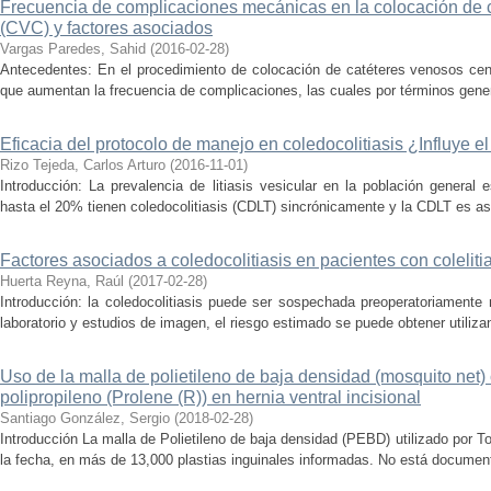
Frecuencia de complicaciones mecánicas en la colocación de c
(CVC) y factores asociados
Vargas Paredes, Sahid
(
2016-02-28
)
Antecedentes: En el procedimiento de colocación de catéteres venosos cent
que aumentan la frecuencia de complicaciones, las cuales por términos gener
Eficacia del protocolo de manejo en coledocolitiasis ¿Influye e
Rizo Tejeda, Carlos Arturo
(
2016-11-01
)
Introducción: La prevalencia de litiasis vesicular en la población genera
hasta el 20% tienen coledocolitiasis (CDLT) sincrónicamente y la CDLT es asi
Factores asociados a coledocolitiasis en pacientes con coleliti
Huerta Reyna, Raúl
(
2017-02-28
)
Introducción: la coledocolitiasis puede ser sospechada preoperatoriamente
laboratorio y estudios de imagen, el riesgo estimado se puede obtener utilizan
Uso de la malla de polietileno de baja densidad (mosquito net
polipropileno (Prolene (R)) en hernia ventral incisional
Santiago González, Sergio
(
2018-02-28
)
Introducción La malla de Polietileno de baja densidad (PEBD) utilizado por 
la fecha, en más de 13,000 plastias inguinales informadas. No está document