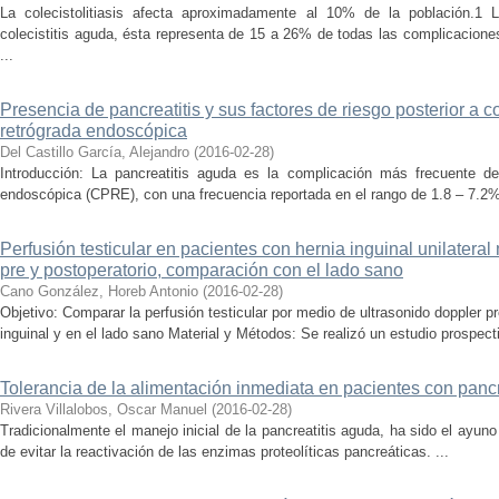
La colecistolitiasis afecta aproximadamente al 10% de la población.1 
colecistitis aguda, ésta representa de 15 a 26% de todas las complicaciones 
...
Presencia de pancreatitis y sus factores de riesgo posterior a 
retrógrada endoscópica
Del Castillo García, Alejandro
(
2016-02-28
)
Introducción: La pancreatitis aguda es la complicación más frecuente de 
endoscópica (CPRE), con una frecuencia reportada en el rango de 1.8 – 7.2%.
Perfusión testicular en pacientes con hernia inguinal unilatera
pre y postoperatorio, comparación con el lado sano
Cano González, Horeb Antonio
(
2016-02-28
)
Objetivo: Comparar la perfusión testicular por medio de ultrasonido doppler pr
inguinal y en el lado sano Material y Métodos: Se realizó un estudio prospecti
Tolerancia de la alimentación inmediata en pacientes con pancre
Rivera Villalobos, Oscar Manuel
(
2016-02-28
)
Tradicionalmente el manejo inicial de la pancreatitis aguda, ha sido el ayun
de evitar la reactivación de las enzimas proteolíticas pancreáticas. ...