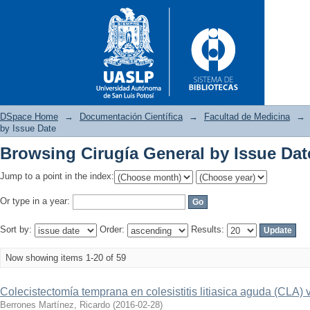
DSpace Home
→
Documentación Científica
→
Facultad de Medicina
→
by Issue Date
Browsing Cirugía General by Issue Dat
Browsing Cirugía General by I
Jump to a point in the index:
Or type in a year:
Sort by:
Order:
Results:
Now showing items 1-20 of 59
Colecistectomía temprana en colesistitis litiasica aguda (CLA)
Berrones Martínez, Ricardo
(
2016-02-28
)