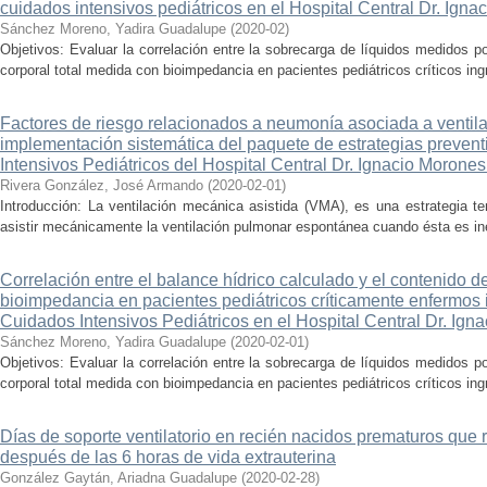
cuidados intensivos pediátricos en el Hospital Central Dr. Igna
Sánchez Moreno, Yadira Guadalupe
(
2020-02
)
Objetivos: Evaluar la correlación entre la sobrecarga de líquidos medidos 
corporal total medida con bioimpedancia en pacientes pediátricos críticos in
Factores de riesgo relacionados a neumonía asociada a ventila
implementación sistemática del paquete de estrategias preven
Intensivos Pediátricos del Hospital Central Dr. Ignacio Morones
Rivera González, José Armando
(
2020-02-01
)
Introducción: La ventilación mecánica asistida (VMA), es una estrategia t
asistir mecánicamente la ventilación pulmonar espontánea cuando ésta es ine
Correlación entre el balance hídrico calculado y el contenido 
bioimpedancia en pacientes pediátricos críticamente enfermos
Cuidados Intensivos Pediátricos en el Hospital Central Dr. Ign
Sánchez Moreno, Yadira Guadalupe
(
2020-02-01
)
Objetivos: Evaluar la correlación entre la sobrecarga de líquidos medidos 
corporal total medida con bioimpedancia en pacientes pediátricos críticos in
Días de soporte ventilatorio en recién nacidos prematuros que r
después de las 6 horas de vida extrauterina
González Gaytán, Ariadna Guadalupe
(
2020-02-28
)