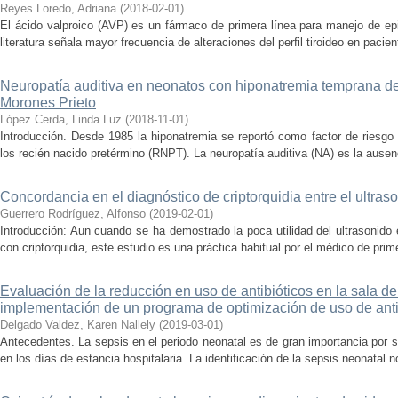
Reyes Loredo, Adriana
(
2018-02-01
)
El ácido valproico (AVP) es un fármaco de primera línea para manejo de epile
literatura señala mayor frecuencia de alteraciones del perfil tiroideo en pacie
Neuropatía auditiva en neonatos con hiponatremia temprana del
Morones Prieto
López Cerda, Linda Luz
(
2018-11-01
)
Introducción. Desde 1985 la hiponatremia se reportó como factor de riesgo 
los recién nacido pretérmino (RNPT). La neuropatía auditiva (NA) es la ausen
Concordancia en el diagnóstico de criptorquidia entre el ultraso
Guerrero Rodríguez, Alfonso
(
2019-02-01
)
Introducción: Aun cuando se ha demostrado la poca utilidad del ultrasonido 
con criptorquidia, este estudio es una práctica habitual por el médico de prime
Evaluación de la reducción en uso de antibióticos en la sala de
implementación de un programa de optimización de uso de anti
Delgado Valdez, Karen Nallely
(
2019-03-01
)
Antecedentes. La sepsis en el periodo neonatal es de gran importancia por s
en los días de estancia hospitalaria. La identificación de la sepsis neonatal no