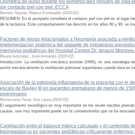
Oximetría de pulso durante los primeros diez minutos de vida 
sin contacto piel con piel. ECCA
Benítez Noyola, Blanca Esmeralda
(
2020-01
)
RESUMEN: En el postparto inmediato el contacto piel con piel es el lugar idea
de la lactancia. Este comportamiento fue descrito en los años 80 y 90, se tr
Factores de riesgo relacionados a Neumonía asociada a ventila
implementación sistémica del paquete de estrategias preventiv
intensivos pediátricos del Hospital Central Dr. Ignacio Morones
Rivera González, José Armando
(
2020-02
)
Introducción: La ventilación mecánica asistida (VMA), es una estrategia t
asistir mecánicamente la ventilación pulmonar espontánea cuando ésta es ine
Asociación de la patología inflamatoria de la placenta con el d
escala de Bayley III en pacientes prematuros de menos de 15
preliminares
Moctezuma Tovar, Ana Laura
(
2020-02
)
El seguimiento neurológico es muy importante en los recién nacidos prematu
causas, una muy importante puede ser la corioamnionitis que se ha asociado 
Correlación entre el balance hídrico calculado y el contenido 
bioimpedancia en pacientes pediátricos críticamente enfermos