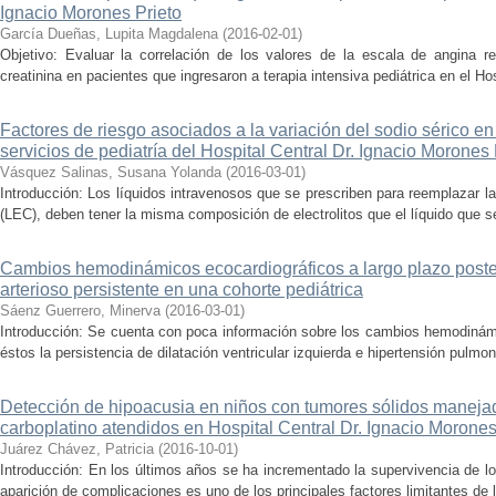
Ignacio Morones Prieto
García Dueñas, Lupita Magdalena
(
2016-02-01
)
Objetivo: Evaluar la correlación de los valores de la escala de angina re
creatinina en pacientes que ingresaron a terapia intensiva pediátrica en el Hosp
Factores de riesgo asociados a la variación del sodio sérico en
servicios de pediatría del Hospital Central Dr. Ignacio Morones 
Vásquez Salinas, Susana Yolanda
(
2016-03-01
)
Introducción: Los líquidos intravenosos que se prescriben para reemplazar la
(LEC), deben tener la misma composición de electrolitos que el líquido que s
Cambios hemodinámicos ecocardiográficos a largo plazo poster
arterioso persistente en una cohorte pediátrica
Sáenz Guerrero, Minerva
(
2016-03-01
)
Introducción: Se cuenta con poca información sobre los cambios hemodinámi
éstos la persistencia de dilatación ventricular izquierda e hipertensión pulmon
Detección de hipoacusia en niños con tumores sólidos manejad
carboplatino atendidos en Hospital Central Dr. Ignacio Morones
Juárez Chávez, Patricia
(
2016-10-01
)
Introducción: En los últimos años se ha incrementado la supervivencia de lo
aparición de complicaciones es uno de los principales factores limitantes de la