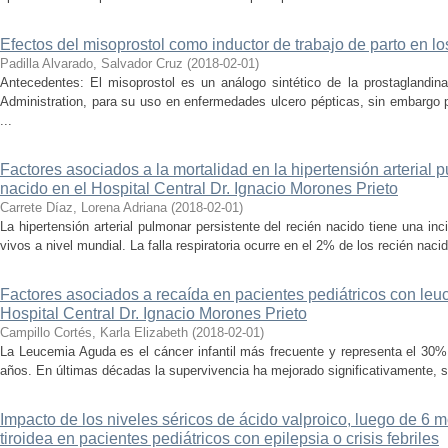
Efectos del misoprostol como inductor de trabajo de parto en lo
Padilla Alvarado, Salvador Cruz
(
2018-02-01
)
Antecedentes: El misoprostol es un análogo sintético de la prostaglandin
Administration, para su uso en enfermedades ulcero pépticas, sin embargo p
...
Factores asociados a la mortalidad en la hipertensión arterial 
nacido en el Hospital Central Dr. Ignacio Morones Prieto
Carrete Díaz, Lorena Adriana
(
2018-02-01
)
La hipertensión arterial pulmonar persistente del recién nacido tiene una in
vivos a nivel mundial. La falla respiratoria ocurre en el 2% de los recién naci
Factores asociados a recaída en pacientes pediátricos con leuc
Hospital Central Dr. Ignacio Morones Prieto
Campillo Cortés, Karla Elizabeth
(
2018-02-01
)
La Leucemia Aguda es el cáncer infantil más frecuente y representa el 30%
años. En últimas décadas la supervivencia ha mejorado significativamente, s
Impacto de los niveles séricos de ácido valproico, luego de 6 m
tiroidea en pacientes pediátricos con epilepsia o crisis febriles