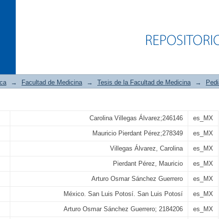
ica
→
Facultad de Medicina
→
Tesis de la Facultad de Medicina
→
Pedi
gias de manejo inicial del conducto 
Carolina Villegas Álvarez;246146
es_MX
tos prematuros: una revisión sistemátic
Mauricio Pierdant Pérez;278349
es_MX
Villegas Álvarez, Carolina
es_MX
Pierdant Pérez, Mauricio
es_MX
Arturo Osmar Sánchez Guerrero
es_MX
México. San Luis Potosí. San Luis Potosí
es_MX
Arturo Osmar Sánchez Guerrero; 2184206
es_MX