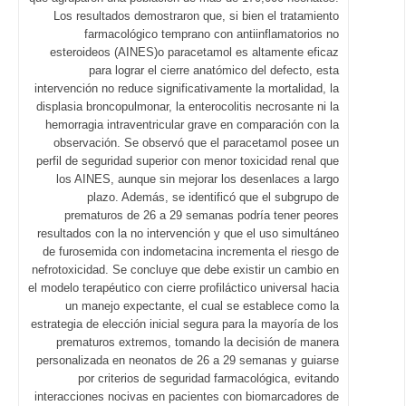
Los resultados demostraron que, si bien el tratamiento
farmacológico temprano con antiinflamatorios no
esteroideos (AINES)o paracetamol es altamente eficaz
para lograr el cierre anatómico del defecto, esta
intervención no reduce significativamente la mortalidad, la
displasia broncopulmonar, la enterocolitis necrosante ni la
hemorragia intraventricular grave en comparación con la
observación. Se observó que el paracetamol posee un
perfil de seguridad superior con menor toxicidad renal que
los AINES, aunque sin mejorar los desenlaces a largo
plazo. Además, se identificó que el subgrupo de
prematuros de 26 a 29 semanas podría tener peores
resultados con la no intervención y que el uso simultáneo
de furosemida con indometacina incrementa el riesgo de
nefrotoxicidad. Se concluye que debe existir un cambio en
el modelo terapéutico con cierre profiláctico universal hacia
un manejo expectante, el cual se establece como la
estrategia de elección inicial segura para la mayoría de los
prematuros extremos, tomando la decisión de manera
personalizada en neonatos de 26 a 29 semanas y guiarse
por criterios de seguridad farmacológica, evitando
interacciones nocivas en pacientes con biomarcadores de