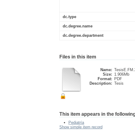
dc.type
dc.degree.name
dc.degree.department
Files in this item
Name:
TesisE.FM.2
Size:
1.906Mb
Format:
PDF
Description:
Tesis
This item appears in the following
Pediatría
Show simple item record