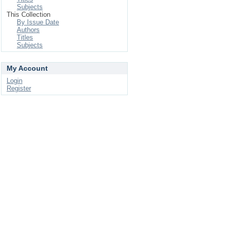
Subjects
This Collection
By Issue Date
Authors
Titles
Subjects
My Account
Login
Register