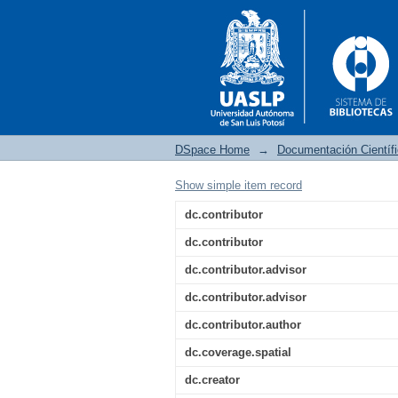
DSpace Home
→
Documentación Científ
Show simple item record
Prevención y estrate
dc.contributor
asintomático en neona
dc.contributor
dc.contributor.advisor
dc.contributor.advisor
dc.contributor.author
dc.coverage.spatial
dc.creator