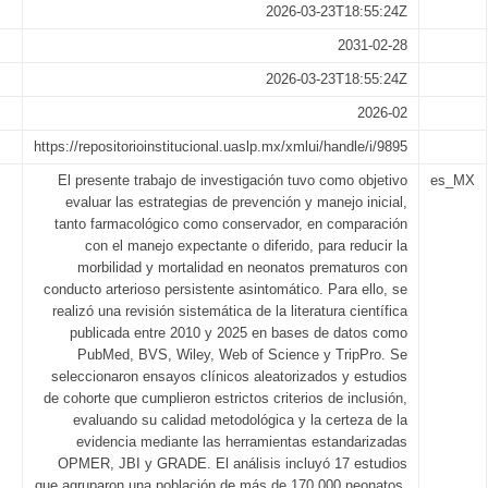
2026-03-23T18:55:24Z
2031-02-28
2026-03-23T18:55:24Z
2026-02
https://repositorioinstitucional.uaslp.mx/xmlui/handle/i/9895
El presente trabajo de investigación tuvo como objetivo
es_MX
evaluar las estrategias de prevención y manejo inicial,
tanto farmacológico como conservador, en comparación
con el manejo expectante o diferido, para reducir la
morbilidad y mortalidad en neonatos prematuros con
conducto arterioso persistente asintomático. Para ello, se
realizó una revisión sistemática de la literatura científica
publicada entre 2010 y 2025 en bases de datos como
PubMed, BVS, Wiley, Web of Science y TripPro. Se
seleccionaron ensayos clínicos aleatorizados y estudios
de cohorte que cumplieron estrictos criterios de inclusión,
evaluando su calidad metodológica y la certeza de la
evidencia mediante las herramientas estandarizadas
OPMER, JBI y GRADE. El análisis incluyó 17 estudios
que agruparon una población de más de 170,000 neonatos.