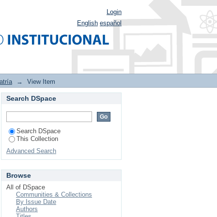
Login
English
español
atría
→
View Item
Search DSpace
arterioso persistente
a de la literatura.
Search DSpace
This Collection
Advanced Search
Browse
All of DSpace
Communities & Collections
By Issue Date
Authors
Titles