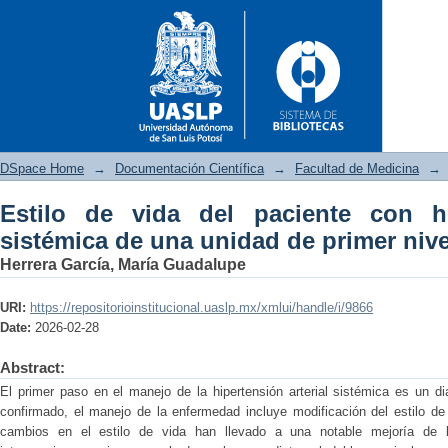
DSpace Home
→
Documentación Científica
→
Facultad de Medicina
→
Estilo de vida del paciente con hip
Estilo de vida del paciente c
sistémica de una unidad de primer nive
primer nivel de atención
Herrera García, María Guadalupe
URI:
https://repositorioinstitucional.uaslp.mx/xmlui/handle/i/9866
Date:
2026-02-28
Abstract:
El primer paso en el manejo de la hipertensión arterial sistémica es un d
confirmado, el manejo de la enfermedad incluye modificación del estilo de
cambios en el estilo de vida han llevado a una notable mejoría de la 