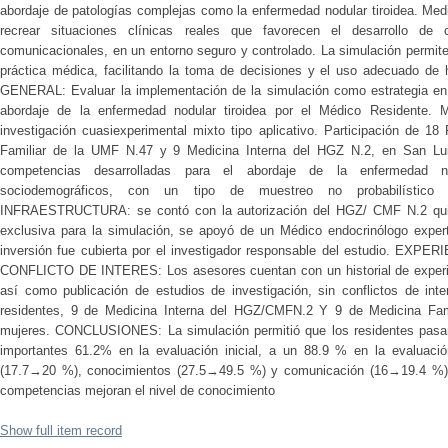
abordaje de patologías complejas como la enfermedad nodular tiroidea. Med
recrear situaciones clínicas reales que favorecen el desarrollo de 
comunicacionales, en un entorno seguro y controlado. La simulación permite
práctica médica, facilitando la toma de decisiones y el uso adecuado de
GENERAL: Evaluar la implementación de la simulación como estrategia en 
abordaje de la enfermedad nodular tiroidea por el Médico Resident
investigación cuasiexperimental mixto tipo aplicativo. Participación de 1
Familiar de la UMF N.47 y 9 Medicina Interna del HGZ N.2, en San Luis
competencias desarrolladas para el abordaje de la enfermedad no
sociodemográficos, con un tipo de muestreo no probabilístic
INFRAESTRUCTURA: se contó con la autorización del HGZ/ CMF N.2 quie
exclusiva para la simulación, se apoyó de un Médico endocrinólogo exper
inversión fue cubierta por el investigador responsable del estudio. 
CONFLICTO DE INTERES: Los asesores cuentan con un historial de experien
así como publicación de estudios de investigación, sin conflictos de i
residentes, 9 de Medicina Interna del HGZ/CMFN.2 Y 9 de Medicina Fa
mujeres. CONCLUSIONES: La simulación permitió que los residentes pasaran
importantes 61.2% en la evaluación inicial, a un 88.9 % en la evaluació
(17.7→20 %), conocimientos (27.5→49.5 %) y comunicación (16→19.4 %). 
competencias mejoran el nivel de conocimiento
Show full item record