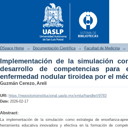
DSpace Home
→
Documentación Científica
→
Facultad de Medicina
→
Implementación de la simulación com
Implementación de la sim
desarrollo de competencias para 
competencias para el abordaj
enfermedad nodular tiroidea por el mé
residente
Guzmán Cerezo, Areli
URI:
https://repositorioinstitucional.uaslp.mx/xmlui/handle/i/9783
Date:
2026-02-17
Abstract:
La implementación de la simulación como estrategia de enseñanza-apr
herramienta educativa innovadora y efectiva en la formación de compet