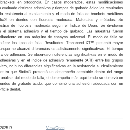
brackets en ortodoncia. En casos moderados, estas modificaciones
n evaluado distintos adhesivos y tiempos de grabado ácido los resultados
 la resistencia al cizallamiento y el modo de falla de brackets metálicos
x® en dientes con fluorosis moderada. Materiales y métodos: Se
stico de fluorosis moderada según el Índice de Dean. Se dividieron
n el sistema adhesivo y el tiempo de grabado. Las muestras fueron
zallamiento en una máquina de ensayos universal. El modo de falla se
asificar los tipos de falla. Resultados: Transbond XT™ presentó mayor
aunque no alcanzó diferencias estadísticamente significativas. El tiempo
za de adhesión. Se observaron diferencias significativas en el modo de
 adhesivas y en el índice de adhesivo remanente (ARI) entre los grupos
itro, no hubo diferencias significativas en la resistencia al cizallamiento
uestra que Biofix® presentó un desempeño aceptable dentro del rango
 análisis del modo de falla, el desempeño más equilibrado se observó en
undos de grabado ácido, que combinó una adhesión adecuada con un
ficie dental.
2025.R ...
View/
Open