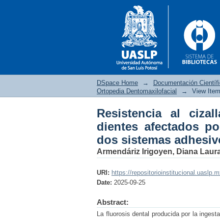
DSpace Home
→
Documentación Científ
Ortopedia Dentomaxilofacial
→
View Ite
Resistencia al ciza
Resistencia al ciza
dientes afectados po
fluorosis: estudio co
dos sistemas adhesiv
Armendáriz Irigoyen, Diana Laur
URI:
https://repositorioinstitucional.uaslp.
Date:
2025-09-25
Abstract:
La fluorosis dental producida por la ingest