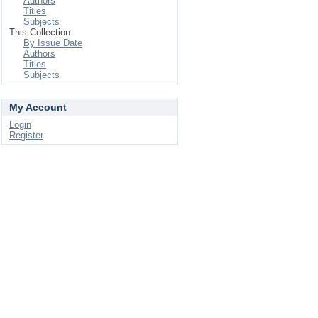
Authors
Titles
Subjects
This Collection
By Issue Date
Authors
Titles
Subjects
My Account
Login
Register