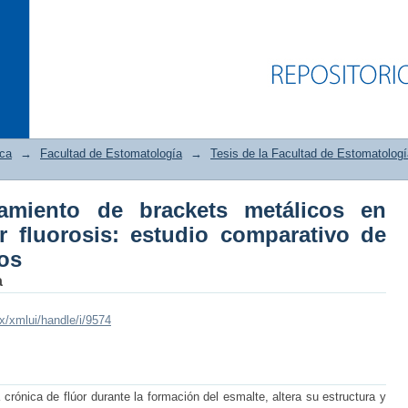
ica
→
Facultad de Estomatología
→
Tesis de la Facultad de Estomatologí
m
llamiento de brackets metálicos en
llamiento de brackets metálicos en d
r fluorosis: estudio comparativo de
mparativo de dos sistemas adhesivos
os
a
mx/xmlui/handle/i/9574
a crónica de flúor durante la formación del esmalte, altera su estructura y