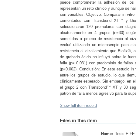
puede comprometer la adhesión de los 
representan un reto clínico y aunque se ha
son variables. Objetivo: Comparar in vitro
cementados con Transbond XT™ y Biofi
seleccionaron 120 premolares con diagnó
aleatoriamente en 4 grupos (n=30) segú
sometidas a prueba de resistencia al ci
evaluó utilizando un microscopio para cl
resistencia al cizallamiento que Biofix®, 
de grabado ácido no influyó sobre la fuer
falla (p= 0.031) con predominio de fallas
(p=0.002). Conclusión: En este estudio in v
entre los grupos de estudio, lo que dem
clínicamente esperado. Sin embargo, en el
el grupo 2 con Transbond™ XT y 30 seg
patrón de falla menos agresivo para la super
Show full item record
Files in this item
Name:
Tesis.E.FE.