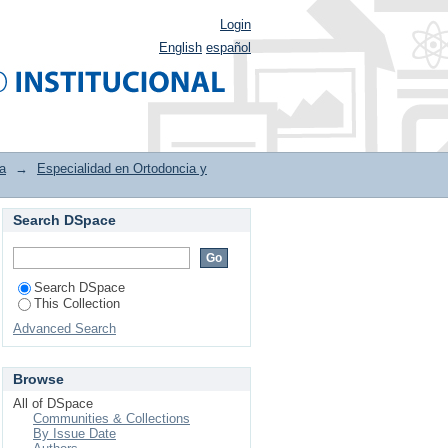
Login
English
español
a
→
Especialidad en Ortodoncia y
Search DSpace
ientes afectados por
Search DSpace
This Collection
Advanced Search
Browse
All of DSpace
Communities & Collections
By Issue Date