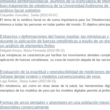
ortopedia dentomaxilofacial, alumnos de la licenciatura de Mé
bajo tratamiento de ortodoncia de la Universidad Autónoma de 
análisis facial subjetivo
Céspedes González, Saida
(
2022-03-07
)
El tema de la estética facial es de suma importancia para los Ortodoncis
interesa a todas las personas en todas partes del mundo. El objetivo principal
Esfuerzos y deformaciones del hueso maxilar, las miniplacas y 
durante la aplicación de fuerzas ortodónticas a través de un 
un análisis de elementos finitos
Delgado Arroyo, María Fernanda
(
2022-09-12
)
Las miniplacas se caracterizan por facilitar los movimientos dentales comple
aplicación de fuerzas simultáneas, su zona de inserción alejada de las raíce
Evaluación de la exactitud y reproducibilidad de mediciones 
3shape dental system y modelos convencionales de yeso.
Lugo Robles, Diana Isabel
(
2022-09-15
)
En ortodoncia, así como en otras áreas de la salud, las herramientas digi
reemplazo de los modelos de yeso por los modelos digitales permite al profesio
Formas de arcos dentales y alveolares en una población mexi
disponibles comercialmente