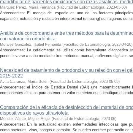
mandibular de pacientes mexicanos con razas asiáticas, med
Márquez Pérez, María Fernanda
(
Facultad de Estomatología
,
2023-03-30
)
Antecedentes: El manejo del espacio es uno de los factores principales
expansión, extracción y reducción interproximal (stripping) son algunos de los 
Análisis de concordancia entre tres métodos para la determina
con valoración ortodóntica
Morales González, Isabel Fernanda
(
Facultad de Estomatología
,
2023-04-20
)
Antecedentes: La cefalometría se utiliza como herramienta diagnostica en
puede llevarse a cabo mediante tres métodos; manual, softwares digitales sem
Necesidad de tratamiento de ortodoncia y su relación con el 
2015-2022
Avila Carranza, María Belén
(
Facultad de Estomatología
,
2023-05-09
)
Antecedentes: el Índice de Estética Dental (DAI) une matemáticamente la
componentes clínicos para obtener un valor numérico que identifique el grado
Comparación de la eficacia de desinfección del material de or
dispositivos de rayos ultravioleta
Méndez Zárate, Miguel Ángel
(
Facultad de Estomatología
,
2023-06
)
Antecedentes: En la actualidad existen enfermedades infecciosas que pu
como bacterias, virus, hongos o parásito. Se pueden contraer por medio de: co