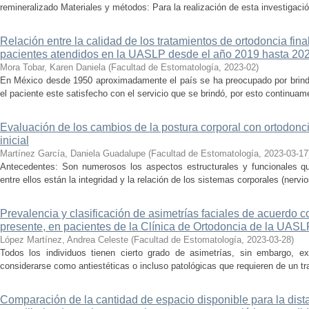
remineralizado Materiales y métodos: Para la realización de esta investigación,
Relación entre la calidad de los tratamientos de ortodoncia final
pacientes atendidos en la UASLP desde el año 2019 hasta 20
Mora Tobar, Karen Daniela
(
Facultad de Estomatología
,
2023-02
)
En México desde 1950 aproximadamente el país se ha preocupado por brindar
el paciente este satisfecho con el servicio que se brindó, por esto continuame
Evaluación de los cambios de la postura corporal con ortodonc
inicial
Martínez García, Daniela Guadalupe
(
Facultad de Estomatología
,
2023-03-17
Antecedentes: Son numerosos los aspectos estructurales y funcionales que
entre ellos están la integridad y la relación de los sistemas corporales (nervi
Prevalencia y clasificación de asimetrías faciales de acuerdo 
presente, en pacientes de la Clínica de Ortodoncia de la UASL
López Martínez, Andrea Celeste
(
Facultad de Estomatología
,
2023-03-28
)
Todos los individuos tienen cierto grado de asimetrías, sin embargo, ex
considerarse como antiestéticas o incluso patológicas que requieren de un tra
Comparación de la cantidad de espacio disponible para la dista