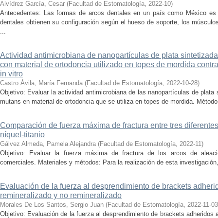
Alvídrez García, Cesar
(
Facultad de Estomatología
,
2022-10
)
Antecedentes: Las formas de arcos dentales en un país como México es 
dentales obtienen su configuración según el hueso de soporte, los músculos o
...
Actividad antimicrobiana de nanopartículas de plata sintetiza
con material de ortodoncia utilizado en topes de mordida contr
in vitro
Castro Ávila, María Fernanda
(
Facultad de Estomatología
,
2022-10-28
)
Objetivo: Evaluar la actividad antimicrobiana de las nanopartículas de plata
mutans en material de ortodoncia que se utiliza en topes de mordida. Métodos
Comparación de fuerza máxima de fractura entre tres diferente
níquel-titanio
Gálvez Almeda, Pamela Alejandra
(
Facultad de Estomatología
,
2022-11
)
Objetivo: Evaluar la fuerza máxima de fractura de los arcos de aleaci
comerciales. Materiales y métodos: Para la realización de esta investigación,
Evaluación de la fuerza al desprendimiento de brackets adherid
remineralizado y no remineralizado
Morales De Los Santos, Sergio Juan
(
Facultad de Estomatología
,
2022-11-03
Objetivo: Evaluación de la fuerza al desprendimiento de brackets adheridos a