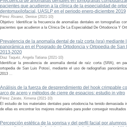
Frecuencia de anomalías dentales en tomografías computariz
pacientes que acudieron a la clínica de la especialidad de orto
dentomaxilofacial, UASLP en el periodo enero-diciembre 2019
Pérez Álvarez, Denise
(
2021-10
)
Objetivo: Identificar la frecuencia de anomalías dentales en tomografías 
pacientes que acudieron a la Clínica De La Especialidad De Ortodoncia Y Or
Prevalencia de la anomalía dental de raíz corta (sra) mediante 
panorámica en el Posgrado de Ortodoncia y Ortopedia de San L
2013-2020
Diaz Taquéz, Angela Tatiana
(
2021-10
)
Identificar la prevalencia de anomalía dental de raíz corta (SRA), en p
ortopedia de San Luis Potosí, mediante el uso de radiografías panorámic
2013 ...
Análisis de la fuerza de desprendimiento del hook crimpable 
arco de acero y métodos de cierre de espacios: estudio in vitro
Pérez Zárate, Ximena
(
2021-10
)
El estudio de los materiales dentales para ortodoncia ha tenido demasiada 
de ellas es encontrar los mejores materiales para poder conseguir resultados
Percepción estética de la sonrisa y del perfil facial por alumno