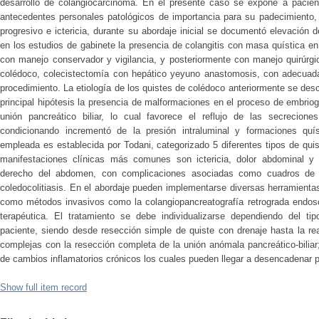
desarrollo de colangiocarcinoma. En el presente caso se expone a pacie
antecedentes personales patológicos de importancia para su padecimiento, 
progresivo e ictericia, durante su abordaje inicial se documentó elevación d
en los estudios de gabinete la presencia de colangitis con masa quística en 
con manejo conservador y vigilancia, y posteriormente con manejo quirúrgi
colédoco, colecistectomía con hepático yeyuno anastomosis, con adecuada 
procedimiento. La etiología de los quistes de colédoco anteriormente se des
principal hipótesis la presencia de malformaciones en el proceso de embrio
unión pancreático biliar, lo cual favorece el reflujo de las secrecione
condicionando incrementó de la presión intraluminal y formaciones quí
empleada es establecida por Todani, categorizado 5 diferentes tipos de qui
manifestaciones clínicas más comunes son ictericia, dolor abdominal y
derecho del abdomen, con complicaciones asociadas como cuadros de col
coledocolitiasis. En el abordaje pueden implementarse diversas herramienta
como métodos invasivos como la colangiopancreatografía retrograda endoscó
terapéutica. El tratamiento se debe individualizarse dependiendo del tip
paciente, siendo desde resección simple de quiste con drenaje hasta la rea
complejas con la resección completa de la unión anómala pancreático-biliar; 
de cambios inflamatorios crónicos los cuales pueden llegar a desencadenar 
Show full item record