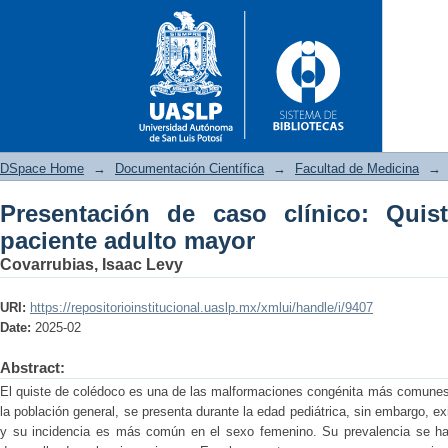
DSpace Home
→
Documentación Científica
→
Facultad de Medicina
→
Presentación de caso clínico: Qui
Presentación de caso clínico:
paciente adulto mayor
Covarrubias, Isaac Levy
URI:
https://repositorioinstitucional.uaslp.mx/xmlui/handle/i/9407
Date:
2025-02
Abstract:
El quiste de colédoco es una de las malformaciones congénita más comunes d
la población general, se presenta durante la edad pediátrica, sin embargo, e
y su incidencia es más común en el sexo femenino. Su prevalencia se ha 