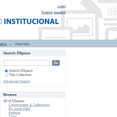
Login
English
español
atría
→
View Item
Search DSpace
icos hospitalizados en
Search DSpace
This Collection
Advanced Search
Browse
All of DSpace
Communities & Collections
By Issue Date
Authors
Titles