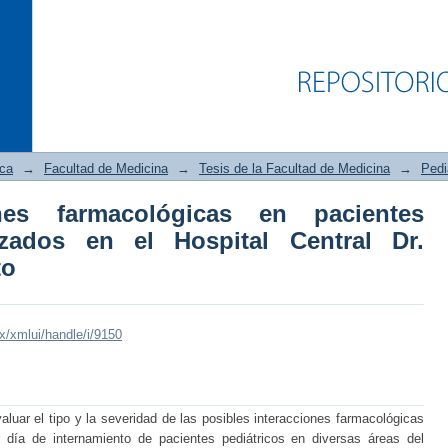
ica
→
Facultad de Medicina
→
Tesis de la Facultad de Medicina
→
Pedi
ones farmacológicas en pacientes
s farmacológicas en pacientes pediátr
lizados en el Hospital Central Dr.
. Ignacio Morones Prieto
to
mx/xmlui/handle/i/9150
aluar el tipo y la severidad de las posibles interacciones farmacológicas
er día de internamiento de pacientes pediátricos en diversas áreas del