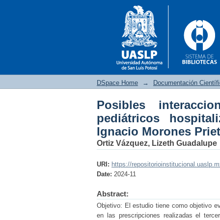
DSpace Home
→
Documentación Científ
Posibles interacci
Posibles interaccione
pediátricos hospita
el Hospital Central Dr
Ignacio Morones Prie
Ortiz Vázquez, Lizeth Guadalupe
URI:
https://repositorioinstitucional.uaslp.
Date:
2024-11
Abstract:
Objetivo: El estudio tiene como objetivo ev
en las prescripciones realizadas el terc