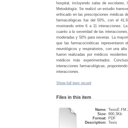
hospital, incluyendo salas de escolares, 
Metodología: Se realizó un estudio transve
enfocado en las prescripciones médicas de 
farmacológicas fue del 50%, con el 41.6
mostrando entre 6 a 11 interacciones. La
cuanto a la severidad de las interacciones
moderadas y 50% para severas. La mayoría
que las farmacocinéticas representaron 
neurológicos y respiratorios, con una alt
fueron realizadas por médicos residente
médicos más experimentados. Conclusio
interacciones farmacológicas, proponiend
interacciones.
Show full item record
Files in this item
Name:
TesisE.FM.2
Size:
900.3Kb
Format:
PDF
Description:
Tesis