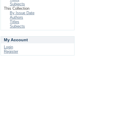
Subjects
This Collection
By Issue Date
Authors
Titles
Subjects
My Account
Login
Register