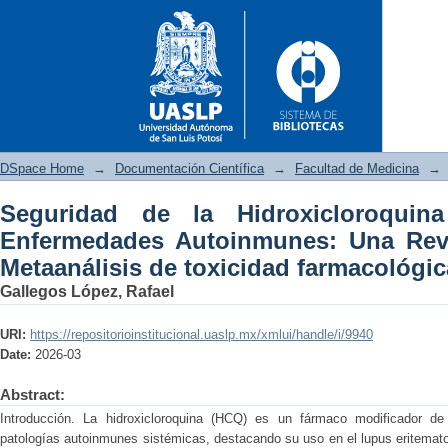
DSpace Home
→
Documentación Científica
→
Facultad de Medicina
→
Seguridad de la Hidroxicloroqui
Seguridad de la Hidroxiclor
Enfermedades Autoinmunes: Una Revi
Una Revisión Sistemática y Me
Metaanálisis de toxicidad farmacológic
Gallegos López, Rafael
URI:
https://repositorioinstitucional.uaslp.mx/xmlui/handle/i/9940
Date:
2026-03
Abstract:
Introducción. La hidroxicloroquina (HCQ) es un fármaco modificador de
patologías autoinmunes sistémicas, destacando su uso en el lupus eritematos