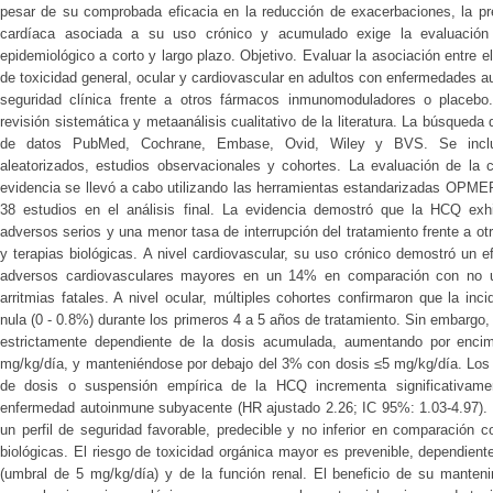
pesar de su comprobada eficacia en la reducción de exacerbaciones, la pre
cardíaca asociada a su uso crónico y acumulado exige la evaluación 
epidemiológico a corto y largo plazo. Objetivo. Evaluar la asociación entre el
de toxicidad general, ocular y cardiovascular en adultos con enfermedades
seguridad clínica frente a otros fármacos inmunomoduladores o placebo
revisión sistemática y metaanálisis cualitativo de la literatura. La búsqued
de datos PubMed, Cochrane, Embase, Ovid, Wiley y BVS. Se incluy
aleatorizados, estudios observacionales y cohortes. La evaluación de la c
evidencia se llevó a cabo utilizando las herramientas estandarizadas OPM
38 estudios en el análisis final. La evidencia demostró que la HCQ ex
adversos serios y una menor tasa de interrupción del tratamiento frente a o
y terapias biológicas. A nivel cardiovascular, su uso crónico demostró un e
adversos cardiovasculares mayores en un 14% en comparación con no usu
arritmias fatales. A nivel ocular, múltiples cohortes confirmaron que la inc
nula (0 - 0.8%) durante los primeros 4 a 5 años de tratamiento. Sin embargo, 
estrictamente dependiente de la dosis acumulada, aumentando por enci
mg/kg/día, y manteniéndose por debajo del 3% con dosis ≤5 mg/kg/día. Los 
de dosis o suspensión empírica de la HCQ incrementa significativame
enfermedad autoinmune subyacente (HR ajustado 2.26; IC 95%: 1.03-4.97). C
un perfil de seguridad favorable, predecible y no inferior en comparación 
biológicas. El riesgo de toxicidad orgánica mayor es prevenible, dependient
(umbral de 5 mg/kg/día) y de la función renal. El beneficio de su manteni