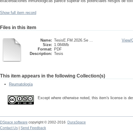
exacerbaciones inmunológicas parece superar los potenciales riesgos de toxi
Show full item record
Files in this item
Name:
TesisE.FM.2026.Se ...
View/
Size:
1.084Mb
Format:
PDF
Description:
Tesis
This item appears in the following Collection(s)
Reumatología
Except where otherwise noted, this item's license is d
DSpace software
copyright © 2002-2016
DuraSpace
Contact Us
|
Send Feedback