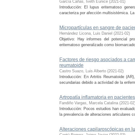
García Cañas, Iveth Eunice
(
2021-01
)
Introducción: El lupus eritematoso gene
caracteriza por afección multisistémica. La 
Micropartículas en sangre de pacien
Hernández Licona, Luis Daniel
(
2021-02
)
Objetivo: Hay informes del potencial pr
eritematoso generalizado como biomarcador, 
Factores de riesgo asociados a cam
reumatoide
Castro Suazo, Luis Alberto
(
2021-02
)
Introducción: En Artritis Reumatoide (AR
secundarias debido a actividad de la enfe
Artropatía inflamatoria en pacientes
Fandiño Vargas, Marcela Catalina
(
2021-02
Introducción: Pocos estudios han evaluado 
la prevalencia de alteraciones articulares 
Alteraciones capilaroscópicas en l
Cantú Pompa, Jaime Javier
(
2022-02
)