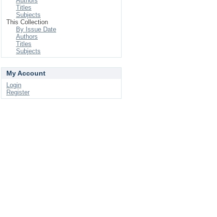
Authors
Titles
Subjects
This Collection
By Issue Date
Authors
Titles
Subjects
My Account
Login
Register