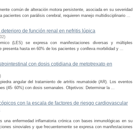
amente común de alteración motora persistente, asociada en su severidad
 pacientes con parálisis cerebral, requieren manejo multidisciplinario ...
eterioro de función renal en nefritis lúpica
-02
)
stémico (LES) se expresa con manifestaciones diversas y múltiples
se presenta hasta en 60% de los pacientes y conlleva morbilidad y ...
trointestinal con dosis cotidiana de metotrexato en
)
piedra angular del tratamiento de artritis reumatoide (AR). Los eventos
es (45- 60%) con dosis semanales. Objetivos: Determinar la ...
cópicos con la escala de factores de riesgo cardiovascular
e
) es una enfermedad inflamatoria crónica con bases inmunológicas en su
laciones sinoviales y que frecuentemente se expresa con manifestaciones