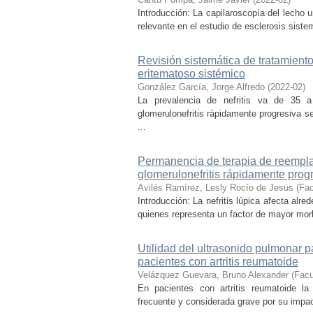
Introducción: La capilaroscopía del lecho u
relevante en el estudio de esclerosis sist
Revisión sistemática de tratamiento
eritematoso sistémico
González García, Jorge Alfredo
(
2022-02
)
La prevalencia de nefritis va de 35 
glomerulonefritis rápidamente progresiva s
...
Permanencia de terapia de reemplaz
glomerulonefritis rápidamente prog
Avilés Ramírez, Lesly Rocío de Jesús
(
Fac
Introducción: La nefritis lúpica afecta alr
quienes representa un factor de mayor morb
Utilidad del ultrasonido pulmonar p
pacientes con artritis reumatoide
Velázquez Guevara, Bruno Alexander
(
Facu
En pacientes con artritis reumatoide la 
frecuente y considerada grave por su impac