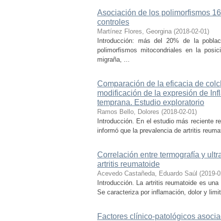
Asociación de los polimorfismos 16
controles
Martínez Flores, Georgina
(
2018-02-01
)
Introducción: más del 20% de la poblac
polimorfismos mitocondriales en la pos
migraña, ...
Comparación de la eficacia de colc
modificación de la expresión de In
temprana. Estudio exploratorio
Ramos Bello, Dolores
(
2018-02-01
)
Introducción. En el estudio más reciente r
informó que la prevalencia de artritis reum
Correlación entre termografía y ultr
artritis reumatoide
Acevedo Castañeda, Eduardo Saúl
(
2019-0
Introducción. La artritis reumatoide es una
Se caracteriza por inflamación, dolor y limit
Factores clínico-patológicos asociad