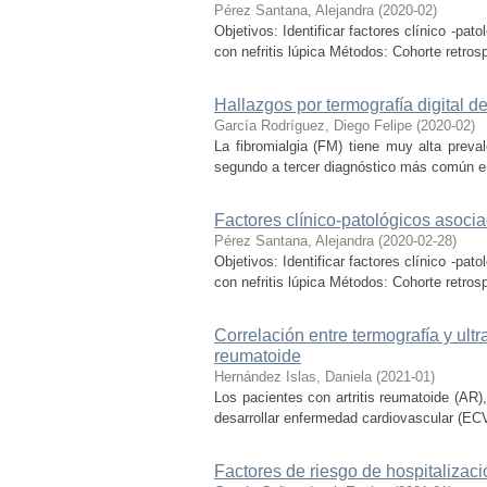
Pérez Santana, Alejandra
(
2020-02
)
Objetivos: Identificar factores clínico -pat
con nefritis lúpica Métodos: Cohorte retrosp
Hallazgos por termografía digital d
García Rodríguez, Diego Felipe
(
2020-02
)
La fibromialgia (FM) tiene muy alta preva
segundo a tercer diagnóstico más común en
Factores clínico-patológicos asociad
Pérez Santana, Alejandra
(
2020-02-28
)
Objetivos: Identificar factores clínico -pat
con nefritis lúpica Métodos: Cohorte retrosp
Correlación entre termografía y ultr
reumatoide
Hernández Islas, Daniela
(
2021-01
)
Los pacientes con artritis reumatoide (AR),
desarrollar enfermedad cardiovascular (ECV).
Factores de riesgo de hospitalizac