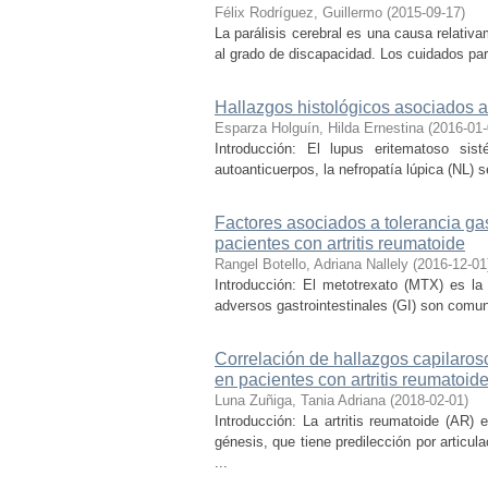
Félix Rodríguez, Guillermo
(
2015-09-17
)
La parálisis cerebral es una causa relativ
al grado de discapacidad. Los cuidados para
Hallazgos histológicos asociados a d
Esparza Holguín, Hilda Ernestina
(
2016-01
Introducción: El lupus eritematoso si
autoanticuerpos, la nefropatía lúpica (NL) 
Factores asociados a tolerancia gas
pacientes con artritis reumatoide
Rangel Botello, Adriana Nallely
(
2016-12-01
Introducción: El metotrexato (MTX) es la 
adversos gastrointestinales (GI) son comun
Correlación de hallazgos capilaros
en pacientes con artritis reumatoid
Luna Zuñiga, Tania Adriana
(
2018-02-01
)
Introducción: La artritis reumatoide (AR
génesis, que tiene predilección por articu
...