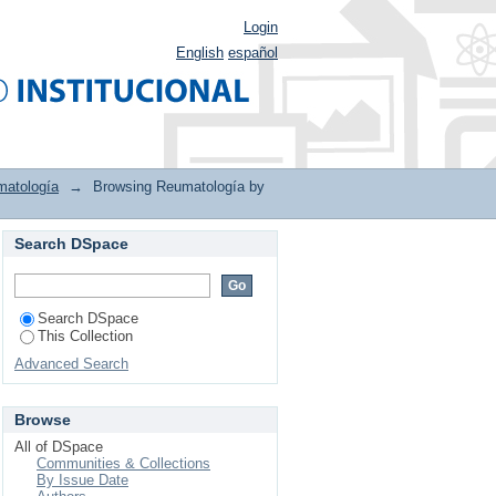
Login
English
español
atología
→
Browsing Reumatología by
Search DSpace
Search DSpace
This Collection
Advanced Search
Browse
All of DSpace
Communities & Collections
By Issue Date