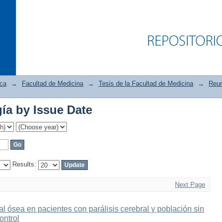
ica
→
Facultad de Medicina
→
Tesis de la Facultad de Medicina
→
Reum
a by Issue Date
a by Issue Date
Results:
Next Page
 ósea en pacientes con parálisis cerebral y población sin
ontrol