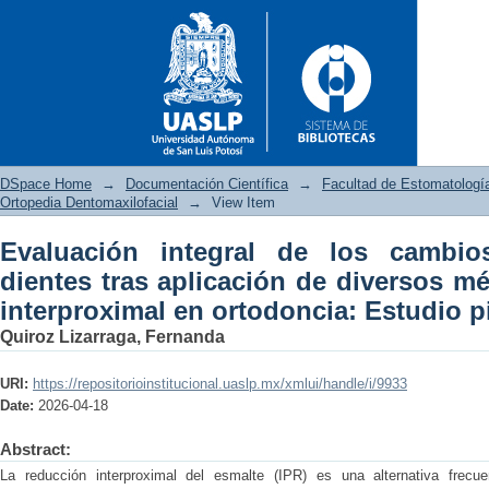
DSpace Home
→
Documentación Científica
→
Facultad de Estomatologí
Ortopedia Dentomaxilofacial
→
View Item
Evaluación integral de los cambio
Evaluación integral de los c
dientes tras aplicación de diversos m
diversos métodos de reducción
interproximal en ortodoncia: Estudio p
Quiroz Lizarraga, Fernanda
URI:
https://repositorioinstitucional.uaslp.mx/xmlui/handle/i/9933
Date:
2026-04-18
Abstract:
La reducción interproximal del esmalte (IPR) es una alternativa frecu