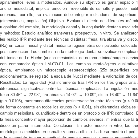
apiñamientos leves a moderados. Aunque su objetivo es ganar espacio me
ancho mesiodistal, implica remoción irreversible de esmalte y puede modif
coronaria; por ello, su evaluación debe integrar indicadores de superficie
(dimensiones, angulación) Objetivo: Evaluar el efecto de diferentes métod
rugosidad del esmalte, la morfología dental y la angulación dentaria asociado
y métodos: Estudio analítico transversal prospectivo, in vitro. Se analizar
les realizó IPR mediante tres técnicas distintas: fresa, tira abrasiva y disc
(Ra) en caras mesial y distal mediante rugosimetría con palpador colocado 
posintervención. Los cambios en la morfología dental se evaluaron empleando
del índice de Le Huche (ancho mesiodistal de corona clínica/margen cervica
con comparador óptico LM-CO-01. Los cambios morfológicos cualitativo
óptica, empleando un microscopio estereoscópico (25x superficies prox
adicionalmente, se registró la escala de Nucci mediante la valoración de dos
Resultados: La rugosidad (Ra) incrementó tras IPR en los tres grupos analiz
diferencias significativas entre las técnicas empleadas. La angulación mes
fresa 30.46° → 22.98°; tira abrasiva 14.02° → 10.09°; disco 16.40° → 11.64°
(p ≤ 0.0105), mostrando diferencias posintervención entre técnicas (p < 0.
de forma constante en todos los grupos (p < 0.01), sin diferencias globales 
cambio mesiodistal cuantificable dentro de un protocolo de IPR controlado. E
la fresa concentró mayor proporción de cambios severos, mientras que la t
disco un patrón intermedio. Conclusión: En este modelo in vitro, las t
morfológicos medibles en esmalte y corona clínica. La fresa mostró el perfi
y la geometría (mayor magnitud de cambio angular y mayor proporción de 