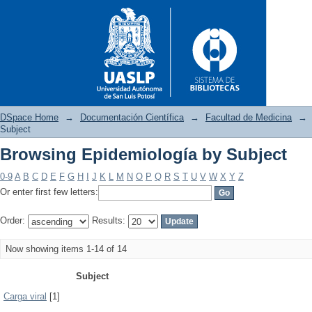
DSpace Home
→
Documentación Científica
→
Facultad de Medicina
→
Subject
Browsing Epidemiología by Subject
Browsing Epidemiología by S
0-9
A
B
C
D
E
F
G
H
I
J
K
L
M
N
O
P
Q
R
S
T
U
V
W
X
Y
Z
Or enter first few letters:
Order:
Results:
Now showing items 1-14 of 14
Subject
Carga viral
[1]