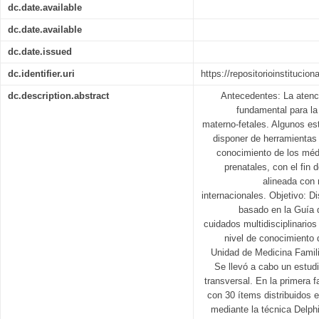
dc.date.available
dc.date.available
dc.date.issued
dc.identifier.uri
https://repositorioinstitucio
dc.description.abstract
Antecedentes: La atenci
fundamental para la
materno-fetales. Algunos es
disponer de herramientas
conocimiento de los méd
prenatales, con el fin 
alineada con
internacionales. Objetivo: D
basado en la Guía d
cuidados multidisciplinarios
nivel de conocimiento 
Unidad de Medicina Famili
Se llevó a cabo un estudi
transversal. En la primera f
con 30 ítems distribuidos 
mediante la técnica Delph