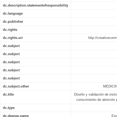
dc.description.statementofresponsibility
dc.language
dc.publisher
dc.rights
dc.rights.uri
http://creativecom
dc.subject
dc.subject
dc.subject
dc.subject
dc.subject
dc.subject.other
MEDICIN
dc.title
Diseño y validación de instr
conocimiento de atención p
dc.type
dc.degree.name
Esp