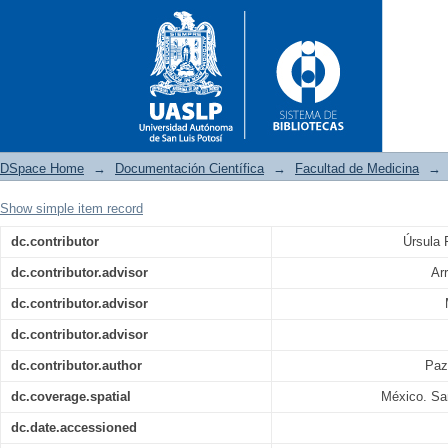
DSpace Home
→
Documentación Científica
→
Facultad de Medicina
→
Show simple item record
Diseño y validación de inst
dc.contributor
Úrsula 
atención prenatal en médicos f
dc.contributor.advisor
Ar
dc.contributor.advisor
dc.contributor.advisor
dc.contributor.author
Paz
dc.coverage.spatial
México. Sa
dc.date.accessioned