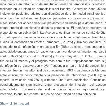
renal crónica en tratamiento de sustitución renal con hemodiálisis. Sujetos y
realizado en la Unidad de Hemodiálisis del Hospital General de Zona #50 de
incluyendo pacientes adultos con diagnóstico de enfermedad renal crónica 
renal con hemodiálisis, excluyendo pacientes con servicio extramuros. 
autocuidado del acceso vascular previamente validado para determinar el n
como formato de recolección de datos personales. El tamaño de muestra fue
proporciones en población finita. Acorde a los lineamientos de comité de étic
su participación mediante la carta de consentimiento informado. Resultad
cuales 31 contaban con catéter Permacath (22.97%) y 104 con Mahurkar (77
antecedente de infección, mientras que 54 (40%) de ellos si presentaron a
autocuidado encontramos 14 pacientes con nivel de conocimiento muy bajo (
medio (16.29%),32 con alto (23.70%) y 42 con muy alto (31.11%). El tiemp
fue de 14.91 meses y el patógeno más común fue Staphylococcus aureus (
de infección se observó con mayor frecuencia un bajo nivel de conocimient
infección fue un muy alto nivel de conocimiento (48%). La prueba de Chi cua
entre el nivel de conocimiento y la presencia de infecciones (p=0.00); 
reportó un valor de p=0.766, que traduce una fuerte asociación. Conclusio
estadísticamente significativa entre presencia de infección del acces
autocuidado. El promedio de nivel de conocimiento es bajo cuando se 
infección, lo cual representa un área de oportunidad en esta población.
Show full item record