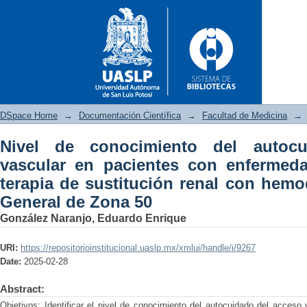
DSpace Home
→
Documentación Científica
→
Facultad de Medicina
→
Nivel de conocimiento del autoc
Nivel de conocimiento del a
vascular en pacientes con enfermeda
enfermedad renal crónica en 
terapia de sustitución renal con hemod
Hospital General de Zona 50
General de Zona 50
González Naranjo, Eduardo Enrique
URI:
https://repositorioinstitucional.uaslp.mx/xmlui/handle/i/9267
Date:
2025-02-28
Abstract:
Objetivos: Identificar el nivel de conocimiento del autocuidado del acces