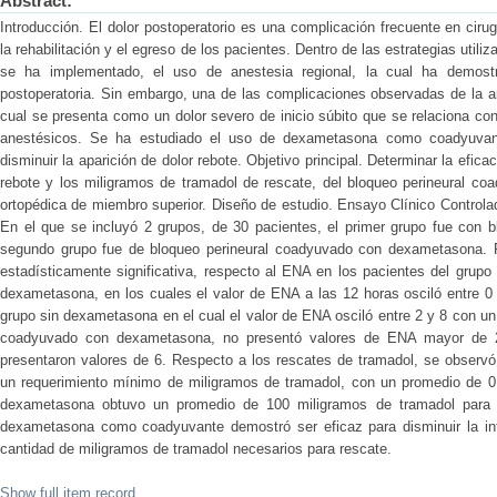
Abstract:
Introducción. El dolor postoperatorio es una complicación frecuente en cirug
la rehabilitación y el egreso de los pacientes. Dentro de las estrategias utiliz
se ha implementado, el uso de anestesia regional, la cual ha demost
postoperatoria. Sin embargo, una de las complicaciones observadas de la ane
cual se presenta como un dolor severo de inicio súbito que se relaciona co
anestésicos. Se ha estudiado el uso de dexametasona como coadyuvant
disminuir la aparición de dolor rebote. Objetivo principal. Determinar la efica
rebote y los miligramos de tramadol de rescate, del bloqueo perineural c
ortopédica de miembro superior. Diseño de estudio. Ensayo Clínico Controla
En el que se incluyó 2 grupos, de 30 pacientes, el primer grupo fue con b
segundo grupo fue de bloqueo perineural coadyuvado con dexametasona. R
estadísticamente significativa, respecto al ENA en los pacientes del grup
dexametasona, en los cuales el valor de ENA a las 12 horas osciló entre 0
grupo sin dexametasona en el cual el valor de ENA osciló entre 2 y 8 con un
coadyuvado con dexametasona, no presentó valores de ENA mayor de 2
presentaron valores de 6. Respecto a los rescates de tramadol, se observ
un requerimiento mínimo de miligramos de tramadol, con un promedio de 0 
dexametasona obtuvo un promedio de 100 miligramos de tramadol para r
dexametasona como coadyuvante demostró ser eficaz para disminuir la int
cantidad de miligramos de tramadol necesarios para rescate.
Show full item record