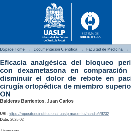
DSpace Home
→
Documentación Científica
→
Facultad de Medicina
→
Eficacia analgésica del bloqueo per
Eficacia analgésica del bl
con dexametasona en comparación 
comparación con placebo, p
disminuir el dolor de rebote en pac
sometidos a cirugía ortopédi
cirugía ortopédica de miembro superio
ON
Balderas Barrientos, Juan Carlos
URI:
https://repositorioinstitucional.uaslp.mx/xmlui/handle/i/9232
Date:
2025-02