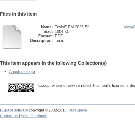
Files in this item
Name:
TesisE.FM.2025.Ef ...
View/
Size:
1004.Kb
Format:
PDF
Description:
Tesis
This item appears in the following Collection(s)
Anestesiología
Except where otherwise noted, this item's license is d
DSpace software
copyright © 2002-2016
DuraSpace
Contact Us
|
Send Feedback