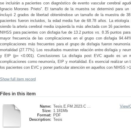
se incluirán a pacientes con diagnóstico de evento vascular cerebral agudo
Ignacio Morones Prieto”. El tamaño de la muestra se determinó para un m
incluyó 2 grados de libertad obteniéndose un tamaño de la muestra de 38
pacientes fueron incluidos, la edad media fue de 68.78 años. La etiología
siendo la arteria cerebral media izquierda la más afectada con 16 paciente
NIHSS para pacientes con disfagia fue de 13.2 puntos vs. 8.35 puntos para 
mayor frecuencia de las complicaciones en el grupo con disfagia 94.44
complicaciones más frecuentes para el grupo de disfagia fueron neumonía
mortalidad (27.77%). Los resultados muestran relación entre disfagia y neu
y EIP (p= <0.001). Conclusiones La disfagia post EVC agudo es un m
complicaciones como neumonía, EIP y mortalidad. Es esencial realizar un t
los pacientes con EVC y poner particular atención en aquellos con NIHSS >1
Show full item record
Files in this item
Name:
Tesis.E.FM.2023.C ...
View/
Size:
1.181Mb
Format:
PDF
Description:
Tesis