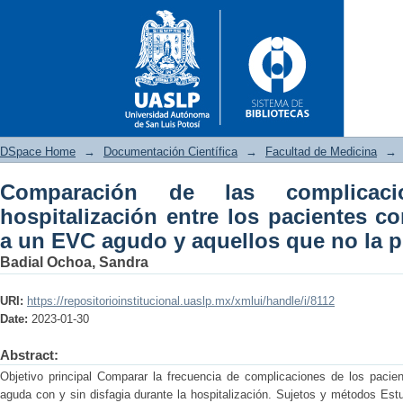
DSpace Home
→
Documentación Científica
→
Facultad de Medicina
→
Comparación de las complicaci
Comparación de las complicaci
hospitalización entre los pacientes co
con disfagia posterior a un E
a un EVC agudo y aquellos que no la 
Badial Ochoa, Sandra
URI:
https://repositorioinstitucional.uaslp.mx/xmlui/handle/i/8112
Date:
2023-01-30
Abstract:
Objetivo principal Comparar la frecuencia de complicaciones de los pacie
aguda con y sin disfagia durante la hospitalización. Sujetos y métodos Est