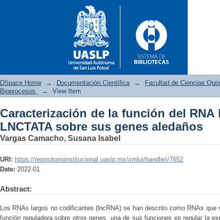
DSpace Home
→
Documentación Científica
→
Facultad de Ciencias Quí
Bioprocesos.
→
View Item
Caracterización de la función del RNA 
Caracterización de la funci
LNCTATA sobre sus genes aledaños
genes aledaños
Vargas Camacho, Susana Isabel
URI:
https://repositorioinstitucional.uaslp.mx/xmlui/handle/i/7652
Date:
2022-01
Abstract:
Los RNAs largos no codificantes (lncRNA) se han descrito como RNAs que no
función reguladora sobre otros genes, una de sus funciones es regular la ex