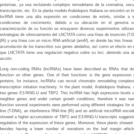
proteínas, ya sea reclutando complejos remodelares de la cromatina, secue
transcripción, etc. En la planta modelo Arabidopsis thaliana se encontró un 
lncRNA tiene una alta expresión en condiciones de estrés, similar a
condiciones de crecimiento, debido a su ubicación en el genoma
caracterización de su función se ensayaron diversos experimentos utilizan
estrategias de silenciamiento del LNCTATA como una línea de inserción (T-D
(Ri) y una línea con un micro RNA artificial (amiR), en donde las tres líne
acumulación de los transcritos sus genes aledaños, así como un efecto en e
que LNCTATA tiene una regulación negativa sobre su loci, abriendo una a
acción.
Long non-coding RNAs (lncRNAs) have been described as RNAs that do no
function on other genes. One of their functions is the gene expression re
proteins, for instance, lncRNAs can recruit chromatin remodeling comple
transcription initiation machinery. In the plant model, Arabidopsis thalia
two genes E3-RING-U and TBP2. This lncRNA has high expression levels unde
neighbor genes and under certain growth conditions; therefore it was n
function several experiments were performed using different strategies for
line (T-DNA), an interference RNA line (Ri) and an artificial microRNA encode
showed a higher accumulation of TBP2 and E3-RING-U transcripts suggestin
regulation of the expression of these genes. Moreover, these plants showed a
besides having a lower number of serrations on the leaf margin which 