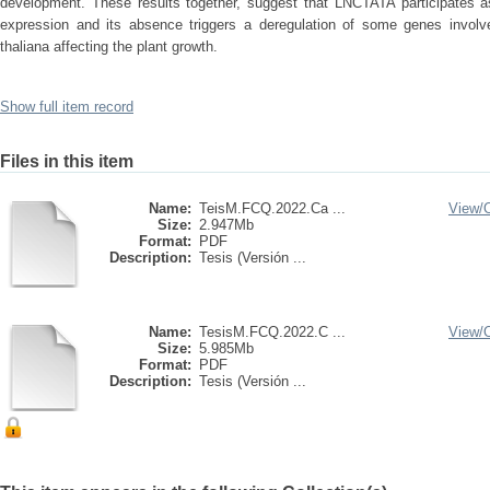
development. These results together, suggest that LNCTATA participates 
expression and its absence triggers a deregulation of some genes involv
thaliana affecting the plant growth.
Show full item record
Files in this item
Name:
TeisM.FCQ.2022.Ca ...
View/
Size:
2.947Mb
Format:
PDF
Description:
Tesis (Versión ...
Name:
TesisM.FCQ.2022.C ...
View/
Size:
5.985Mb
Format:
PDF
Description:
Tesis (Versión ...