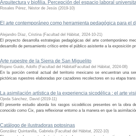
Arquitectura y biofilia. Percepción del espacio laboral universita
Rosales Pérez, Néstor de Jesús
(
2019-10
)
El arte contemporáneo como herramienta pedagógica para el de
Alejandro Díaz, Cristina
(
Facultad del Hábitat
,
2024-10-21
)
El proyecto desarrolla estrategias pedagógicas del arte contemporáneo med
desarrollo de pensamiento crítico entre el público asistente a la exposición p
Arte rupestre de la Sierra de San Miguelito
Rojano Guido, Adolfo
(
Facultad del HábitatFacultad del Hábitat
,
2024-08
)
En la porción central actual del territorio mexicano se encuentran una s
pictóricas rupestres elaboradas por cazadores recolectores en su etapa trans
La asimilación artística de la experiencia sicodélica : el arte vi
Ojeda Sánchez, David
(
2019-11
)
El presente estudio aborda los rasgos sicodélicos presentes en la obra de
conocido como Cix, para reflexionar entorno a la manera en que la asimilación 
Catálogo de ilustradoras potosinas
González Quintanilla, Gabriela
(
Facultad del Hábitat
,
2022-10
)