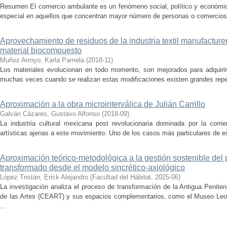
Resumen El comercio ambulante es un fenómeno social, político y económico
especial en aquellos que concentran mayor número de personas o comercios
Aprovechamiento de residuos de la industria textil manufacturer
material biocompuesto
Muñoz Arroyo, Karla Pamela
(
2018-11
)
Los materiales evolucionan en todo momento, son mejorados para adquirir 
muchas veces cuando se realizan estas modificaciones existen grandes reper
Aproximación a la obra microinterválica de Julián Carrillo
Galván Cázares, Gustavo Alfonso
(
2018-09
)
La industria cultural mexicana post revolucionaria dominada por la corrie
artísticas ajenas a este movimiento. Uno de los casos más particulares de e
Aproximación teórico-metodológica a la gestión sostenible de
transformado desde el modelo sincrético-axiológico
López Tristán, Erick Alejandro
(
Facultad del Hábitat
,
2025-06
)
La investigación analiza el proceso de transformación de la Antigua Penite
de las Artes (CEART) y sus espacios complementarios, como el Museo Leonor
...