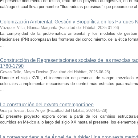
El presente documento de tesina, trata de un proyecto autogestivo, en el cu
catálogo el cual lleva por nombre ‘’Ilustradoras potosinas’’ que proporcione al 
Colonización Ambiental, Gestión y Biopolítica en los Parques
Vázquez Villa, Blanca Margarita
(
Facultad del Hábitat
,
2025-01-28
)
La complejidad de la problemática ambiental y los modelos de gestión 
Nacionales (PN) sobrepasan las fronteras del conocimiento, de la ética forma
...
Construcción de Representaciones sociales de las mezclas ra
1760-1790
Govea Tello, Mayra Denise
(
Facultad del Hábitat
,
2025-06-23
)
Durante el siglo XVIII, el incremento de personas de sangre mezclada e
coloniales a implementar mecanismos de control más estrictos para reafirmar 
...
La construcción del exvoto contemporáneo
Granja Tovias, Luis Angel
(
Facultad del Hábitat
,
2024-05-28
)
El presente proyecto explora cómo a partir de los cambios estructurale
ocurridos en México a lo largo del siglo XX hasta el presente, los elementos g
La correspondencia de Ángel de Iturbide: Una propuesta metodo