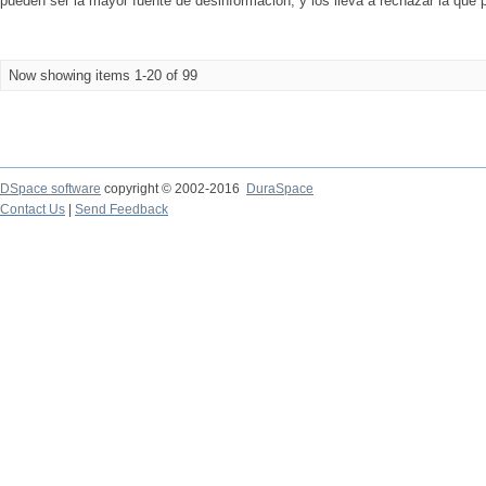
pueden ser la mayor fuente de desinformación, y los lleva a rechazar la que p
Now showing items 1-20 of 99
DSpace software
copyright © 2002-2016
DuraSpace
Contact Us
|
Send Feedback