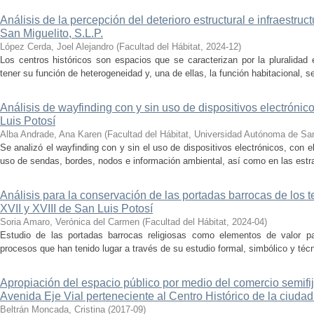
Análisis de la percepción del deterioro estructural e infraestruc
San Miguelito, S.L.P.
López Cerda, Joel Alejandro
(
Facultad del Hábitat
,
2024-12
)
Los centros históricos son espacios que se caracterizan por la pluralidad
tener su función de heterogeneidad y, una de ellas, la función habitacional, se
Análisis de wayfinding con y sin uso de dispositivos electrónic
Luis Potosí
Alba Andrade, Ana Karen
(
Facultad del Hábitat, Universidad Autónoma de Sa
Se analizó el wayfinding con y sin el uso de dispositivos electrónicos, con e
uso de sendas, bordes, nodos e información ambiental, así como en las estrat
Análisis para la conservación de las portadas barrocas de los t
XVII y XVIII de San Luis Potosí
Soria Amaro, Verónica del Carmen
(
Facultad del Hábitat
,
2024-04
)
Estudio de las portadas barrocas religiosas como elementos de valor pat
procesos que han tenido lugar a través de su estudio formal, simbólico y técn
Apropiación del espacio público por medio del comercio semifij
Avenida Eje Vial perteneciente al Centro Histórico de la ciudad
Beltrán Moncada, Cristina
(
2017-09
)