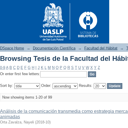
DSpace Home
→
Documentación Científica
→
Facultad del Hábitat
→
T
Browsing Tesis de la Facultad del Hábit
Browsing Tesis de la Facultad 
0-9
A
B
C
D
E
F
G
H
I
J
K
L
M
N
O
P
Q
R
S
T
U
V
W
X
Y
Z
Or enter first few letters:
Sort by:
Order:
Results:
Now showing items 1-20 of 99
Análisis de la comunicación transmedia como estrategia mer
animadas
Orta Zavalza, Nayeli
(
2018-10
)