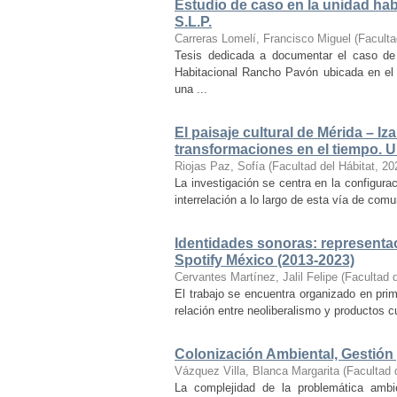
Estudio de caso en la unidad ha
S.L.P.
Carreras Lomelí, Francisco Miguel
(
Faculta
Tesis dedicada a documentar el caso de 
Habitacional Rancho Pavón ubicada en el 
una ...
El paisaje cultural de Mérida – Iz
transformaciones en el tiempo. Un
Riojas Paz, Sofía
(
Facultad del Hábitat
,
20
La investigación se centra en la configuraci
interrelación a lo largo de esta vía de com
Identidades sonoras: representac
Spotify México (2013-2023)
Cervantes Martínez, Jalil Felipe
(
Facultad d
El trabajo se encuentra organizado en prim
relación entre neoliberalismo y productos cu
Colonización Ambiental, Gestión 
Vázquez Villa, Blanca Margarita
(
Facultad 
La complejidad de la problemática ambi