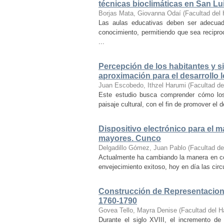
técnicas bioclimáticas en San Lu
Borjas Mata, Giovanna Odaí
(
Facultad del 
Las aulas educativas deben ser adecuada
conocimiento, permitiendo que sea recipr
...
Percepción de los habitantes y sig
aproximación para el desarrollo l
Juan Escobedo, Ithzel Harumi
(
Facultad de
Este estudio busca comprender cómo los 
paisaje cultural, con el fin de promover el 
Dispositivo electrónico para el 
mayores. Cunco
Delgadillo Gómez, Juan Pablo
(
Facultad de
Actualmente ha cambiando la manera en co
envejecimiento exitoso, hoy en día las cir
Construcción de Representacione
1760-1790
Govea Tello, Mayra Denise
(
Facultad del H
Durante el siglo XVIII, el incremento d