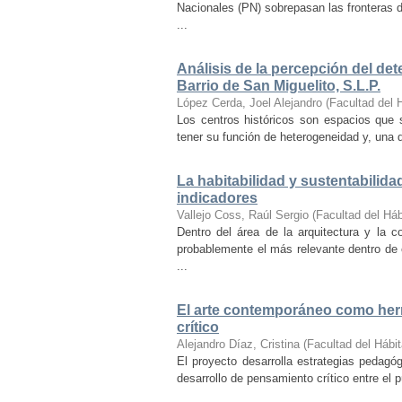
Nacionales (PN) sobrepasan las fronteras d
...
Análisis de la percepción del dete
Barrio de San Miguelito, S.L.P.
López Cerda, Joel Alejandro
(
Facultad del 
Los centros históricos son espacios que s
tener su función de heterogeneidad y, una de
La habitabilidad y sustentabilida
indicadores
Vallejo Coss, Raúl Sergio
(
Facultad del Háb
Dentro del área de la arquitectura y la c
probablemente el más relevante dentro de 
...
El arte contemporáneo como herr
crítico
Alejandro Díaz, Cristina
(
Facultad del Hábit
El proyecto desarrolla estrategias pedag
desarrollo de pensamiento crítico entre el 