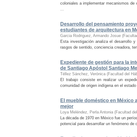
coloniales a implementar mecanismos de con
...
Desarrollo del pensamiento proye
estudiantes de arquitectura en M
Garcia Rodriguez, Armando Josue
(
Faculta
Esta investigación analiza el desarrollo 
rasgos de sentido, conciencia creadora, temp
Expediente de gestión para la int
de Santiago Apóstol Santiago Mex
Téllez Sánchez, Verónica
(
Facultad del Háb
El trabajo consiste en realizar un exped
comunidad de origen indígena en el estado 
El mueble doméstico en México a 
mejor
Loya Meléndez, Perla Antonia
(
Facultad del
La década de 1970 en México fue un períod
potencial para desarrollar un fenómeno de 