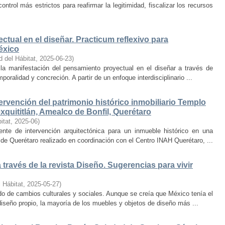
trol más estrictos para reafirmar la legitimidad, fiscalizar los recursos
ctual en el diseñar. Practicum reflexivo para
éxico
d del Hábitat
,
2025-06-23
)
y la manifestación del pensamiento proyectual en el diseñar a través de
oralidad y concreción. A partir de un enfoque interdisciplinario ...
ervención del patrimonio histórico inmobiliario Templo
quititlán, Amealco de Bonfil, Querétaro
itat
,
2025-06
)
iente de intervención arquitectónica para un inmueble histórico en una
de Querétaro realizado en coordinación con el Centro INAH Querétaro, ...
través de la revista Diseño. Sugerencias para vivir
 Hábitat
,
2025-05-27
)
o de cambios culturales y sociales. Aunque se creía que México tenía el
diseño propio, la mayoría de los muebles y objetos de diseño más ...