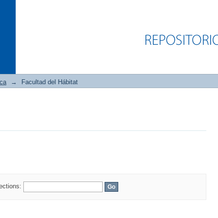
ica
→
Facultad del Hábitat
lections: