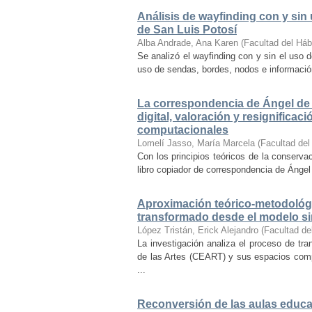
Análisis de wayfinding con y sin 
de San Luis Potosí
Alba Andrade, Ana Karen
(
Facultad del Háb
Se analizó el wayfinding con y sin el uso d
uso de sendas, bordes, nodos e información 
La correspondencia de Ángel de 
digital, valoración y resignifica
computacionales
Lomelí Jasso, María Marcela
(
Facultad del
Con los principios teóricos de la conservac
libro copiador de correspondencia de Ángel 
Aproximación teórico-metodológi
transformado desde el modelo si
López Tristán, Erick Alejandro
(
Facultad de
La investigación analiza el proceso de tra
de las Artes (CEART) y sus espacios comp
...
Reconversión de las aulas educa