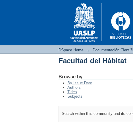
DSpace Home
→
Documentación Científ
Facultad del Hábitat
Facultad del Hábitat
Browse by
By Issue Date
Authors
Titles
Subjects
Search within this community and its col