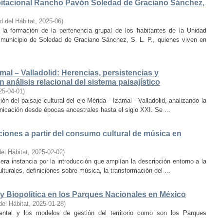
bitacional Rancho Pavón Soledad de Graciano Sánchez,
d del Hábitat
,
2025-06
)
la formación de la pertenencia grupal de los habitantes de la Unidad
municipio de Soledad de Graciano Sánchez, S. L. P., quienes viven en
amal – Valladolid: Herencias, persistencias y
 análisis relacional del sistema paisajístico
25-04-01
)
ón del paisaje cultural del eje Mérida - Izamal - Valladolid, analizando la
unicación desde épocas ancestrales hasta el siglo XXI. Se ...
iones a partir del consumo cultural de música en
el Hábitat
,
2025-02-02
)
era instancia por la introducción que amplían la descripción entorno a la
lturales, definiciones sobre música, la transformación del ...
y Biopolítica en los Parques Nacionales en México
del Hábitat
,
2025-01-28
)
ental y los modelos de gestión del territorio como son los Parques