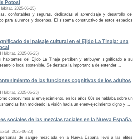
is Potosí
Hábitat
,
2025-06-25
)
s, confortables y seguras, dedicadas al aprendizaje y desarrollo del
oco para alumnos y docentes. El sistema constructivo de estos espacios
nificado del paisaje cultural en el Ejido La Tinaja: una
ocal
l Hábitat
,
2025-06-25
)
habitantes del Ejido La Tinaja perciben y atribuyen significado a su
desarrollo local sostenible. Se destaca la importancia de entender ...
mantenimiento de las funciones cognitivas de los adultos
l Hábitat
,
2025-06-23
)
mo concevimos al envejecimiento, en los años 80s se hablaba sobre un
cusntancias han moldeado la visión hacia un enenvejecimiento digno y ...
s sociales de las mezclas raciales en la Nueva España,
ábitat
,
2025-06-23
)
e personas de sangre mezclada en la Nueva España llevó a las élites