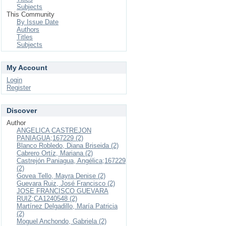
Subjects
This Community
By Issue Date
Authors
Titles
Subjects
My Account
Login
Register
Discover
Author
ANGELICA CASTREJON
PANIAGUA;167229 (2)
Blanco Robledo, Diana Briseida (2)
Cabrero Ortíz, Mariana (2)
Castrejón Paniagua, Angélica;167229
(2)
Govea Tello, Mayra Denise (2)
Guevara Ruiz, José Francisco (2)
JOSE FRANCISCO GUEVARA
RUIZ;CA1240548 (2)
Martínez Delgadillo, María Patricia
(2)
Moguel Anchondo, Gabriela (2)