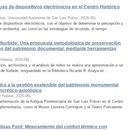
uso de dispositivos electrónicos en el Centro Histórico
itat, Universidad Autónoma de San Luis Potosí
,
2026-06
)
e dispositivos electrónicos, con el objetivo de determinar la percepción y
ambiental, así como en las estrategias de recorrido, el tiempo ...
Iturbide: Una propuesta metodológica de preservación
ción del patrimonio documental, mediante herramientas
 Hábitat
,
2025-08
)
ión, archivistica y el análisis de redes se realiza una aproximación a un
de Iturbide, resguardado en la Biblioteca Ricardo B. Anaya en ...
ca a la gestión sostenible del patrimonio monumental
ncrético-axiológico
l Hábitat
,
2025-06
)
nsformación de la Antigua Penitenciaría de San Luis Potosí en el Centro
lementarios, como el Museo Leonora Carrington y el Teatro Polivalente.
tivas Ford: Mejoramiento del confort térmico con