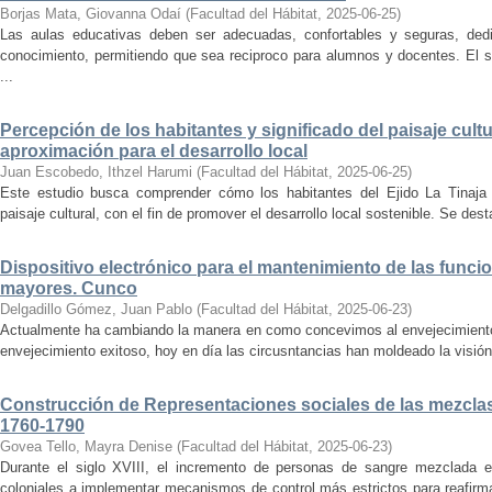
Borjas Mata, Giovanna Odaí
(
Facultad del Hábitat
,
2025-06-25
)
Las aulas educativas deben ser adecuadas, confortables y seguras, dedic
conocimiento, permitiendo que sea reciproco para alumnos y docentes. El s
...
Percepción de los habitantes y significado del paisaje cultu
aproximación para el desarrollo local
Juan Escobedo, Ithzel Harumi
(
Facultad del Hábitat
,
2025-06-25
)
Este estudio busca comprender cómo los habitantes del Ejido La Tinaja p
paisaje cultural, con el fin de promover el desarrollo local sostenible. Se des
Dispositivo electrónico para el mantenimiento de las funci
mayores. Cunco
Delgadillo Gómez, Juan Pablo
(
Facultad del Hábitat
,
2025-06-23
)
Actualmente ha cambiando la manera en como concevimos al envejecimiento
envejecimiento exitoso, hoy en día las circusntancias han moldeado la visión
Construcción de Representaciones sociales de las mezclas
1760-1790
Govea Tello, Mayra Denise
(
Facultad del Hábitat
,
2025-06-23
)
Durante el siglo XVIII, el incremento de personas de sangre mezclada e
coloniales a implementar mecanismos de control más estrictos para reafirmar 