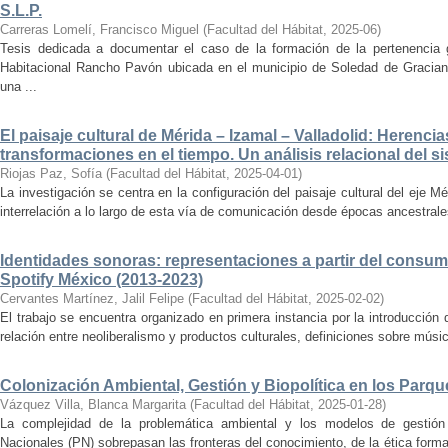
S.L.P.
Carreras Lomelí, Francisco Miguel
(
Facultad del Hábitat
,
2025-06
)
Tesis dedicada a documentar el caso de la formación de la pertenencia g
Habitacional Rancho Pavón ubicada en el municipio de Soledad de Gracian
una ...
El paisaje cultural de Mérida – Izamal – Valladolid: Herencia
transformaciones en el tiempo. Un análisis relacional del si
Riojas Paz, Sofía
(
Facultad del Hábitat
,
2025-04-01
)
La investigación se centra en la configuración del paisaje cultural del eje Mé
interrelación a lo largo de esta vía de comunicación desde épocas ancestrales
Identidades sonoras: representaciones a partir del consum
Spotify México (2013-2023)
Cervantes Martínez, Jalil Felipe
(
Facultad del Hábitat
,
2025-02-02
)
El trabajo se encuentra organizado en primera instancia por la introducción 
relación entre neoliberalismo y productos culturales, definiciones sobre música
Colonización Ambiental, Gestión y Biopolítica en los Parq
Vázquez Villa, Blanca Margarita
(
Facultad del Hábitat
,
2025-01-28
)
La complejidad de la problemática ambiental y los modelos de gestión 
Nacionales (PN) sobrepasan las fronteras del conocimiento, de la ética forma