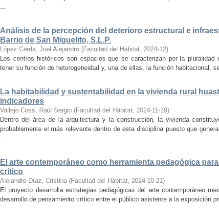
...
Análisis de la percepción del deterioro estructural e infrae
Barrio de San Miguelito, S.L.P.
López Cerda, Joel Alejandro
(
Facultad del Hábitat
,
2024-12
)
Los centros históricos son espacios que se caracterizan por la pluralidad
tener su función de heterogeneidad y, una de ellas, la función habitacional, se
La habitabilidad y sustentabilidad en la vivienda rural hua
indicadores
Vallejo Coss, Raúl Sergio
(
Facultad del Hábitat
,
2024-11-19
)
Dentro del área de la arquitectura y la construcción, la vivienda constit
probablemente el más relevante dentro de esta disciplina puesto que genera
...
El arte contemporáneo como herramienta pedagógica para 
crítico
Alejandro Díaz, Cristina
(
Facultad del Hábitat
,
2024-10-21
)
El proyecto desarrolla estrategias pedagógicas del arte contemporáneo med
desarrollo de pensamiento crítico entre el público asistente a la exposición p