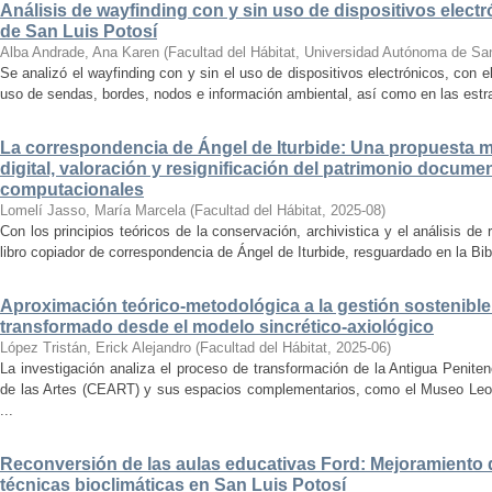
Análisis de wayfinding con y sin uso de dispositivos electr
de San Luis Potosí
Alba Andrade, Ana Karen
(
Facultad del Hábitat, Universidad Autónoma de Sa
Se analizó el wayfinding con y sin el uso de dispositivos electrónicos, con e
uso de sendas, bordes, nodos e información ambiental, así como en las estrat
La correspondencia de Ángel de Iturbide: Una propuesta 
digital, valoración y resignificación del patrimonio docume
computacionales
Lomelí Jasso, María Marcela
(
Facultad del Hábitat
,
2025-08
)
Con los principios teóricos de la conservación, archivistica y el análisis d
libro copiador de correspondencia de Ángel de Iturbide, resguardado en la Bib
Aproximación teórico-metodológica a la gestión sostenibl
transformado desde el modelo sincrético-axiológico
López Tristán, Erick Alejandro
(
Facultad del Hábitat
,
2025-06
)
La investigación analiza el proceso de transformación de la Antigua Penite
de las Artes (CEART) y sus espacios complementarios, como el Museo Leonor
...
Reconversión de las aulas educativas Ford: Mejoramiento d
técnicas bioclimáticas en San Luis Potosí