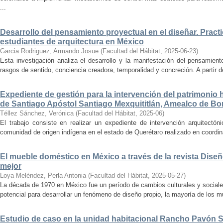
...
Desarrollo del pensamiento proyectual en el diseñar. Pract
estudiantes de arquitectura en México
Garcia Rodriguez, Armando Josue
(
Facultad del Hábitat
,
2025-06-23
)
Esta investigación analiza el desarrollo y la manifestación del pensamient
rasgos de sentido, conciencia creadora, temporalidad y concreción. A partir de 
Expediente de gestión para la intervención del patrimonio 
de Santiago Apóstol Santiago Mexquititlán, Amealco de Bon
Téllez Sánchez, Verónica
(
Facultad del Hábitat
,
2025-06
)
El trabajo consiste en realizar un expediente de intervención arquitectón
comunidad de origen indígena en el estado de Querétaro realizado en coordin
El mueble doméstico en México a través de la revista Diseñ
mejor
Loya Meléndez, Perla Antonia
(
Facultad del Hábitat
,
2025-05-27
)
La década de 1970 en México fue un período de cambios culturales y sociale
potencial para desarrollar un fenómeno de diseño propio, la mayoría de los m
Estudio de caso en la unidad habitacional Rancho Pavón 