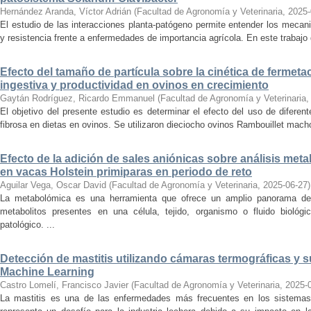
Hernández Aranda, Víctor Adrián
(
Facultad de Agronomía y Veterinaria
,
2025-
El estudio de las interacciones planta-patógeno permite entender los mecan
y resistencia frente a enfermedades de importancia agrícola. En este trabajo d
Efecto del tamaño de partícula sobre la cinética de fermet
ingestiva y productividad en ovinos en crecimiento
Gaytán Rodríguez, Ricardo Emmanuel
(
Facultad de Agronomía y Veterinaria
El objetivo del presente estudio es determinar el efecto del uso de diferen
fibrosa en dietas en ovinos. Se utilizaron dieciocho ovinos Rambouillet macho
Efecto de la adición de sales aniónicas sobre análisis met
en vacas Holstein primiparas en periodo de reto
Aguilar Vega, Oscar David
(
Facultad de Agronomía y Veterinaria
,
2025-06-27
)
La metabolómica es una herramienta que ofrece un amplio panorama de 
metabolitos presentes en una célula, tejido, organismo o fluido bioló
patológico. ...
Detección de mastitis utilizando cámaras termográficas y s
Machine Learning
Castro Lomelí, Francisco Javier
(
Facultad de Agronomía y Veterinaria
,
2025-
La mastitis es una de las enfermedades más frecuentes en los sistemas