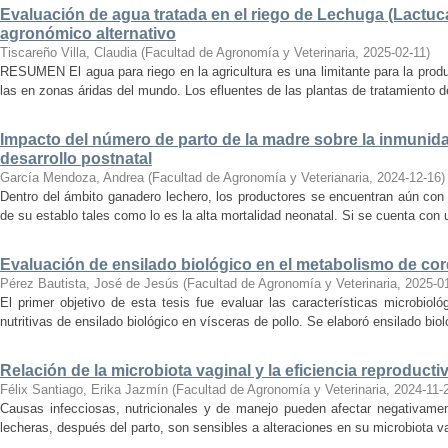
Evaluación de agua tratada en el riego de Lechuga (Lactuca
agronómico alternativo
Tiscareño Villa, Claudia
(
Facultad de Agronomía y Veterinaria
,
2025-02-11
)
RESUMEN El agua para riego en la agricultura es una limitante para la prod
las en zonas áridas del mundo. Los efluentes de las plantas de tratamiento d
Impacto del número de parto de la madre sobre la inmunidad
desarrollo postnatal
García Mendoza, Andrea
(
Facultad de Agronomía y Veterianaria
,
2024-12-16
)
Dentro del ámbito ganadero lechero, los productores se encuentran aún con 
de su establo tales como lo es la alta mortalidad neonatal. Si se cuenta con 
Evaluación de ensilado biológico en el metabolismo de cor
Pérez Bautista, José de Jesús
(
Facultad de Agronomía y Veterinaria
,
2025-0
El primer objetivo de esta tesis fue evaluar las características microbioló
nutritivas de ensilado biológico en vísceras de pollo. Se elaboró ensilado biol
Relación de la microbiota vaginal y la eficiencia reproduct
Félix Santiago, Erika Jazmín
(
Facultad de Agronomía y Veterinaria
,
2024-11-
Causas infecciosas, nutricionales y de manejo pueden afectar negativament
lecheras, después del parto, son sensibles a alteraciones en su microbiota va