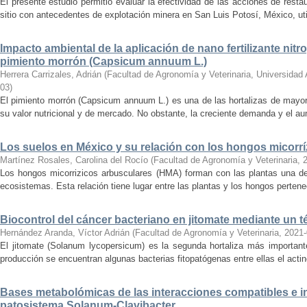
El presente estudio permitió evaluar la efectividad de las acciones de res
sitio con antecedentes de explotación minera en San Luis Potosí, México, utili
Impacto ambiental de la aplicación de nano fertilizante nitr
pimiento morrón (Capsicum annuum L.)
Herrera Carrizales, Adrián
(
Facultad de Agronomía y Veterinaria, Universida
03
)
El pimiento morrón (Capsicum annuum L.) es una de las hortalizas de mayor 
su valor nutricional y de mercado. No obstante, la creciente demanda y el aum
Los suelos en México y su relación con los hongos micorr
Martínez Rosales, Carolina del Rocío
(
Facultad de Agronomía y Veterinaria
,
Los hongos micorrizicos arbusculares (HMA) forman con las plantas una de 
ecosistemas. Esta relación tiene lugar entre las plantas y los hongos perten
Biocontrol del cáncer bacteriano en jitomate mediante un 
Hernández Aranda, Víctor Adrián
(
Facultad de Agronomía y Veterinaria
,
2021-
El jitomate (Solanum lycopersicum) es la segunda hortaliza más important
producción se encuentran algunas bacterias fitopatógenas entre ellas el acti
Bases metabolómicas de las interacciones compatibles e i
patosistema Solanum-Clavibacter