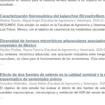
representa un desafío para la industria lechera debido a su impacto en l
estudiado ...
Caracterización fisicoquímica del kalanchoe (Bryophyllium
Medina Tenorio, Miguel Angel
(
Facultad de Agronomía y Veterinaria
,
2024-12-
RESUMEN. Este estudio se realizó en la Facultad de Agronomía y Veterina
Luis Potosí, México, con el objetivo de caracterizar los metabolitos secunda
Diversidad de hongos micorrízicos arbusculares asociado
vegetales de México
Hipólito Piedras, Reyna Patricia
(
Facultad de Agronomía y Veterinaria
,
2025-
La simbiosis micorrízica arbuscular, una asociación mutualista entre hon
vasculares, es clave para el funcionamiento de los ecosistemas. Esta inter
...
Efecto de dos fuentes de selenio en la calidad seminal y la 
espermatico de sementales ovinos
González Meléndez, Jesús Adrián
(
Facultad de Agronomía y Veterinaria
,
202
El objetivo de este estudio fue evaluar el efecto de dos fuentes de sele
variables macroscópicas, microscópicas y metilación del ADN del semen de 
...