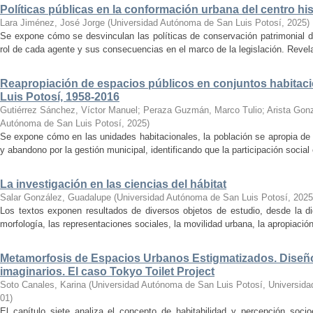
Políticas públicas en la conformación urbana del centro hi
Lara Jiménez, José Jorge
(
Universidad Autónoma de San Luis Potosí
,
2025
)
Se expone cómo se desvinculan las políticas de conservación patrimonial de 
rol de cada agente y sus consecuencias en el marco de la legislación. Revela
Reapropiación de espacios públicos en conjuntos habitacio
Luis Potosí, 1958-2016
Gutiérrez Sánchez, Víctor Manuel
;
Peraza Guzmán, Marco Tulio
;
Arista Gonz
Autónoma de San Luis Potosí
,
2025
)
Se expone cómo en las unidades habitacionales, la población se apropia de 
y abandono por la gestión municipal, identificando que la participación social 
La investigación en las ciencias del hábitat
Salar González, Guadalupe
(
Universidad Autónoma de San Luis Potosí
,
2025
Los textos exponen resultados de diversos objetos de estudio, desde la dig
morfología, las representaciones sociales, la movilidad urbana, la apropiación 
Metamorfosis de Espacios Urbanos Estigmatizados. Diseño 
imaginarios. El caso Tokyo Toilet Project
Soto Canales, Karina
(
Universidad Autónoma de San Luis Potosí, Universid
01
)
El capítulo siete analiza el concepto de habitabilidad y percepción soci