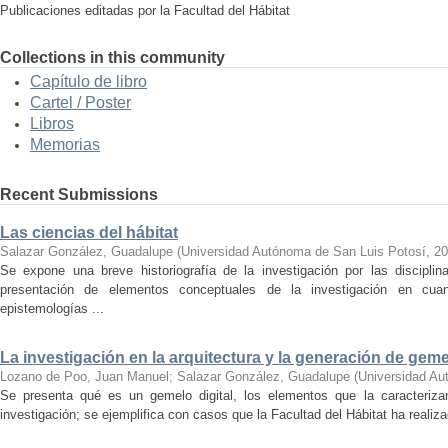
Publicaciones editadas por la Facultad del Hábitat
Collections in this community
Capítulo de libro
Cartel / Poster
Libros
Memorias
Recent Submissions
Las ciencias del hábitat
Salazar González, Guadalupe
(
Universidad Autónoma de San Luis Potosí
,
20
Se expone una breve historiografía de la investigación por las discipli
presentación de elementos conceptuales de la investigación en cua
epistemologías ...
La investigación en la arquitectura y la generación de geme
Lozano de Poo, Juan Manuel
;
Salazar González, Guadalupe
(
Universidad Au
Se presenta qué es un gemelo digital, los elementos que la caracteriza
investigación; se ejemplifica con casos que la Facultad del Hábitat ha realiza