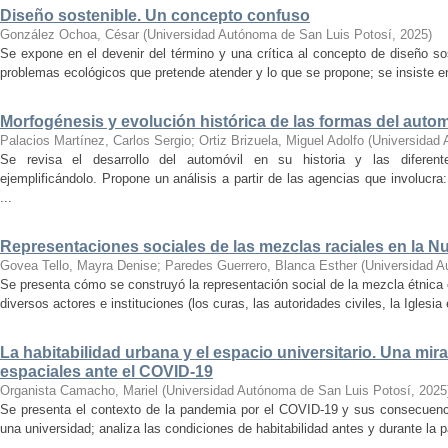
Diseño sostenible. Un concepto confuso
González Ochoa, César
(
Universidad Autónoma de San Luis Potosí
,
2025
)
Se expone en el devenir del término y una crítica al concepto de diseño so
problemas ecológicos que pretende atender y lo que se propone; se insiste en
Morfogénesis y evolución histórica de las formas del autom
Palacios Martínez, Carlos Sergio
;
Ortiz Brizuela, Miguel Adolfo
(
Universidad 
Se revisa el desarrollo del automóvil en su historia y las diferent
ejemplificándolo. Propone un análisis a partir de las agencias que involucra:
...
Representaciones sociales de las mezclas raciales en la 
Govea Tello, Mayra Denise
;
Paredes Guerrero, Blanca Esther
(
Universidad A
Se presenta cómo se construyó la representación social de la mezcla étnica 
diversos actores e instituciones (los curas, las autoridades civiles, la Iglesia 
La habitabilidad urbana y el espacio universitario. Una mir
espaciales ante el COVID-19
Organista Camacho, Mariel
(
Universidad Autónoma de San Luis Potosí
,
2025
Se presenta el contexto de la pandemia por el COVID-19 y sus consecuencia
una universidad; analiza las condiciones de habitabilidad antes y durante la 