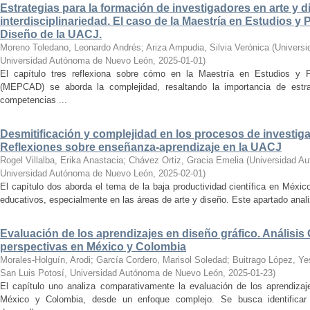
Estrategias para la formación de investigadores en arte y 
interdisciplinariedad. El caso de la Maestría en Estudios y
Diseño de la UACJ.
Moreno Toledano, Leonardo Andrés
;
Ariza Ampudia, Silvia Verónica
(
Universi
Universidad Autónoma de Nuevo León
,
2025-01-01
)
El capítulo tres reflexiona sobre cómo en la Maestría en Estudios y 
(MEPCAD) se aborda la complejidad, resaltando la importancia de estra
competencias ...
Desmitificación y complejidad en los procesos de investiga
Reflexiones sobre enseñanza-aprendizaje en la UACJ
Rogel Villalba, Erika Anastacia
;
Chávez Ortiz, Gracia Emelia
(
Universidad Au
Universidad Autónoma de Nuevo León
,
2025-02-01
)
El capítulo dos aborda el tema de la baja productividad científica en Méxi
educativos, especialmente en las áreas de arte y diseño. Este apartado anali
Evaluación de los aprendizajes en diseño gráfico. Análisi
perspectivas en México y Colombia
Morales-Holguín, Arodi
;
García Cordero, Marisol Soledad
;
Buitrago López, Ye
San Luis Potosí, Universidad Autónoma de Nuevo León
,
2025-01-23
)
El capítulo uno analiza comparativamente la evaluación de los aprendiza
México y Colombia, desde un enfoque complejo. Se busca identificar p