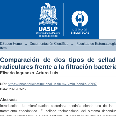
DSpace Home
→
Documentación Científica
→
Facultad de Estomatologí
Item
Comparación de dos tipos de sella
Comparación de dos tipos de
radiculares frente a la filtración bacter
filtración bacteriana de E. faec
Eliserio Inguanzo, Arturo Luis
URI:
https://repositorioinstitucional.uaslp.mx/xmlui/handle/i/9997
Date:
2026-03-26
Abstract:
Introducción: La microfiltración bacteriana continúa siendo una de las
tratamiento endodóntico. El sellado tridimensional del sistema decondu