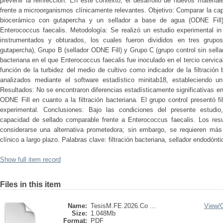
prevenir la reinfección. En este contexto, el desarrollo de nuevos materia
frente a microorganismos clínicamente relevantes. Objetivo: Comparar la cap
biocerámico con gutapercha y un sellador a base de agua (ODNE Fill) f
Enterococcus faecalis. Metodología: Se realizó un estudio experimental in v
instrumentados y obturados, los cuales fueron divididos en tres grupo
gutapercha), Grupo B (sellador ODNE Fill) y Grupo C (grupo control sin sella
bacteriana en el que Enterococcus faecalis fue inoculado en el tercio cervic
función de la turbidez del medio de cultivo como indicador de la filtración
analizados mediante el software estadístico minitab18, estableciendo un
Resultados: No se encontraron diferencias estadísticamente significativas ent
ODNE Fill en cuanto a la filtración bacteriana. El grupo control presentó f
experimental. Conclusiones: Bajo las condiciones del presente estudi
capacidad de sellado comparable frente a Enterococcus faecalis. Los res
considerarse una alternativa prometedora; sin embargo, se requieren má
clínico a largo plazo. Palabras clave: filtración bacteriana, sellador endodón
Show full item record
Files in this item
Name:
TesisM.FE.2026.Co ...
View/
Size:
1.048Mb
Format:
PDF