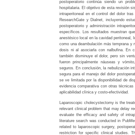
postoperatorio continúa siendo un probl
hospitalaria. El objetivo de esta revisión s
intraperitoneal en el control del dolor tr
ResearchGate y Dialnet, incluyendo estud
postoperatorio y administración intraperit
específicos. Los resultados muestran que 
anestésico local en la cavidad peritoneal, l
como una deambulación más temprana y meno
dosis ni al asociarla con nalbufina. En c
también disminuye el dolor, pero sin vent
fueron principalmente náuseas y vómito
seguros. En conclusión, la nebulización int
segura para el manejo del dolor postopera
se ve limitada por la disponibilidad de di
evidencia comparativa con otras técnicas 
aplicabilidad clínica y costo-efectividad.
Laparoscopic cholecystectomy is the treatm
relevant clinical problem that may delay r
evaluate the efficacy and safety of intrap
literature search was conducted in PubMe
related to laparoscopic surgery, postoperat
restriction for specific clinical studies.