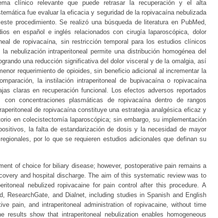
ema clínico relevante que puede retrasar la recuperación y el alta
istemática fue evaluar la eficacia y seguridad de la ropivacaína nebulizada
as este procedimiento. Se realizó una búsqueda de literatura en PubMed,
ios en español e inglés relacionados con cirugía laparoscópica, dolor
oneal de ropivacaína, sin restricción temporal para los estudios clínicos
la nebulización intraperitoneal permite una distribución homogénea del
ogrando una reducción significativa del dolor visceral y de la omalgia, así
r requerimiento de opioides, sin beneficio adicional al incrementar la
omparación, la instilación intraperitoneal de bupivacaína o ropivacaína
ajas claras en recuperación funcional. Los efectos adversos reportados
, con concentraciones plasmáticas de ropivacaína dentro de rangos
raperitoneal de ropivacaína constituye una estrategia analgésica eficaz y
torio en colecistectomía laparoscópica; sin embargo, su implementación
spositivos, la falta de estandarización de dosis y la necesidad de mayor
regionales, por lo que se requieren estudios adicionales que definan su
ent of choice for biliary disease; however, postoperative pain remains a
ecovery and hospital discharge. The aim of this systematic review was to
eritoneal nebulized ropivacaine for pain control after this procedure. A
d, ResearchGate, and Dialnet, including studies in Spanish and English
ive pain, and intraperitoneal administration of ropivacaine, without time
 The results show that intraperitoneal nebulization enables homogeneous