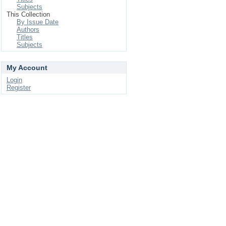
Subjects
This Collection
By Issue Date
Authors
Titles
Subjects
My Account
Login
Register