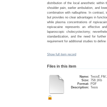
distribution of the local anesthetic within 
shoulder pain, earlier ambulation, and lowe
combination with nalbuphine. In contrast, i
but provides no clear advantages in functi
while plasma concentrations of ropivacain
ropivacaine represents an effective an
laparoscopic cholecystectomy; neverthele
standardization, and the need for further
requirement for additional studies to define 
Show full item record
Files in this item
Name:
TesisE.FM.2
Size:
758.1Kb
Format:
PDF
Description:
Tesis