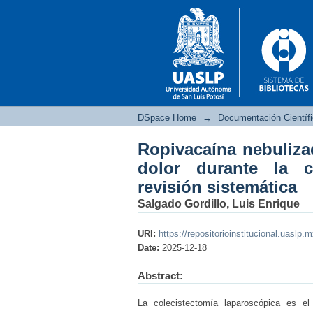
DSpace Home
→
Documentación Científ
Ropivacaína nebulizad
Ropivacaína nebuliz
dolor durante la c
colecistectomía lapar
revisión sistemática
Salgado Gordillo, Luis Enrique
URI:
https://repositorioinstitucional.uaslp.
Date:
2025-12-18
Abstract:
La colecistectomía laparoscópica es el 