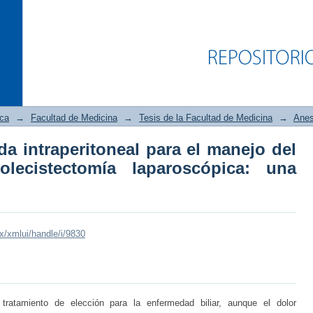
ica
→
Facultad de Medicina
→
Tesis de la Facultad de Medicina
→
Anes
a intraperitoneal para el manejo del
ada intraperitoneal para el manejo 
olecistectomía laparoscópica: una
oscópica: una revisión sistemática
mx/xmlui/handle/i/9830
tratamiento de elección para la enfermedad biliar, aunque el dolor