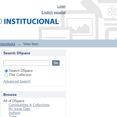
Login
English
español
tesiología
→
View Item
Search DSpace
del dolor durante la
Search DSpace
This Collection
Advanced Search
Browse
All of DSpace
Communities & Collections
By Issue Date
Authors
Titles