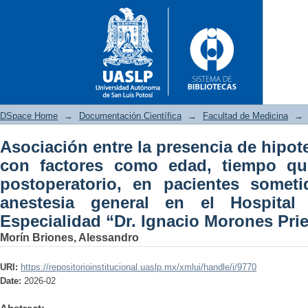
DSpace Home
→
Documentación Científica
→
Facultad de Medicina
→
Asociación entre la presencia de hipot
Asociación entre la presenc
con factores como edad, tiempo qui
edad, tiempo quirúrgico y d
postoperatorio, en pacientes someti
cirugía bajo anestesia genera
anestesia general en el Hospital
Ignacio Morones Prieto”.
Especialidad “Dr. Ignacio Morones Prie
Morín Briones, Alessandro
URI:
https://repositorioinstitucional.uaslp.mx/xmlui/handle/i/9770
Date:
2026-02