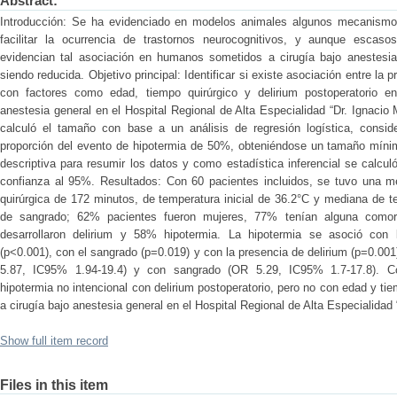
Abstract:
Introducción: Se ha evidenciado en modelos animales algunos mecanismos 
facilitar la ocurrencia de trastornos neurocognitivos, y aunque escaso
evidencian tal asociación en humanos sometidos a cirugía bajo anestesia
siendo reducida. Objetivo principal: Identificar si existe asociación entre la 
con factores como edad, tiempo quirúrgico y delirium postoperatorio e
anestesia general en el Hospital Regional de Alta Especialidad “Dr. Ignacio
calculó el tamaño con base a un análisis de regresión logística, consid
proporción del evento de hipotermia de 50%, obteniéndose un tamaño mínim
descriptiva para resumir los datos y como estadística inferencial se calcul
confianza al 95%. Resultados: Con 60 pacientes incluidos, se tuvo una m
quirúrgica de 172 minutos, de temperatura inicial de 36.2°C y mediana de t
de sangrado; 62% pacientes fueron mujeres, 77% tenían alguna comorb
desarrollaron delirium y 58% hipotermia. La hipotermia se asoció con la
(p<0.001), con el sangrado (p=0.019) y con la presencia de delirium (p=0.001
5.87, IC95% 1.94-19.4) y con sangrado (OR 5.29, IC95% 1.7-17.8). Co
hipotermia no intencional con delirium postoperatorio, pero no con edad y ti
a cirugía bajo anestesia general en el Hospital Regional de Alta Especialidad 
Show full item record
Files in this item