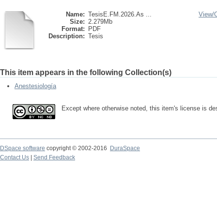
Name:
TesisE.FM.2026.As ...
View/
Size:
2.279Mb
Format:
PDF
Description:
Tesis
This item appears in the following Collection(s)
Anestesiología
Except where otherwise noted, this item's license is d
DSpace software
copyright © 2002-2016
DuraSpace
Contact Us
|
Send Feedback