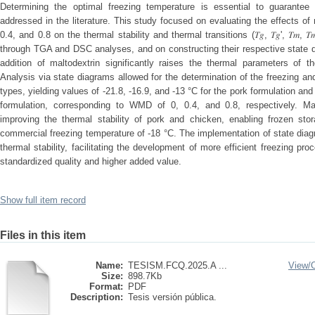
Determining the optimal freezing temperature is essential to guarantee 
addressed in the literature. This study focused on evaluating the effects of
0.4, and 0.8 on the thermal stability and thermal transitions (𝑇𝑔, 𝑇𝑔', 𝑇𝑚,
through TGA and DSC analyses, and on constructing their respective state d
addition of maltodextrin significantly raises the thermal parameters of t
Analysis via state diagrams allowed for the determination of the freezing a
types, yielding values of -21.8, -16.9, and -13 °C for the pork formulation and
formulation, corresponding to WMD of 0, 0.4, and 0.8, respectively. Mal
improving the thermal stability of pork and chicken, enabling frozen st
commercial freezing temperature of -18 °C. The implementation of state diagr
thermal stability, facilitating the development of more efficient freezing p
standardized quality and higher added value.
Show full item record
Files in this item
Name:
TESISM.FCQ.2025.A ...
View/
Size:
898.7Kb
Format:
PDF
Description:
Tesis versión pública.