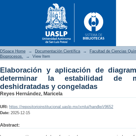
DSpace Home
→
Documentación Científica
→
Facultad de Ciencias Quí
Bioprocesos.
→
View Item
Elaboración y aplicación de diagra
Elaboración y aplicación de d
determinar la estabilidad de ma
matrices proteicas deshidrata
deshidratadas y congeladas
Reyes Hernández, Maricela
URI:
https://repositorioinstitucional.uaslp.mx/xmlui/handle/i/9652
Date:
2025-12-15
Abstract: