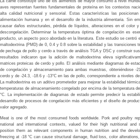
La carne constituye uno de los alimentos de mayor consumo a nivel mundial
aves representan fuentes fundamentales de proteína en los contextos nacio
alta calidad nutricional y sensorial. Estas características las posicio
alimentación humana y en el desarrollo de la industria alimentaria. Sin e
causar daños estructurales, pérdida de líquidos, alteraciones en el color y
descongelación. Determinar la temperatura óptima de congelación es esenci
producto, un aspecto poco abordado en la literatura. Este estudio se centró 
maltodextrina (PMD) de 0, 0.4 y 0.8 sobre la estabilidad y las transiciones térmic
de pechuga de pollo y cerdo a través de análisis TGA y DSC y construir su
resultados indicaron que la adición de maltodextrina eleva significativ
matrices proteicas de cerdo y pollo. El análisis mediante diagramas de esta
de congelación y almacenamiento para ambas muestras, obteniéndose -21.
cerdo y de -24.3, -18.6 y -13°C en las de pollo, correspondiente a niveles 
La maltodextrina es un aditivo prometedor para mejorar la estabilidad térmic
temperaturas de almacenamiento congelado por encima de la temperatura de 
°C. La implementación de diagramas de estado permite predecir la estabilid
desarrollo de procesos de congelación más eficientes y el diseño de produ
valor agregado.
Meat is one of the most consumed foods worldwide. Pork and poultry repr
national and international contexts, valued for their high nutritional and
position them as relevant components in human nutrition and the develo
freezing at -18 °C can cause structural damage, fluid loss, color alterations,