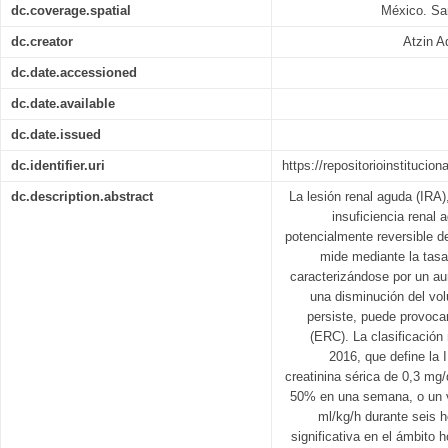
dc.coverage.spatial
México. Sa
dc.creator
Atzin A
dc.date.accessioned
dc.date.available
dc.date.issued
dc.identifier.uri
https://repositorioinstitucio
dc.description.abstract
La lesión renal aguda (IRA
insuficiencia renal 
potencialmente reversible de
mide mediante la tasa 
caracterizándose por un au
una disminución del vol
persiste, puede provoca
(ERC). La clasificació
2016, que define la
creatinina sérica de 0,3 mg
50% en una semana, o un vo
ml/kg/h durante seis h
significativa en el ámbito 