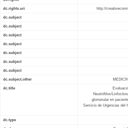
dc.rights.uri
http://creativecom
dc.subject
dc.subject
dc.subject
dc.subject
dc.subject
dc.subject
dc.subject
dc.subject.other
MEDICIN
dc.title
Evaluació
Neutrófilos/Linfocitos
glomerular en pacient
Servicio de Urgencias del 
dc.type