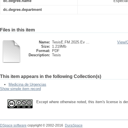
dc.degree.name
Especial
dc.degree.department
Files in this item
Name:
TesisE.FM.2025.Ev ...
View/
Size:
1.219Mb
Format:
PDF
Description:
Tesis
This item appears in the following Collection(s)
Medicina de Urgencias
Show simple item record
Except where otherwise noted, this item's license is d
DSpace software
copyright © 2002-2016
DuraSpace