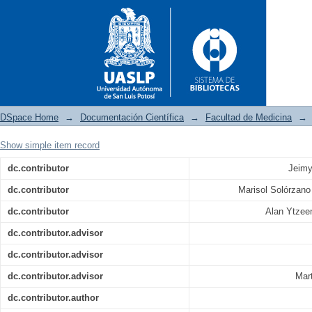
DSpace Home
→
Documentación Científica
→
Facultad de Medicina
→
Show simple item record
Evaluación de la relación entr
dc.contributor
Jeimy
de filtrado glomerular en p
dc.contributor
Marisol Solórzan
Urgencias del Hospital Genera
dc.contributor
Alan Ytzee
dc.contributor.advisor
dc.contributor.advisor
dc.contributor.advisor
Mar
dc.contributor.author