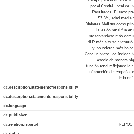
Tiempo para realizarse: 4 
por el Comité Local de I
Resultados: El sexo pr
57.3%, edad media 
Diabetes Mellitus como princ
la lesión renal fue en
presentándose más común
NLP más alto se encontró 
y los valores más bajos
Conclusiones: Los índices 
asocia de manera sign
función renal reflejando la 
inflamación desempeña un 
de la enf
dc.description.statementofresponsibility
dc.description.statementofresponsibility
dc.language
dc.publisher
dc.relation.ispartof
REPOSI
dc.rights