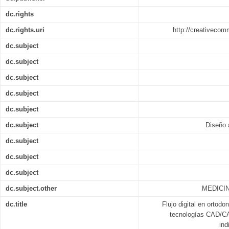
dc.rights
dc.rights.uri
http://creativecom
dc.subject
dc.subject
dc.subject
dc.subject
dc.subject
dc.subject
Diseño 
dc.subject
dc.subject
dc.subject
dc.subject.other
MEDICIN
dc.title
Flujo digital en ortodo
tecnologías CAD/CA
ind