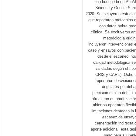
una búsqueda en PubM
Science y Google Scho
2020. Se incluyeron estudios
que reportaran protocolos d
con datos sobre preci
clínica. Se excluyeron art
metodología origin
incluyeron intervenciones e
caso y ensayos con pacient
desde el escaneo intr
calidad metodológica se
validadas según el tip
CRIS y CARE). Ocho de
reportaron desviacion
angulares por debaj
precisión clínica del fluj
ofrecieron automatización
abiertos aportaron flexib
limitaciones destacan la
escasez de ensayos
cementación indirecta d
aporte adicional, esta tes
paso para su imp