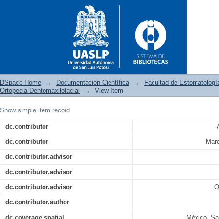
DSpace Home
→
Documentación Científica
→
Facultad de Estomatologí
Ortopedia Dentomaxilofacial
→
View Item
Show simple item record
Flujo digital en ortodoncia
dc.contributor
aplicadas a la cementación ind
dc.contributor
Marc
dc.contributor.advisor
dc.contributor.advisor
dc.contributor.advisor
O
dc.contributor.author
dc.coverage.spatial
México. Sa