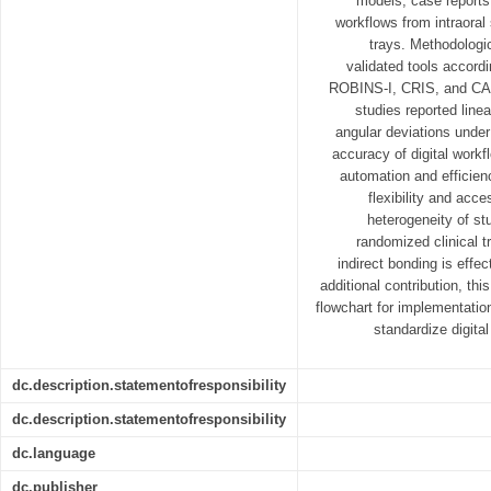
models, case reports, 
workflows from intraoral
trays. Methodologi
validated tools accordi
ROBINS-I, CRIS, and CARE
studies reported line
angular deviations under 
accuracy of digital work
automation and efficien
flexibility and acce
heterogeneity of st
randomized clinical tr
indirect bonding is effec
additional contribution, thi
flowchart for implementatio
standardize digita
dc.description.statementofresponsibility
dc.description.statementofresponsibility
dc.language
dc.publisher