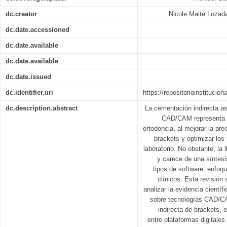
dc.creator
Nicole Maité Lozad
dc.date.accessioned
dc.date.available
dc.date.available
dc.date.issued
dc.identifier.uri
https://repositorioinstitucio
dc.description.abstract
La cementación indirecta asi
CAD/CAM representa u
ortodoncia, al mejorar la pre
brackets y optimizar los 
laboratorio. No obstante, la 
y carece de una síntesi
tipos de software, enfoq
clínicos. Esta revisión
analizar la evidencia cientí
sobre tecnologías CAD/CA
indirecta de brackets,
entre plataformas digitales