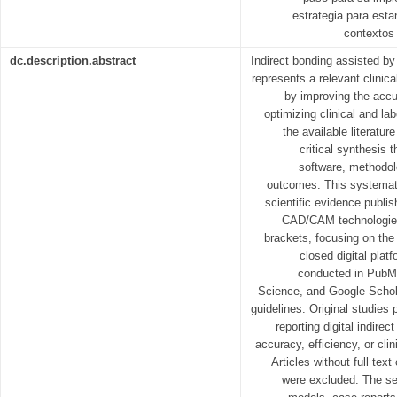
estrategia para estan
contextos
dc.description.abstract
Indirect bonding assisted b
represents a relevant clinic
by improving the acc
optimizing clinical and la
the available literatu
critical synthesis 
software, methodol
outcomes. This systemati
scientific evidence publ
CAD/CAM technologies 
brackets, focusing on th
closed digital pla
conducted in Pub
Science, and Google Schol
guidelines. Original studies
reporting digital indire
accuracy, efficiency, or clin
Articles without full tex
were excluded. The sel