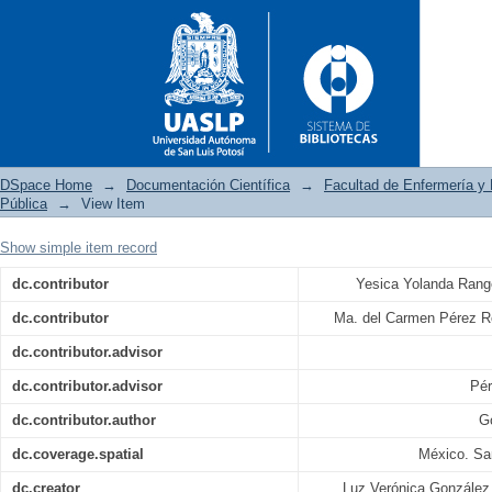
DSpace Home
→
Documentación Científica
→
Facultad de Enfermería y 
Pública
→
View Item
Show simple item record
Evaluación cualitativa del a
dc.contributor
Yesica Yolanda Rang
Salud Sexual y Reproductiva
en la Unidad de Cuidados Inte
dc.contributor
Ma. del Carmen Pérez R
dc.contributor.advisor
dc.contributor.advisor
Pér
dc.contributor.author
G
dc.coverage.spatial
México. Sa
dc.creator
Luz Verónica González