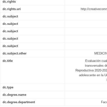
dc.rights
dc.rights.uri
http://creativecom
dc.subject
dc.subject
dc.subject
dc.subject
dc.subject
dc.subject.other
MEDICIN
dc.title
Evaluación cual
transversales d
Reproductiva 2020-20
adolescente en la U
dc.type
dc.degree.name
dc.degree.department
Facu