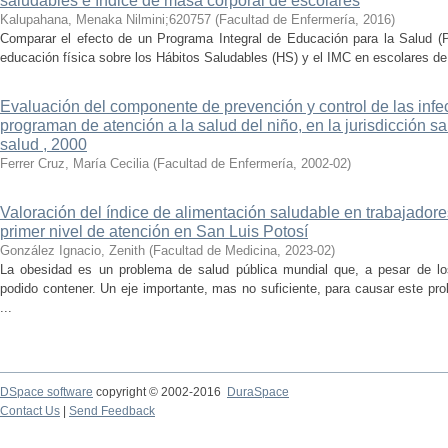
saludables e índice de masa corporal de escolares
Kalupahana, Menaka Nilmini;620757
(
Facultad de Enfermería
,
2016
)
Comparar el efecto de un Programa Integral de Educación para la Salud (
educación física sobre los Hábitos Saludables (HS) y el IMC en escolares de
Evaluación del componente de prevención y control de las infe
programan de atención a la salud del niño, en la jurisdicción sa
salud , 2000
Ferrer Cruz, María Cecilia
(
Facultad de Enfermería
,
2002-02
)
Valoración del índice de alimentación saludable en trabajador
primer nivel de atención en San Luis Potosí
González Ignacio, Zenith
(
Facultad de Medicina
,
2023-02
)
La obesidad es un problema de salud pública mundial que, a pesar de los
podido contener. Un eje importante, mas no suficiente, para causar este pro
...
DSpace software
copyright © 2002-2016
DuraSpace
Contact Us
|
Send Feedback