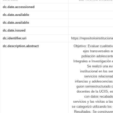
dc.date.accessioned
dc.date.available
dc.date.available
dc.date.issued
dc.identifier.uri
https://repositorioinstitucio
dc.description.abstract
Objetivo: Evaluar cualitati
ejes transversales 
población adolescent
Integrales e Investigación
Se realizó una eva
institucional en los s
servicios relaciona
infancias y adolescencias
guion semiestructurado 
docentes de la UCIIS, es
con datos recabado
servicios y las visitas a l
se categorizó utilizando lo
Resultados: Se construyero