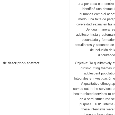
una por cada eje, dentro 
identificó una obstac
humanos como el acces
modo, una falta de pers
diversidad sexual en las 
De igual manera, s
adultocentrista y paternal
secundaria y formador
estudiantes y pasantes de 
de inclusión de 
dificultand
dc.description.abstract
Objetive: To qualitatively 
cross-cutting themes i
adolescent populati
Integrales e Investigación 
A qualitative ethnograp
carried out in the services 
health-related services to 
on a semi structured scr
purpose, UCIIS interns 
these interviews were 
through observation i