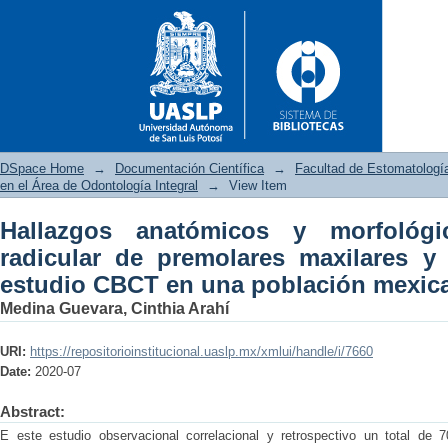
DSpace Home
→
Documentación Científica
→
Facultad de Estomatologí
en el Área de Odontología Integral
→
View Item
Hallazgos anatómicos y morfológ
Hallazgos anatómicos y mor
radicular de premolares maxilares y
maxilares y su prevalencia: 
estudio CBCT en una población mexic
Medina Guevara, Cinthia Arahí
URI:
https://repositorioinstitucional.uaslp.mx/xmlui/handle/i/7660
Date:
2020-07
Abstract:
E este estudio observacional correlacional y retrospectivo un total de 