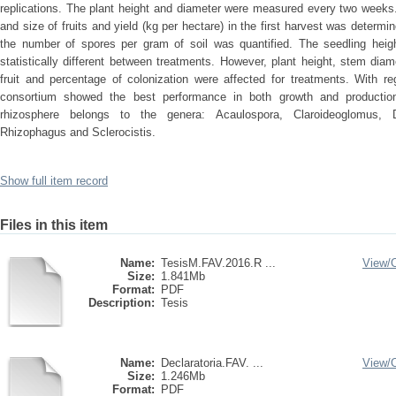
replications. The plant height and diameter were measured every two weeks
and size of fruits and yield (kg per hectare) in the first harvest was determ
the number of spores per gram of soil was quantified. The seedling hei
statistically different between treatments. However, plant height, stem diam
fruit and percentage of colonization were affected for treatments. With re
consortium showed the best performance in both growth and production.
rhizosphere belongs to the genera: Acaulospora, Claroideoglomus, Di
Rhizophagus and Sclerocistis.
Show full item record
Files in this item
Name:
TesisM.FAV.2016.R ...
View/
Size:
1.841Mb
Format:
PDF
Description:
Tesis
Name:
Declaratoria.FAV. ...
View/
Size:
1.246Mb
Format:
PDF