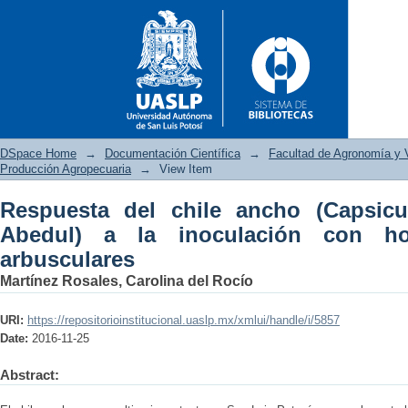
DSpace Home
→
Documentación Científica
→
Facultad de Agronomía y V
Producción Agropecuaria
→
View Item
Respuesta del chile ancho (Capsic
Respuesta del chile ancho (Ca
Abedul) a la inoculación con ho
hongos micorrízicos arbuscul
arbusculares
Martínez Rosales, Carolina del Rocío
URI:
https://repositorioinstitucional.uaslp.mx/xmlui/handle/i/5857
Date:
2016-11-25
Abstract: