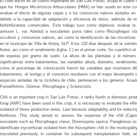
El chile ancho es un cultivo importante en San Luis Potosí, ocupa el cuarto 
que los Hongos Micorrízicos Arbusculares (HMA) se han usado en este culti
evaluar el efecto de algunas cepas y e los consorcios nativos aislados en 
debido a la capacidad de adaptación y eficiencia de éstos, además de re
biofertilizantes comerciales. Este trabajo tuvo como objetivos: evaluar l
annuum L. var. Abedul) a inoculantes puros tales como Rhizophagus cla
occultum y consorcios nativos, así como la identificación de las micorrizas 
en el municipio de Villa de Arista, SLP. A los 120 días después de la siem
frutos, así como el rendimiento (kgha- 1 ) en el primer corte. Se cuantificó e
de esporas por gramo de suelo. La altura de las plántulas y el número
significativas entre tratamientos; las variables altura, diámetro, rendimien
como el porcentaje de colonización fueron las variables que mostraron dif
tratamientos, el testigo y el consorcio resultaron con el mejor desempeño 
especies aisladas de la rizósfera de chile, pertenecen a los géneros: Acau
Funneliformis, Glomus, Rhizophagus y Sclerocistis.
Chili is an important crop in San Luis Potosi; it ranks fourth in domestic pro
fungi (AMF) have been used in this crop, it is necessary to evaluate the eff
isolated of these production areas. Last because adaptability and for redu
fertilizers. This study aimed to: assess the response of the chili (Cap
inoculants such as Rhizophagus clarus, Diversispora spurca, Paraglomus occ
identificate mycorrhizae isolated from the rhizosphere chili in the municipality
inoculated previously in container for subsequent transplantation field, 