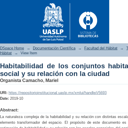
DSpace Home
→
Documentación Científica
→
Facultad del Hábitat
→
T
Hábitat
→
View Item
Habitabilidad de los conjuntos habita
Habitabilidad de los conjunto
social y su relación con la ciudad
la ciudad
Organista Camacho, Mariel
URI:
https://repositorioinstitucional.uaslp.mx/xmlui/handle/i/5693
Date:
2019-10
Abstract:
La naturaleza compleja de la habitabilidad y su relación con distintas esc
elemento transformador del espacio. El propósito de este documento es p