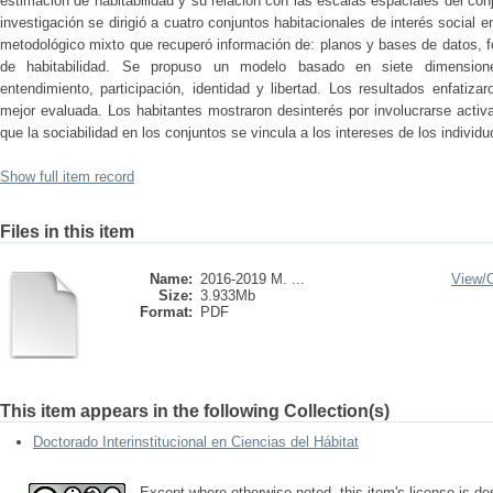
estimación de habitabilidad y su relación con las escalas espaciales del con
investigación se dirigió a cuatro conjuntos habitacionales de interés social
metodológico mixto que recuperó información de: planos y bases de datos, f
de habitabilidad. Se propuso un modelo basado en siete dimensiones:
entendimiento, participación, identidad y libertad. Los resultados enfatiza
mejor evaluada. Los habitantes mostraron desinterés por involucrarse acti
que la sociabilidad en los conjuntos se vincula a los intereses de los individu
Show full item record
Files in this item
Name:
2016-2019 M. ...
View/
Size:
3.933Mb
Format:
PDF
This item appears in the following Collection(s)
Doctorado Interinstitucional en Ciencias del Hábitat
Except where otherwise noted, this item's license is d