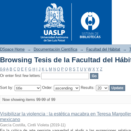
DSpace Home
→
Documentación Científica
→
Facultad del Hábitat
→
T
Browsing Tesis de la Facultad del Hábit
Browsing Tesis de la Facultad 
0-9
A
B
C
D
E
F
G
H
I
J
K
L
M
N
O
P
Q
R
S
T
U
V
W
X
Y
Z
Or enter first few letters:
Sort by:
Order:
Results:
Now showing items 99-99 of 99
Visibilizar la violencia : la estética macabra en Teresa Margol
mexicano
García Costilla, Cintli Violeta
(
2019-11
)
En la crítica de arte persiste vaguedad al aludir a las expresiones relati