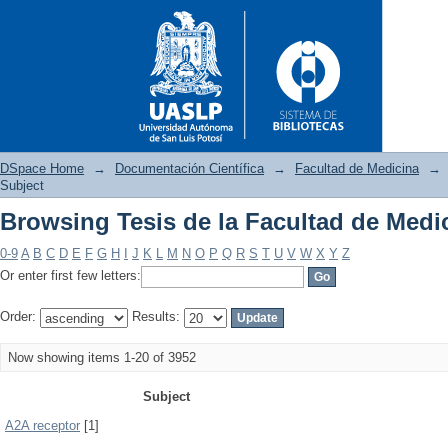
DSpace Home
→
Documentación Científica
→
Facultad de Medicina
→
Subject
Browsing Tesis de la Facultad de Medi
Browsing Tesis de la Facultad
0-9
A
B
C
D
E
F
G
H
I
J
K
L
M
N
O
P
Q
R
S
T
U
V
W
X
Y
Z
Or enter first few letters:
Order:
Results:
Now showing items 1-20 of 3952
Subject
A2A receptor
[1]