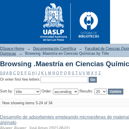
DSpace Home
→
Documentación Científica
→
Facultad de Ciencias Quí
Químicas
→
Browsing .Maestría en Ciencias Químicas by Title
Browsing .Maestría en Ciencias Químic
Browsing .Maestría en Ciencia
0-9
A
B
C
D
E
F
G
H
I
J
K
L
M
N
O
P
Q
R
S
T
U
V
W
X
Y
Z
Or enter first few letters:
Sort by:
Order:
Results:
Now showing items 5-24 of 34
Desarrollo de adsorbentes empleando microesferas de materiale
alginato
Álvarez Álvarez, José Arturo
(
2021-08-01
)