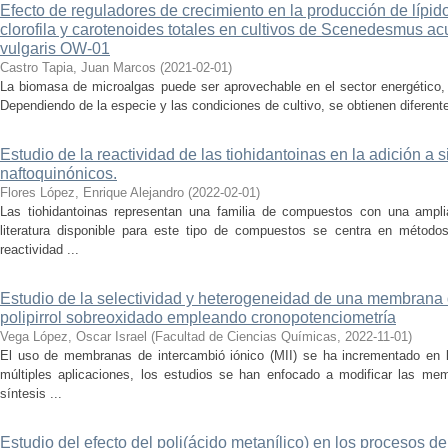
Efecto de reguladores de crecimiento en la producción de lípidos
clorofila y carotenoides totales en cultivos de Scenedesmus a
vulgaris OW-01
Castro Tapia, Juan Marcos
(
2021-02-01
)
La biomasa de microalgas puede ser aprovechable en el sector energético, 
Dependiendo de la especie y las condiciones de cultivo, se obtienen diferent
Estudio de la reactividad de las tiohidantoinas en la adición a 
naftoquinónicos.
Flores López, Enrique Alejandro
(
2022-02-01
)
Las tiohidantoinas representan una familia de compuestos con una ampli
literatura disponible para este tipo de compuestos se centra en métodos
reactividad ...
Estudio de la selectividad y heterogeneidad de una membrana 
polipirrol sobreoxidado empleando cronopotenciometría
Vega López, Oscar Israel
(
Facultad de Ciencias Químicas
,
2022-11-01
)
El uso de membranas de intercambió iónico (MII) se ha incrementado en 
múltiples aplicaciones, los estudios se han enfocado a modificar las me
síntesis ...
Estudio del efecto del poli(ácido metanílico) en los procesos de