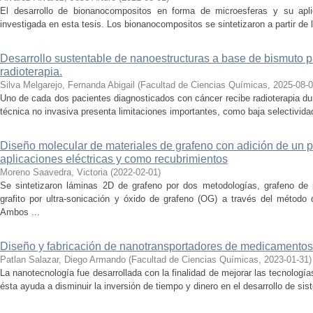
El desarrollo de bionanocompositos en forma de microesferas y su apli
investigada en esta tesis. Los bionanocompositos se sintetizaron a partir de la 
Desarrollo sustentable de nanoestructuras a base de bismuto par
radioterapia.
Silva Melgarejo, Fernanda Abigail
(
Facultad de Ciencias Químicas
,
2025-08-
Uno de cada dos pacientes diagnosticados con cáncer recibe radioterapia du
técnica no invasiva presenta limitaciones importantes, como baja selectividad
Diseño molecular de materiales de grafeno con adición de un p
aplicaciones eléctricas y como recubrimientos
Moreno Saavedra, Victoria
(
2022-02-01
)
Se sintetizaron láminas 2D de grafeno por dos metodologías, grafeno de 
grafito por ultra-sonicación y óxido de grafeno (OG) a través del métod
Ambos ...
Diseño y fabricación de nanotransportadores de medicamentos
Patlan Salazar, Diego Armando
(
Facultad de Ciencias Químicas
,
2023-01-31
)
La nanotecnología fue desarrollada con la finalidad de mejorar las tecnologí
ésta ayuda a disminuir la inversión de tiempo y dinero en el desarrollo de sis