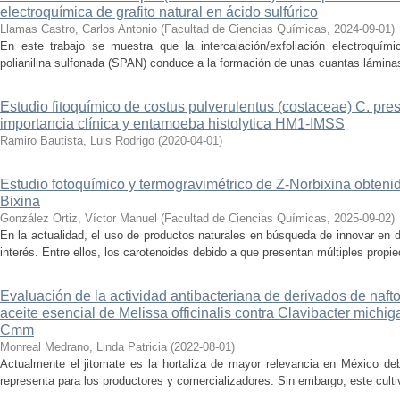
electroquímica de grafito natural en ácido sulfúrico
Llamas Castro, Carlos Antonio
(
Facultad de Ciencias Químicas
,
2024-09-01
)
En este trabajo se muestra que la intercalación/exfoliación electroquímic
polianilina sulfonada (SPAN) conduce a la formación de unas cuantas láminas
Estudio fitoquímico de costus pulverulentus (costaceae) C. pres
importancia clínica y entamoeba histolytica HM1-IMSS
Ramiro Bautista, Luis Rodrigo
(
2020-04-01
)
Estudio fotoquímico y termogravimétrico de Z-Norbixina obtenid
Bixina
González Ortiz, Víctor Manuel
(
Facultad de Ciencias Químicas
,
2025-09-02
)
En la actualidad, el uso de productos naturales en búsqueda de innovar en 
interés. Entre ellos, los carotenoides debido a que presentan múltiples propie
Evaluación de la actividad antibacteriana de derivados de nafto
aceite esencial de Melissa officinalis contra Clavibacter mich
Cmm
Monreal Medrano, Linda Patricia
(
2022-08-01
)
Actualmente el jitomate es la hortaliza de mayor relevancia en México d
representa para los productores y comercializadores. Sin embargo, este cultiv