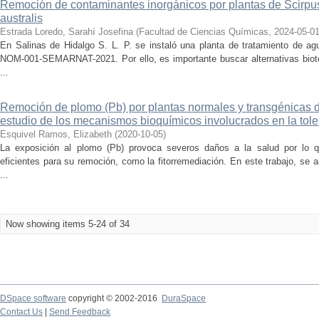
Remoción de contaminantes inorgánicos por plantas de Scirpu
australis
Estrada Loredo, Sarahí Josefina
(
Facultad de Ciencias Químicas
,
2024-05-0
En Salinas de Hidalgo S. L. P. se instaló una planta de tratamiento de a
NOM-001-SEMARNAT-2021. Por ello, es importante buscar alternativas biotec
...
Remoción de plomo (Pb) por plantas normales y transgénicas d
estudio de los mecanismos bioquímicos involucrados en la tole
Esquivel Ramos, Elizabeth
(
2020-10-05
)
La exposición al plomo (Pb) provoca severos daños a la salud por lo 
eficientes para su remoción, como la fitorremediación. En este trabajo, se
...
Now showing items 5-24 of 34
DSpace software
copyright © 2002-2016
DuraSpace
Contact Us
|
Send Feedback