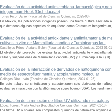
Evaluación de la actividad antimicrobiana, farmacológica y ge
integerrimum Hook (Orchidaceae)
Torres Rico, Daniel
(
Facultad de Ciencias Químicas
,
2025-08
)
En México, las poblaciones indígenas poseen una fuerte cultura asociada al
que destacan algunas especies de orquídeas como Catasetum integerrimum, u
Evaluación de la actividad antioxidante y antiinflamatoria de m
cultivos in vitro de Mammillaria candida y Turbinicarpus laui
Castillejos Pérez, Adriana Belén
(
Facultad de Ciencias Químicas
,
2023-01-01
El objetivo del proyecto fue evaluar la actividad antioxidante y antiinflamato
callos y suspensiones de Mammillaria candida (Mc) y Turbinicarpus laui (Tl). L
Evaluación de la interacción de derivados de naftoquinona co
medio de espectrofluorimetría y acoplamiento molecular
Gallegos Díaz, Iván
(
Facultad de Ciencias Químicas
,
2024-01-23
)
En este trabajo se sintetizaron y caracterizaron seis derivados de nafto
evaluar su interacción con la albúmina de suero bovino (BSA). Los rendimient
Evaluación de la remoción de filtros UV utilizando microalgas
López Torres, María Andrea
(
Facultad de Ciencias Químicas
,
2024-01-18
)
Los filtros UV o solares son compuestos químicos de naturaleza orgánica e 