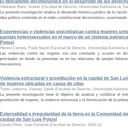
El liberalismo decimonónico en el desarrollo de los dere
Villalobos Blanc, Andrés
(
Facultad de Derecho, Universidad Autónoma de San
La presente investigación analiza el desarrollo histórico-jurídico de la naci
idea política contenida en el orden constitucional decimonónico, examinando c
Experiencias y violencias psicológicas contra mujeres univ
parejas heterosexuales en el marco de un sistema patriarca
Potosí
Herrera Cámara, Paola Nayeli
(
Facultad de Derecho, Universidad Autónoma d
Las violencias contra las mujeres son una constante y ocurren en di
principales en donde se presentan es en las relaciones de parejas heteros
mecanismos ...
Violencia estructural y prostitución en la capital de San Lui
de mujeres ubicadas en casas de citas
Torres Ledesma, Vianney Sarahi
(
Facultad de Derecho. Universidad Autónom
La presente investigación tiene el objetivo de analizar y visibilizar el e
prostitución de mujeres, la violencia estructural y la feminización de la pobr
Externalidad e irregularidad de la tierra en la Comunidad 
ciudad de San Luis Potosí
Zavala Pérez, Juan Fernando
(
Facultad de Derecho
,
2024-11
)