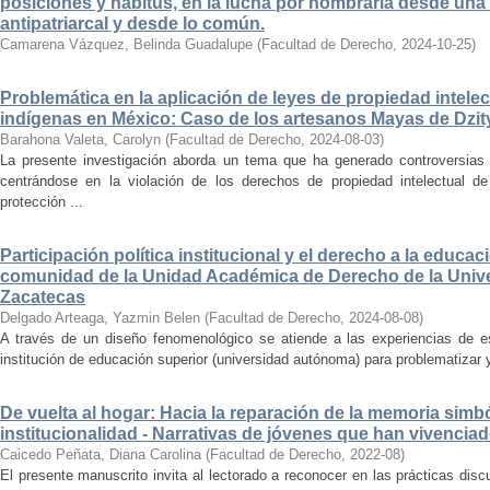
posiciones y habitus, en la lucha por nombrarla desde una
antipatriarcal y desde lo común.
Camarena Vázquez, Belinda Guadalupe
(
Facultad de Derecho
,
2024-10-25
)
Problemática en la aplicación de leyes de propiedad intele
indígenas en México: Caso de los artesanos Mayas de Dzit
Barahona Valeta, Carolyn
(
Facultad de Derecho
,
2024-08-03
)
La presente investigación aborda un tema que ha generado controversias 
centrándose en la violación de los derechos de propiedad intelectual 
protección ...
Participación política institucional y el derecho a la educac
comunidad de la Unidad Académica de Derecho de la Uni
Zacatecas
Delgado Arteaga, Yazmin Belen
(
Facultad de Derecho
,
2024-08-08
)
A través de un diseño fenomenológico se atiende a las experiencias de e
institución de educación superior (universidad autónoma) para problematizar y 
De vuelta al hogar: Hacia la reparación de la memoria simb
institucionalidad - Narrativas de jóvenes que han vivenci
Caicedo Peñata, Diana Carolina
(
Facultad de Derecho
,
2022-08
)
El presente manuscrito invita al lectorado a reconocer en las prácticas disc