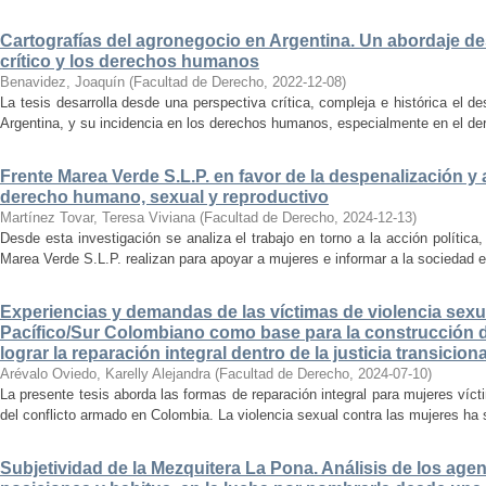
Cartografías del agronegocio en Argentina. Un abordaje de
crítico y los derechos humanos
Benavidez, Joaquín
(
Facultad de Derecho
,
2022-12-08
)
La tesis desarrolla desde una perspectiva crítica, compleja e histórica el d
Argentina, y su incidencia en los derechos humanos, especialmente en el de
Frente Marea Verde S.L.P. en favor de la despenalización 
derecho humano, sexual y reproductivo
Martínez Tovar, Teresa Viviana
(
Facultad de Derecho
,
2024-12-13
)
Desde esta investigación se analiza el trabajo en torno a la acción política
Marea Verde S.L.P. realizan para apoyar a mujeres e informar a la sociedad en
Experiencias y demandas de las víctimas de violencia sexua
Pacífico/Sur Colombiano como base para la construcción d
lograr la reparación integral dentro de la justicia transiciona
Arévalo Oviedo, Karelly Alejandra
(
Facultad de Derecho
,
2024-07-10
)
La presente tesis aborda las formas de reparación integral para mujeres víct
del conflicto armado en Colombia. La violencia sexual contra las mujeres ha 
Subjetividad de la Mezquitera La Pona. Análisis de los agen