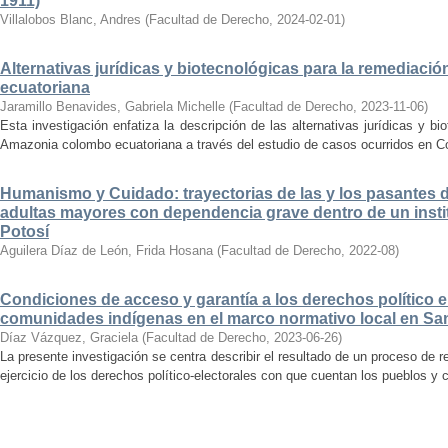
1911)
Villalobos Blanc, Andres
(
Facultad de Derecho
,
2024-02-01
)
Alternativas jurídicas y biotecnológicas para la remediac
ecuatoriana
Jaramillo Benavides, Gabriela Michelle
(
Facultad de Derecho
,
2023-11-06
)
Esta investigación enfatiza la descripción de las alternativas jurídicas y b
Amazonia colombo ecuatoriana a través del estudio de casos ocurridos en Co
Humanismo y Cuidado: trayectorias de las y los pasantes 
adultas mayores con dependencia grave dentro de un instit
Potosí
Aguilera Díaz de León, Frida Hosana
(
Facultad de Derecho
,
2022-08
)
Condiciones de acceso y garantía a los derechos político e
comunidades indígenas en el marco normativo local en San
Díaz Vázquez, Graciela
(
Facultad de Derecho
,
2023-06-26
)
La presente investigación se centra describir el resultado de un proceso de 
ejercicio de los derechos político-electorales con que cuentan los pueblos y 