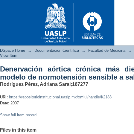
DSpace Home
→
Documentación Científica
→
Facultad de Medicina
→
View Item
Denervación aórtica crónica más die
Denervación aórtica crónica
modelo de normotensión sensible a sa
sensible a sal
Rodríguez Pérez, Adriana Sarai;167277
URI:
https://repositorioinstitucional.uaslp.mx/xmlui/handle/i/2188
Date:
2007
Show full item record
Files in this item