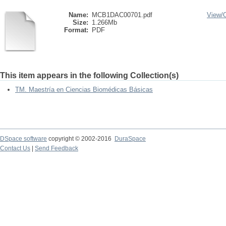
Name:
MCB1DAC00701.pdf
View/
Size:
1.266Mb
Format:
PDF
This item appears in the following Collection(s)
TM. Maestría en Ciencias Biomédicas Básicas
DSpace software
copyright © 2002-2016
DuraSpace
Contact Us
|
Send Feedback