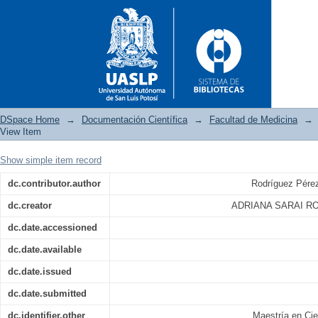
DSpace Home
→
Documentación Científica
→
Facultad de Medicina
→
View Item
Show simple item record
Denervación aórtica crónica
dc.contributor.author
Rodríguez Pérez
sensible a sal
dc.creator
ADRIANA SARAI R
dc.date.accessioned
dc.date.available
dc.date.issued
dc.date.submitted
dc.identifier.other
Maestría en Ci