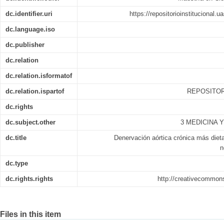
dc.identifier.uri
https://repositorioinstitucional.
dc.language.iso
dc.publisher
dc.relation
dc.relation.isformatof
dc.relation.ispartof
REPOSITOR
dc.rights
dc.subject.other
3 MEDICINA 
dc.title
Denervación aórtica crónica más dieta
n
dc.type
dc.rights.rights
http://creativecommons
Files in this item