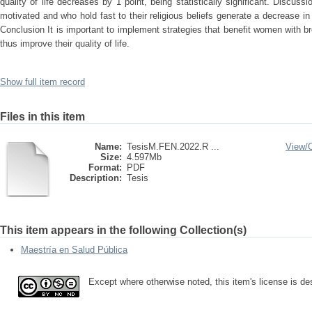
quality of life decreases by 1 point, being statistically significant. Discu
motivated and who hold fast to their religious beliefs generate a decrease in 
Conclusion It is important to implement strategies that benefit women with
thus improve their quality of life.
Show full item record
Files in this item
Name:
TesisM.FEN.2022.R ...
View/
Size:
4.597Mb
Format:
PDF
Description:
Tesis
This item appears in the following Collection(s)
Maestría en Salud Pública
Except where otherwise noted, this item's license is d