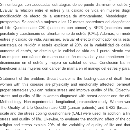
Sin embargo, con adecuadas estrategias de se puede disminuir el estrés y 
Evaluar la relación entre el estrés y la calidad de vida en mujeres di
modificación de efecto de la estrategia de afrontamiento. Metodología: E
prospectivo. Se analizó a mujeres a los 12 meses posteriores del diagnóstico
of Life Questionnaire C30 (pacientes con cáncer) y BR23 (pacientes co
percibido y cuestionario de afrontamiento de estrés (CAE). Además, un model
estrés y calidad de vida. Asimismo, evaluar el efecto modificador de la estr
estrategia de religión y estrés explican el 20% de la variabilidad de cal
aumente el estrés, se disminuye la calidad de vida en 1 punto, siendo esta
Las mujeres con cáncer de mama que están motivadas y que mantienen firm
disminución en el estrés y mejora su calidad de vida. Conclusión Es im
beneficien a las mujeres con cáncer de mama en el manejo del estrés y para a
Statement of the problem: Breast cancer is the leading cause of death fro
women with this disease are physically and emotionally affected, permeatin
proper strategies you can reduce stress and improve quality of life. Objecti
stress and quality of life in women diagnosed with breast cancer and the eff
Methodology: Non-experimental, longitudinal, prospective study. Women wer
The Quality of Life Questionnaire C30 (cancer patients) and BR23 (breast 
scale and the stress coping questionnaire (CAE) were used. In addition, a li
stress and quality of life. Likewise, to evaluate the modifying effect of the 
religion and stress explain 20% of the variability of quality of life and th