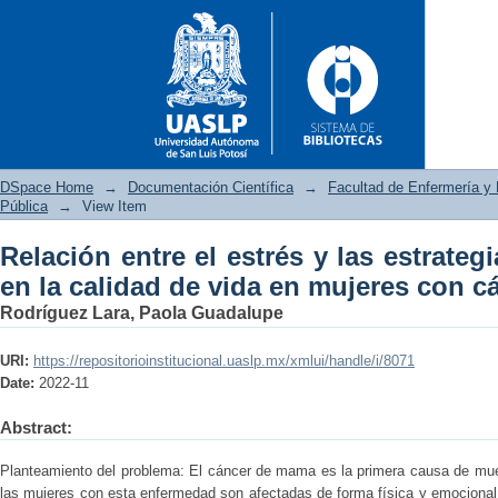
DSpace Home
→
Documentación Científica
→
Facultad de Enfermería y 
Pública
→
View Item
Relación entre el estrés y las estrateg
Relación entre el estrés y las
en la calidad de vida en mujeres con 
mujeres con cáncer de mama
Rodríguez Lara, Paola Guadalupe
URI:
https://repositorioinstitucional.uaslp.mx/xmlui/handle/i/8071
Date:
2022-11
Abstract:
Planteamiento del problema: El cáncer de mama es la primera causa de muer
las mujeres con esta enfermedad son afectadas de forma física y emocional 