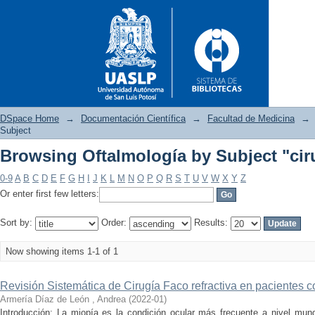
DSpace Home
→
Documentación Científica
→
Facultad de Medicina
→
Subject
Browsing Oftalmología by Subject "ciru
Browsing Oftalmología by Subje
0-9
A
B
C
D
E
F
G
H
I
J
K
L
M
N
O
P
Q
R
S
T
U
V
W
X
Y
Z
Or enter first few letters:
Sort by:
Order:
Results:
Now showing items 1-1 of 1
Revisión Sistemática de Cirugía Faco refractiva en pacientes c
Armería Díaz de León , Andrea
(
2022-01
)
Introducción: La miopía es la condición ocular más frecuente a nivel mundi