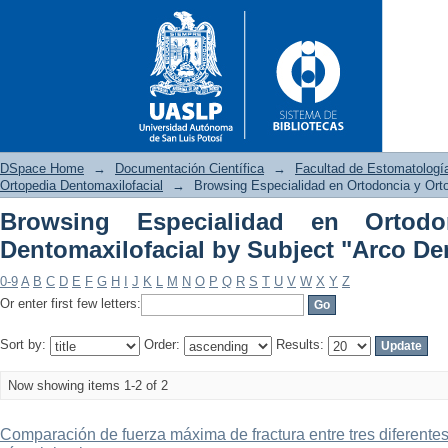
DSpace Home
→
Documentación Científica
→
Facultad de Estomatologí
Ortopedia Dentomaxilofacial
→
Browsing Especialidad en Ortodoncia y Ort
Browsing Especialidad en Ortodo
Browsing Especialidad en Or
Dentomaxilofacial by Subject "Arco Den
"Arco Dental (bvs)"
0-9
A
B
C
D
E
F
G
H
I
J
K
L
M
N
O
P
Q
R
S
T
U
V
W
X
Y
Z
Or enter first few letters:
Sort by:
Order:
Results:
Now showing items 1-2 of 2
Comparación de fuerza máxima de fractura entre tres diferente