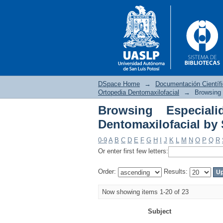
DSpace Home
→
Documentación Científ
Ortopedia Dentomaxilofacial
→
Browsing 
Browsing Especial
Browsing Especialida
Dentomaxilofacial by 
0-9
A
B
C
D
E
F
G
H
I
J
K
L
M
N
O
P
Q
R
Or enter first few letters:
Order:
Results:
Now showing items 1-20 of 23
Subject