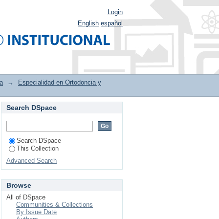
Login
English
español
a
→
Especialidad en Ortodoncia y
Search DSpace
lofacial by Subject
Search DSpace
This Collection
Advanced Search
Browse
All of DSpace
Communities & Collections
By Issue Date