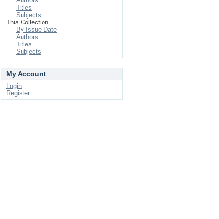
Authors
Titles
Subjects
This Collection
By Issue Date
Authors
Titles
Subjects
My Account
Login
Register