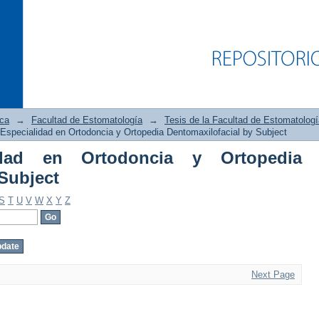
ica
→
Facultad de Estomatología
→
Tesis de la Facultad de Estomatologí
Especialidad en Ortodoncia y Ortopedia Dentomaxilofacial by Subject
idad en Ortodoncia y Ortopedia
d en Ortodoncia y Ortopedia Dentomaxi
Subject
S
T
U
V
W
X
Y
Z
Next Page