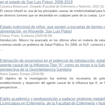
en el estado de San Luis Potosí, 2008-2019
Carranza Betancourt, Oswaldo
(
Facultad de Enfermería y Nutrición
,
2022-11
)
El cáncer infantil es una de las principales causas de morbimortalidad para 
en diversos tumores que se desarrollan en cualquier parte de su cuerpo. La i
Estado nutricional de niños, que asisten a escuelas de tiempo 
alimentación, en Rioverde, San Luis Potosí
Chávez Prieto, Estefanía
(
2020-09-28
)
Introducción. México ha avanzado en los últimos años en materia de salud;
continúa siendo un problema de Salud Pública. En 2009, en SLP, comenzó 
...
Estimación de escenarios en el potencial de introducción, esta
agente causal de la Influenza Tipo “A”; como un riesgo a la Sal
perspectiva de la Geointeligencia Sanitaria
Ibarra Zapata, Enrique
(
2018-08
)
El objetivo de la investigación fue estimar los escenarios de potenc
establecimiento y dispersión del agente causal de la influenza tipo A, 
perspectivas ...
Estrés académico y predisposición a padecer síndrome metaból
Licenciatura en Enfermería, de la Facultad de Enfermería y Nutr