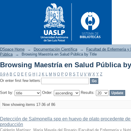
DSpace Home
→
Documentación Científica
→
Facultad de Enfermería y 
Pública
→
Browsing Maestría en Salud Pública by Title
Browsing Maestría en Salud Pública by 
Browsing Maestría en Salud Pú
0-9
A
B
C
D
E
F
G
H
I
J
K
L
M
N
O
P
Q
R
S
T
U
V
W
X
Y
Z
Or enter first few letters:
Sort by:
Order:
Results:
Now showing items 17-36 of 86
Detección de Salmonella spp en huevo de plato procedente de 
producción
Calderón Martínez, María Mayela del Rosario
(
Facultad de Enfermería y Nutr