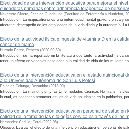
Efectividad de una intervención educativa para mejorar el nive
cuidadoras primarias sobre adherencia terapéutica de persona
Navarrete Olvera, Jessica Guadalupe
(
Facultad de Enfermería y Nutrición
,
20
Introducción. La esquizofrenia es una enfermedad mental grave, crónica y c
afectar el desempeño de las actividades de la vida diaria y la autonomía. La f
Efecto de la actividad física e ingesta de vitamina D en la cali
cáncer de mama
Hurtado Pérez, Rebeca
(
2020-09-30
)
Introducción: se ha reportado en la literatura que tanto la actividad físic
tener un efecto en variables asociadas a la calidad de vida de las mujeres c
Efecto de una intervención educativa en el estado nutricional 
a la Universidad Autónoma de San Luis Potosí
Palacios Colunga, Deyanhira
(
2018-09
)
Introducción. La malnutrición y las Enfermedades Crónicas No Transmisibles
lo cual, es necesario promover estilos de vida saludables en la población, par
Efecto de una intervención educativa en personal de salud en 
calidad de la toma de las citologías cervicales a través de las
Hernández Cedillo, Coral
(
2022-08
)
Objetivo. Evaluar el efecto de una intervención educativa en personal de sal