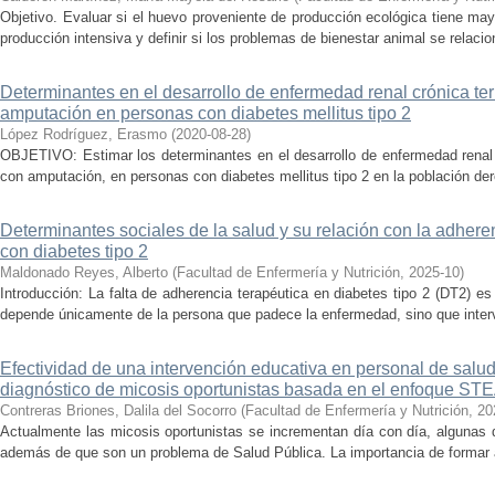
Objetivo. Evaluar si el huevo proveniente de producción ecológica tiene ma
producción intensiva y definir si los problemas de bienestar animal se relacio
Determinantes en el desarrollo de enfermedad renal crónica ter
amputación en personas con diabetes mellitus tipo 2
López Rodríguez, Erasmo
(
2020-08-28
)
OBJETIVO: Estimar los determinantes en el desarrollo de enfermedad renal 
con amputación, en personas con diabetes mellitus tipo 2 en la población de
Determinantes sociales de la salud y su relación con la adhere
con diabetes tipo 2
Maldonado Reyes, Alberto
(
Facultad de Enfermería y Nutrición
,
2025-10
)
Introducción: La falta de adherencia terapéutica en diabetes tipo 2 (DT2) 
depende únicamente de la persona que padece la enfermedad, sino que intervi
Efectividad de una intervención educativa en personal de salud
diagnóstico de micosis oportunistas basada en el enfoque S
Contreras Briones, Dalila del Socorro
(
Facultad de Enfermería y Nutrición
,
20
Actualmente las micosis oportunistas se incrementan día con día, algunas 
además de que son un problema de Salud Pública. La importancia de formar a 