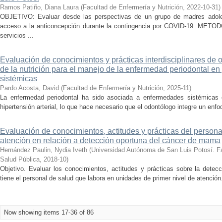
Ramos Patiño, Diana Laura
(
Facultad de Enfermería y Nutrición
,
2022-10-31
)
OBJETIVO: Evaluar desde las perspectivas de un grupo de madres adoles
acceso a la anticoncepción durante la contingencia por COVID-19. METODO
servicios ...
Evaluación de conocimientos y prácticas interdisciplinares de 
de la nutrición para el manejo de la enfermedad periodontal e
sistémicas
Pardo Acosta, David
(
Facultad de Enfermería y Nutrición
,
2025-11
)
La enfermedad periodontal ha sido asociada a enfermedades sistémicas c
hipertensión arterial, lo que hace necesario que el odontólogo integre un enfoqu
Evaluación de conocimientos, actitudes y prácticas del persona
atención en relación a detección oportuna del cáncer de mama
Hernández Paulin, Nydia Iveth
(
Universidad Autónoma de San Luis Potosí. Fa
Salud Pública
,
2018-10
)
Objetivo. Evaluar los conocimientos, actitudes y prácticas sobre la det
tiene el personal de salud que labora en unidades de primer nivel de atención
Now showing items 17-36 of 86