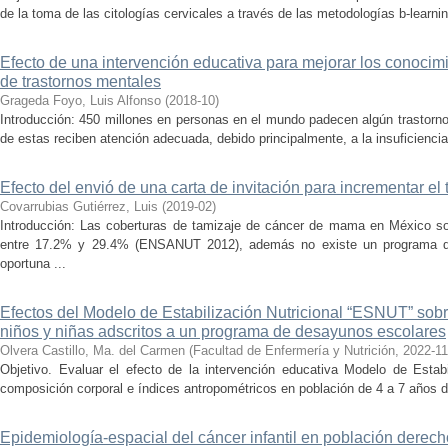
de la toma de las citologías cervicales a través de las metodologías b-learnin
Efecto de una intervención educativa para mejorar los conocimi
de trastornos mentales
Grageda Foyo, Luis Alfonso
(
2018-10
)
Introducción: 450 millones en personas en el mundo padecen algún trastorn
de estas reciben atención adecuada, debido principalmente, a la insuficiencia
Efecto del envió de una carta de invitación para incrementar e
Covarrubias Gutiérrez, Luis
(
2019-02
)
Introducción: Las coberturas de tamizaje de cáncer de mama en México so
entre 17.2% y 29.4% (ENSANUT 2012), además no existe un programa de
oportuna ...
Efectos del Modelo de Estabilización Nutricional “ESNUT” sobr
niños y niñas adscritos a un programa de desayunos escolares
Olvera Castillo, Ma. del Carmen
(
Facultad de Enfermería y Nutrición
,
2022-11
Objetivo. Evaluar el efecto de la intervención educativa Modelo de Estabi
composición corporal e índices antropométricos en población de 4 a 7 años de
Epidemiología-espacial del cáncer infantil en población derec